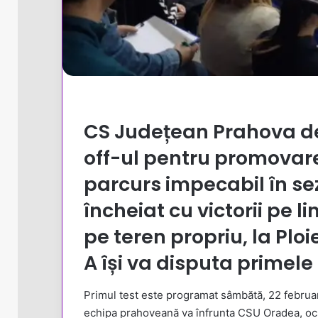
CS Județean Prahova d
off-ul pentru promovarea
parcurs impecabil în sezo
încheiat cu victorii pe l
pe teren propriu, la Plo
A își va disputa primele
Primul test este programat sâmbătă, 22 februari
echipa prahoveană va înfrunta CSU Oradea, ocup