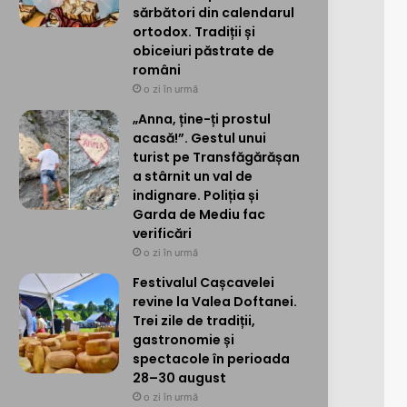
sărbători din calendarul
ortodox. Tradiții și
obiceiuri păstrate de
români
o zi în urmă
„Anna, ține-ți prostul
acasă!”. Gestul unui
turist pe Transfăgărășan
a stârnit un val de
indignare. Poliția și
Garda de Mediu fac
verificări
o zi în urmă
Festivalul Cașcavelei
revine la Valea Doftanei.
Trei zile de tradiții,
gastronomie și
spectacole în perioada
28–30 august
o zi în urmă