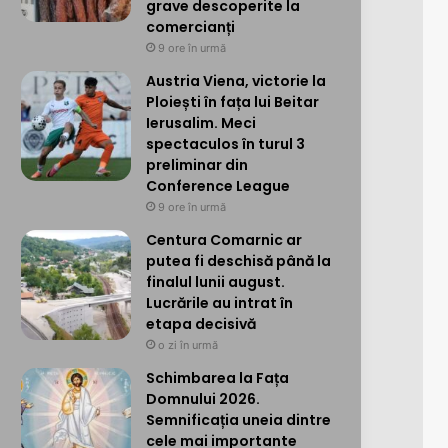
grave descoperite la
comercianți
9 ore în urmă
Austria Viena, victorie la
Ploiești în fața lui Beitar
Ierusalim. Meci
spectaculos în turul 3
preliminar din
Conference League
9 ore în urmă
Centura Comarnic ar
putea fi deschisă până la
finalul lunii august.
Lucrările au intrat în
etapa decisivă
o zi în urmă
Schimbarea la Fața
Domnului 2026.
Semnificația uneia dintre
cele mai importante