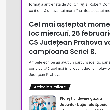
formația antrenată de Adi Chiruț și Robert Com
ce îi oferă un avantaj moral înaintea acestui me
Cel mai așteptat momen
loc miercuri, 26 februari
CS Județean Prahova va
campioana Seriei B.
Ambele echipe au avut un parcurs identic până a
considerată „cel mai interesant duel din play-off
Județean Prahova.
Articole similare
Ploieștiul devine gazda
Jocurilor Naționale Special