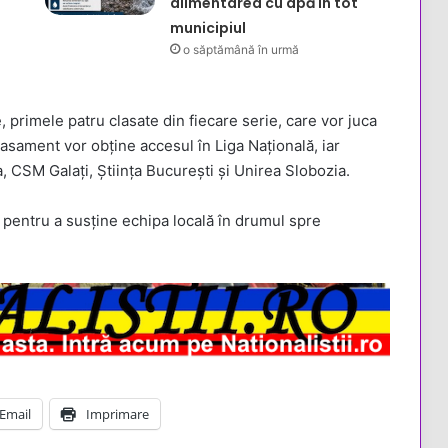
alimentarea cu apă în tot
municipiul
o săptămână în urmă
 primele patru clasate din fiecare serie, care vor juca
lasament vor obține accesul în Liga Națională, iar
 CSM Galați, Știința București și Unirea Slobozia.
ă pentru a susține echipa locală în drumul spre
Email
Imprimare