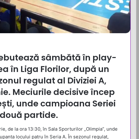
ebutează sâmbătă în play-
 în Liga Florilor, după un
nul regulat al Diviziei A,
inie. Meciurile decisive încep
iești, unde campioana Seriei
 două partide.
e, de la ora 13:30, în Sala Sporturilor „Olimpia”, unde
anta locului patru în Seria A. În sezonul regulat,