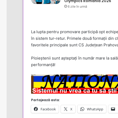
Olympics România 2026
6 zile în urmă
La lupta pentru promovare participă opt echipe,
în sistem tur-retur. Primele două formații din c
favoritele principale sunt CS Județean Prahova,
Ploieștenii sunt așteptați în număr mare la sal
performanță!
Partajează asta:
Facebook
X
WhatsApp