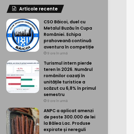
Articole recente
CSO Băicoi, duel cu
Metalul Buzău în Cupa
României. Echipa
prahoveană continuă
aventura în competiție
9 ore în urmă
Turismul intern pierde
teren în 2026. Numărul
românilor cazați în
unitățile turistice a
scăzut cu 6,8% în primul
semestru
9 ore în urmă
ANPC a aplicat amenzi
de peste 300.000 de lei
la Bâlea Lac. Produse
expirate și nereguli