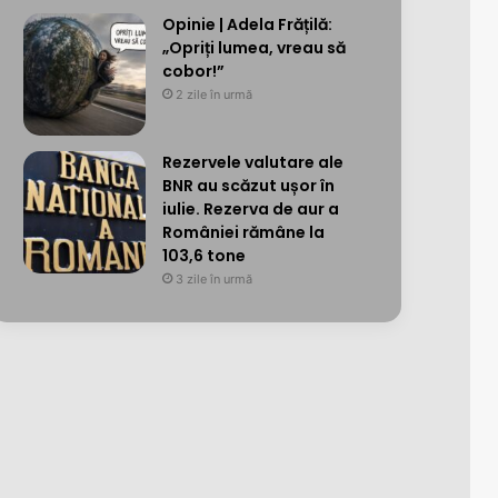
Opinie | Adela Frățilă:
„Opriți lumea, vreau să
cobor!”
2 zile în urmă
Rezervele valutare ale
BNR au scăzut ușor în
iulie. Rezerva de aur a
României rămâne la
103,6 tone
3 zile în urmă