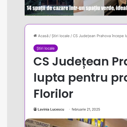
Acasă
/
Știri locale
/
CS Județean Prahova începe lu
Știri locale
CS Județean Pr
lupta pentru pr
Florilor
Lavinia Lucescu
februarie 21, 2025