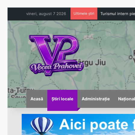
vineri, august 7 2026
Ultimele știri
Acasă
Știri locale
Administrație
Naționa