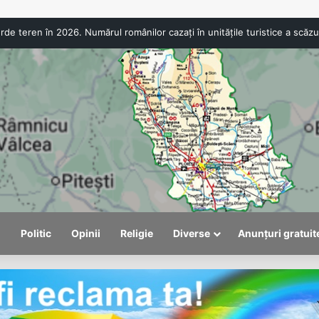
ANPC a aplicat amenzi de peste 300.000 de lei la Bâlea Lac. Produse expirate și n
l
Politic
Opinii
Religie
Diverse
Anunțuri gratuit