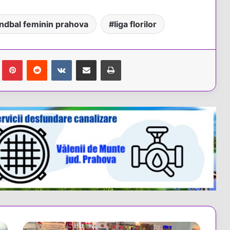
ndbal feminin prahova
liga florilor
Tumblr
Pinterest
Reddit
VKontakte
Share via Email
Tipărește
Județul