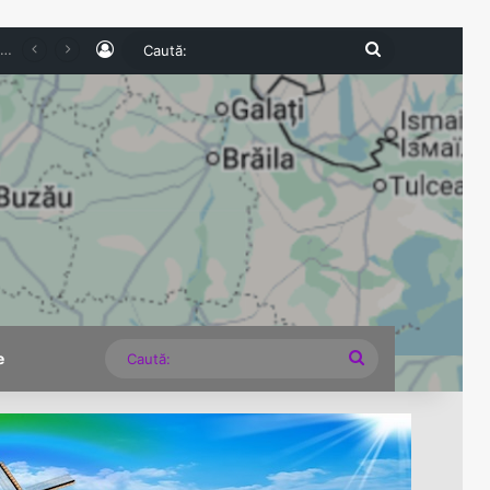
Log In
Caută:
ereguli grave descoperite la comercianți
Caută:
e