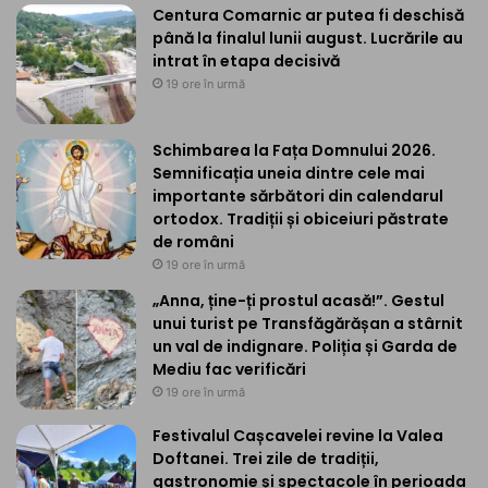
Centura Comarnic ar putea fi deschisă
până la finalul lunii august. Lucrările au
intrat în etapa decisivă
19 ore în urmă
Schimbarea la Fața Domnului 2026.
Semnificația uneia dintre cele mai
importante sărbători din calendarul
ortodox. Tradiții și obiceiuri păstrate
de români
19 ore în urmă
„Anna, ține-ți prostul acasă!”. Gestul
unui turist pe Transfăgărășan a stârnit
un val de indignare. Poliția și Garda de
Mediu fac verificări
19 ore în urmă
Festivalul Cașcavelei revine la Valea
Doftanei. Trei zile de tradiții,
gastronomie și spectacole în perioada