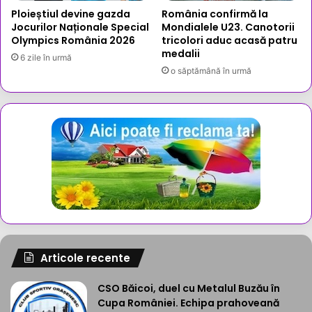
Ploieștiul devine gazda
România confirmă la
Jocurilor Naționale Special
Mondialele U23. Canotorii
Olympics România 2026
tricolori aduc acasă patru
medalii
6 zile în urmă
o săptămână în urmă
Articole recente
CSO Băicoi, duel cu Metalul Buzău în
Cupa României. Echipa prahoveană