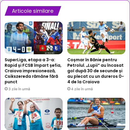
Articole similare
SuperLiga, etapa a 3-a:
Coșmar în Bănie pentru
Rapid și FCSB împart șefia,
Petrolul. „Lupii” au încasat
Craiova impresionează,
gol după 30 de secunde și
Csikszereda rămâne fără
au plecat cu un dureros 0-
punct
4 de la Craiova
3 zile în urmă
4 zile în urmă