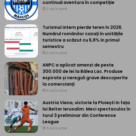
continuă aventura în competiție
2 ore în urmă
Turismul intern pierde teren în 2026.
Numărul românilor cazați în unitățile
turistice a scăzut cu 6,8% în primul
semestru
2 ore în urmă
ANPC a aplicat amenzi de peste
300.000 de lei la Bâlea Lac. Produse
expirate și nereguli grave descoperite
la comercianți
3 ore în urmă
Austria Viena, victorie la Ploiești în fața
lui Beitar Ierusalim. Meci spectaculos în
turul 3 preliminar din Conference
League
3 ore în urmă