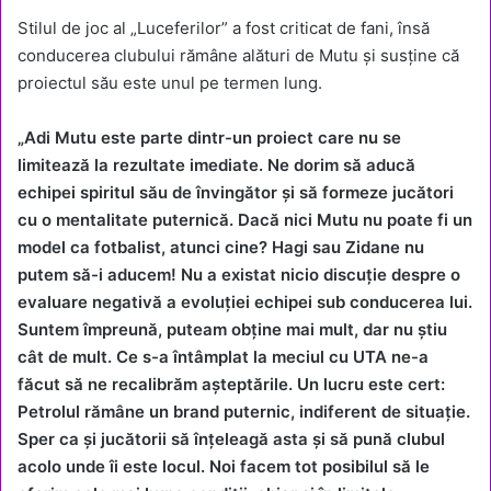
Stilul de joc al „Luceferilor” a fost criticat de fani, însă
conducerea clubului rămâne alături de Mutu și susține că
proiectul său este unul pe termen lung.
„Adi Mutu este parte dintr-un proiect care nu se
limitează la rezultate imediate. Ne dorim să aducă
echipei spiritul său de învingător și să formeze jucători
cu o mentalitate puternică. Dacă nici Mutu nu poate fi un
model ca fotbalist, atunci cine? Hagi sau Zidane nu
putem să-i aducem! Nu a existat nicio discuție despre o
evaluare negativă a evoluției echipei sub conducerea lui.
Suntem împreună, puteam obține mai mult, dar nu știu
cât de mult. Ce s-a întâmplat la meciul cu UTA ne-a
făcut să ne recalibrăm așteptările. Un lucru este cert:
Petrolul rămâne un brand puternic, indiferent de situație.
Sper ca și jucătorii să înțeleagă asta și să pună clubul
acolo unde îi este locul. Noi facem tot posibilul să le