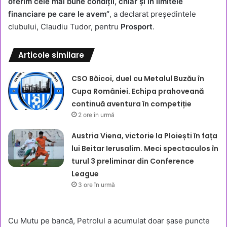
oferim cele mai bune condiții, chiar și în limitele
financiare pe care le avem”
, a declarat președintele
clubului, Claudiu Tudor, pentru
Prosport
.
Articole similare
CSO Băicoi, duel cu Metalul Buzău în
Cupa României. Echipa prahoveană
continuă aventura în competiție
2 ore în urmă
Austria Viena, victorie la Ploiești în fața
lui Beitar Ierusalim. Meci spectaculos în
turul 3 preliminar din Conference
League
3 ore în urmă
Cu Mutu pe bancă, Petrolul a acumulat doar șase puncte