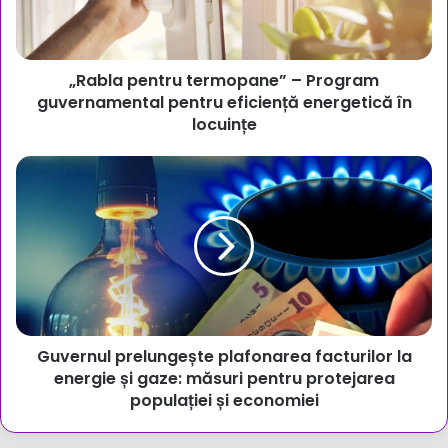
pentru
eficiență
energetică
„Rabla pentru termopane” – Program
în
locuințe
guvernamental pentru eficiență energetică în
locuințe
Guvernul
prelungește
plafonarea
facturilor
la
energie
și
gaze:
măsuri
Guvernul prelungește plafonarea facturilor la
pentru
protejarea
energie și gaze: măsuri pentru protejarea
populației
populației și economiei
și
economiei