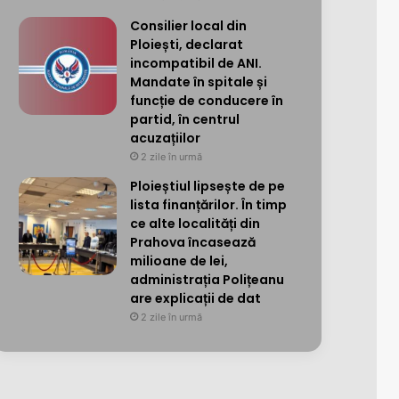
Consilier local din
Ploiești, declarat
incompatibil de ANI.
Mandate în spitale și
funcție de conducere în
partid, în centrul
acuzațiilor
2 zile în urmă
Ploieștiul lipsește de pe
lista finanțărilor. În timp
ce alte localități din
Prahova încasează
milioane de lei,
administrația Polițeanu
are explicații de dat
2 zile în urmă