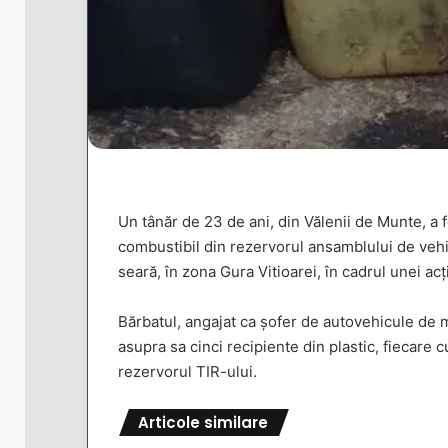
Un tânăr de 23 de ani, din Vălenii de Munte, a f
combustibil din rezervorul ansamblului de vehic
seară, în zona Gura Vitioarei, în cadrul unei acț
Bărbatul, angajat ca șofer de autovehicule de m
asupra sa cinci recipiente din plastic, fiecare c
rezervorul TIR-ului.
Articole similare