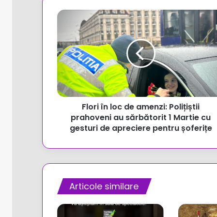
Flori
în
loc
de
amenzi:
Polițiștii
prahoveni
au
sărbătorit
Flori în loc de amenzi: Polițiștii
1
Martie
prahoveni au sărbătorit 1 Martie cu
cu
gesturi de apreciere pentru șoferițe
gesturi
de
apreciere
pentru
șoferițe
Articole similare