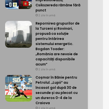
impresionează,
Csikszereda rămâne fără
punct
2 zile în urmă
Repornirea grupurilor de
la Turceni și Rovinari,
propusă ca soluție
pentru întărirea
sistemului energetic.
Bogdan Toader:
„România are nevoie de
capacități disponibile
acum”
2 zile în urmă
Coșmar în Bănie pentru
Petrolul. „Lupii” au
încasat gol după 30 de
secunde și au plecat cu
un dureros 0-4 de la
Craiova
2 zile în urmă