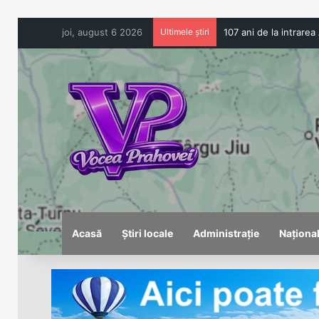
joi, august 6 2026
Ultimele știri
Acasă
Știri locale
Administrație
Naționa