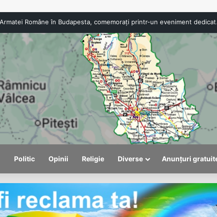
Viceprimarul Alexandru Săraru: România are 
l
Politic
Opinii
Religie
Diverse
Anunțuri gratuit