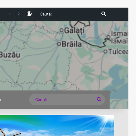
Log In
Caută:
nevoie de o strategie energetică, nu de lecții despre cum să stingem lumina
Caută:
e