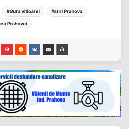
Gura vitioarei
stiri Prahova
ea Prahovei
Tumblr
Pinterest
Reddit
VKontakte
Share via Email
Tipărește