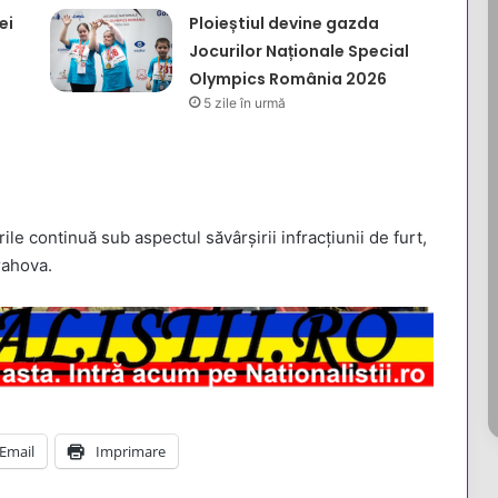
ei
Ploieștiul devine gazda
Jocurilor Naționale Special
Olympics România 2026
5 zile în urmă
rile continuă sub aspectul săvârșirii infracțiunii de furt,
rahova.
Email
Imprimare