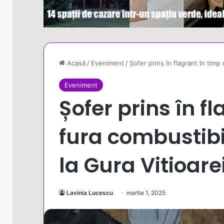
Acasă
/
Eveniment
/
Șofer prins în flagrant în timp 
Eveniment
Șofer prins în f
fura combustibil
la Gura Vitioare
Lavinia Lucescu
martie 1, 2025