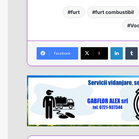
furt
furt combustibil
Voc
LinkedIn
Facebook
X