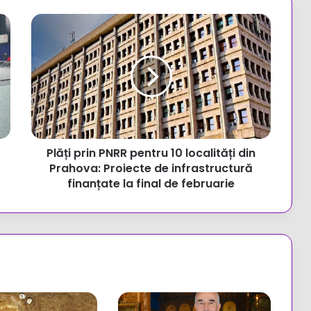
Plăți
prin
PNRR
pentru
10
localități
din
Prahova:
Proiecte
Plăți prin PNRR pentru 10 localități din
de
infrastructură
Prahova: Proiecte de infrastructură
finanțate
finanțate la final de februarie
la
final
de
februarie