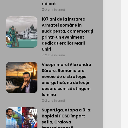
ridicat
2 zile în urmă
107 ani de la intrarea
Armatei Române în
Budapesta, comemorați
printr-un eveniment
dedicat eroilor Marii
Uniri
2 zile în urmă
Viceprimarul Alexandru
Săraru: România are
nevoie de o strategie
energetică, nu de lecții
despre cum să stingem
lumina
2 zile în urmă
SuperLiga, etapa a 3-a:
Rapid și FCSB împart
șefia, Craiova