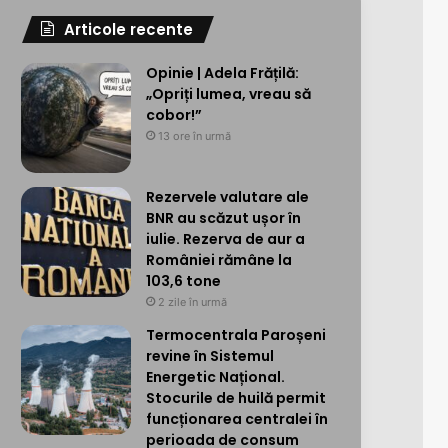
Articole recente
Opinie | Adela Frățilă:
„Opriți lumea, vreau să
cobor!”
13 ore în urmă
Rezervele valutare ale
BNR au scăzut ușor în
iulie. Rezerva de aur a
României rămâne la
103,6 tone
2 zile în urmă
Termocentrala Paroșeni
revine în Sistemul
Energetic Național.
Stocurile de huilă permit
funcționarea centralei în
perioada de consum