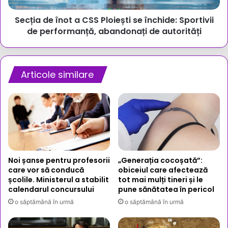
Sportivii
Secția de înot a CSS Ploiești se închide: Sportivii
de
performanță,
de performanță, abandonați de autorități
abandonați
de
autorități
Articole similare
Noi șanse pentru profesorii
„Generația cocoșată”:
care vor să conducă
obiceiul care afectează
școlile. Ministerul a stabilit
tot mai mulți tineri și le
calendarul concursului
pune sănătatea în pericol
o săptămână în urmă
o săptămână în urmă