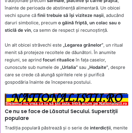
tradiționale precum
sarmale, plăcinte și carne prăjită
,
înainte de perioada de abstinență alimentară. Un obicei
vechi spune că
finii trebuie să își viziteze nașii
, aducând
daruri simbolice, precum
o găină friptă, un colac sau o
sticlă de vin
, ca semn de respect și recunoștință.
Un alt obicei străvechi este
„Legarea grânelor”
, un ritual
menit să protejeze recoltele de dăunători. În anumite
regiuni, se aprind
focuri ritualice
în fața caselor,
cunoscute sub numele de
„Urlalia”
sau
„Hodaite”
, despre
care se crede că alungă spiritele rele și purifică
gospodăria înainte de începerea postului.
Ce nu se face de Lăsatul Secului. Superstiții
populare
Tradiția populară păstrează și o serie de
interdicții
, menite