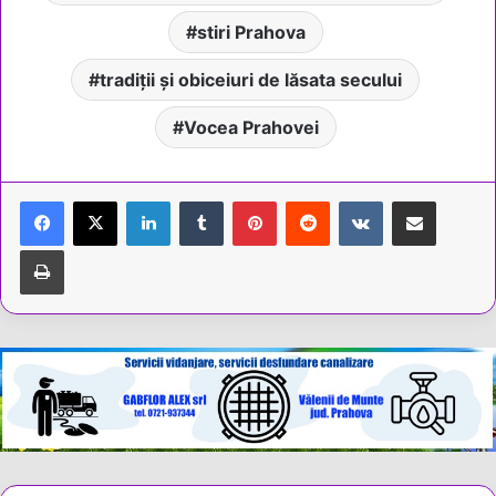
stiri Prahova
tradiții și obiceiuri de lăsata secului
Vocea Prahovei
LinkedIn
Tumblr
Pinterest
Reddit
VKontakte
Share via Email
Tipărește