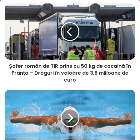
Șofer
român
de
TIR
prins
cu
50
kg
de
Șofer român de TIR prins cu 50 kg de cocaină în
cocaină
în
Franța – Droguri în valoare de 3,8 milioane de
Franța
euro
–
Droguri
Secția
în
de
valoare
înot
de
a
3,8
CSS
milioane
Ploiești
de
se
euro
închide: