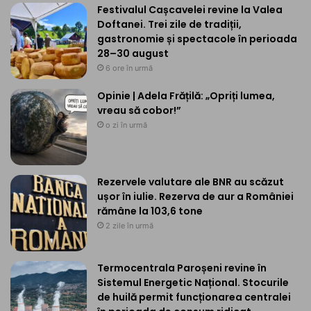
Festivalul Cașcavelei revine la Valea
Doftanei. Trei zile de tradiții,
gastronomie și spectacole în perioada
28–30 august
6 ore în urmă
Opinie | Adela Frățilă: „Opriți lumea,
vreau să cobor!”
o zi în urmă
Rezervele valutare ale BNR au scăzut
ușor în iulie. Rezerva de aur a României
rămâne la 103,6 tone
2 zile în urmă
Termocentrala Paroșeni revine în
Sistemul Energetic Național. Stocurile
de huilă permit funcționarea centralei