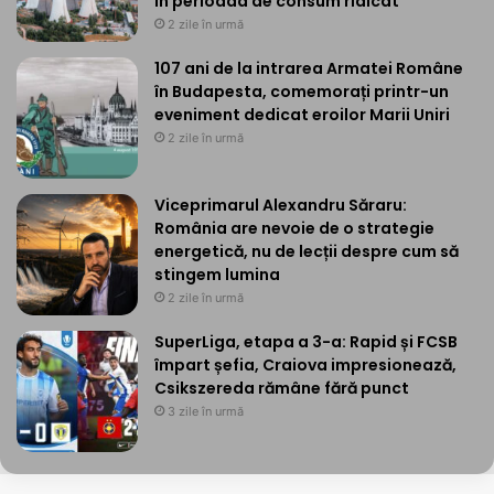
în perioada de consum ridicat
2 zile în urmă
107 ani de la intrarea Armatei Române
în Budapesta, comemorați printr-un
eveniment dedicat eroilor Marii Uniri
2 zile în urmă
Viceprimarul Alexandru Săraru:
România are nevoie de o strategie
energetică, nu de lecții despre cum să
stingem lumina
2 zile în urmă
SuperLiga, etapa a 3-a: Rapid și FCSB
împart șefia, Craiova impresionează,
Csikszereda rămâne fără punct
3 zile în urmă