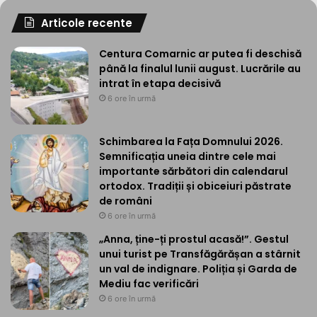
Articole recente
Centura Comarnic ar putea fi deschisă
până la finalul lunii august. Lucrările au
intrat în etapa decisivă
6 ore în urmă
Schimbarea la Fața Domnului 2026.
Semnificația uneia dintre cele mai
importante sărbători din calendarul
ortodox. Tradiții și obiceiuri păstrate
de români
6 ore în urmă
„Anna, ține-ți prostul acasă!”. Gestul
unui turist pe Transfăgărășan a stârnit
un val de indignare. Poliția și Garda de
Mediu fac verificări
6 ore în urmă