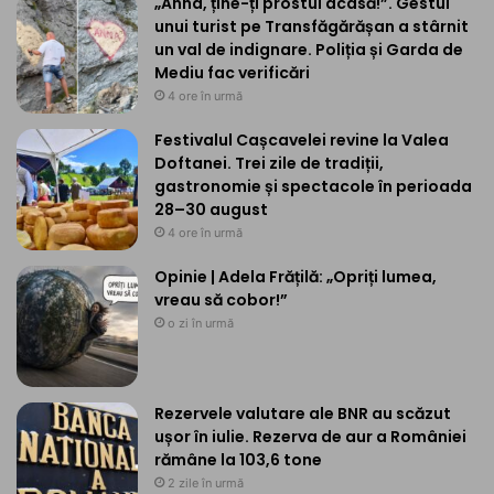
„Anna, ține-ți prostul acasă!”. Gestul
unui turist pe Transfăgărășan a stârnit
un val de indignare. Poliția și Garda de
Mediu fac verificări
4 ore în urmă
Festivalul Cașcavelei revine la Valea
Doftanei. Trei zile de tradiții,
gastronomie și spectacole în perioada
28–30 august
4 ore în urmă
Opinie | Adela Frățilă: „Opriți lumea,
vreau să cobor!”
o zi în urmă
Rezervele valutare ale BNR au scăzut
ușor în iulie. Rezerva de aur a României
rămâne la 103,6 tone
2 zile în urmă