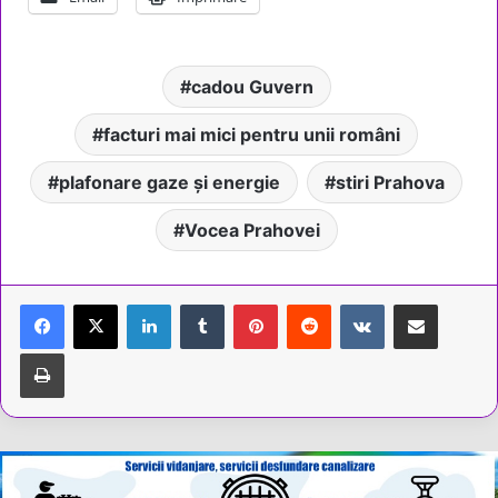
cadou Guvern
facturi mai mici pentru unii români
plafonare gaze și energie
stiri Prahova
Vocea Prahovei
LinkedIn
Tumblr
Pinterest
Reddit
VKontakte
Share via Email
Tipărește