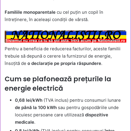
Familiile monoparentale
cu cel puțin un copil în
întreținere, în aceleași condiții de vârstă.
Pentru a beneficia de reducerea facturilor, aceste familii
trebuie să depună o cerere la furnizorul de energie,
însoțită de
o declarație pe propria răspundere
.
Cum se plafonează prețurile la
energie electrică
0,68 lei/kWh
(TVA inclus) pentru consumuri lunare
de până la 100 kWh
sau pentru gospodăriile unde
locuiesc persoane care utilizează
dispozitive
medicale
.
0,8 lei/kWh
(TVA inclus) pentru consumuri
între