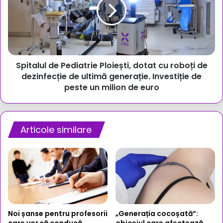
Ploiești,
dotat
cu
roboți
de
dezinfecție
Spitalul de Pediatrie Ploiești, dotat cu roboți de
de
ultimă
dezinfecție de ultimă generație. Investiție de
generație.
peste un milion de euro
Investiție
de
peste
un
Articole similare
milion
de
euro
Noi șanse pentru profesorii
„Generația cocoșată”:
care vor să conducă
obiceiul care afectează