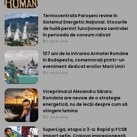
Termocentrala Paroșeni revine în
Sistemul Energetic Național. Stocurile
de huilă permit funcționarea centralei
în perioada de consum ridicat
2 zile în urmă
107 ani de la intrarea Armatei Române
în Budapesta, comemorați printr-un
eveniment dedicat eroilor Marii Uniri
2 zile în urmă
Viceprimarul Alexandru Săraru:
România are nevoie de o strategie
energetică, nu de lecții despre cum să
stingem lumina
2 zile în urmă
SuperLiga, etapa a 3-a: Rapid și FCSB
împart șefia, Craiova impresionează,