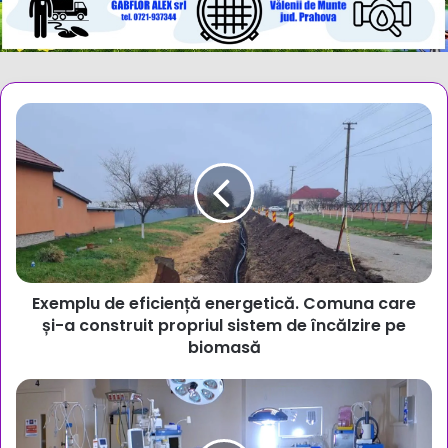
Exemplu
de
eficiență
energetică.
Comuna
care
și-
a
construit
Exemplu de eficiență energetică. Comuna care
propriul
sistem
și-a construit propriul sistem de încălzire pe
de
biomasă
încălzire
pe
Spitalul
biomasă
de
Pediatrie