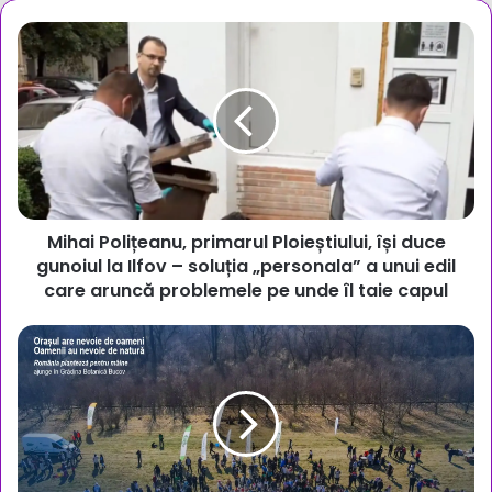
Mihai
Polițeanu,
primarul
Ploieștiului,
își
duce
gunoiul
la
Ilfov
Mihai Polițeanu, primarul Ploieștiului, își duce
–
soluția
gunoiul la Ilfov – soluția „personala” a unui edil
„personala”
care aruncă problemele pe unde îl taie capul
a
unui
Acțiune
edil
de
care
plantare
aruncă
la
problemele
Grădina
pe
Botanică
unde
din