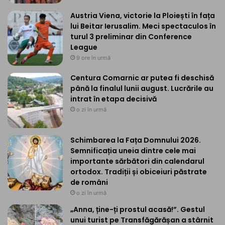
Austria Viena, victorie la Ploiești în fața
lui Beitar Ierusalim. Meci spectaculos în
turul 3 preliminar din Conference
League
9 ore în urmă
Centura Comarnic ar putea fi deschisă
până la finalul lunii august. Lucrările au
intrat în etapa decisivă
o zi în urmă
Schimbarea la Fața Domnului 2026.
Semnificația uneia dintre cele mai
importante sărbători din calendarul
ortodox. Tradiții și obiceiuri păstrate
de români
o zi în urmă
„Anna, ține-ți prostul acasă!”. Gestul
unui turist pe Transfăgărășan a stârnit