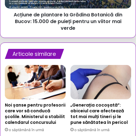
îl
Bucov:
taie
15.000
capul
Acțiune de plantare la Grădina Botanică din
de
puieți
Bucov: 15.000 de puieți pentru un viitor mai
pentru
verde
un
viitor
mai
verde
Articole similare
Noi șanse pentru profesorii
„Generația cocoșată”:
care vor să conducă
obiceiul care afectează
școlile. Ministerul a stabilit
tot mai mulți tineri și le
calendarul concursului
pune sănătatea în pericol
o săptămână în urmă
o săptămână în urmă