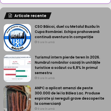
Articole recente
CSO Băicoi, duel cu Metalul Buzău în
Cupa României. Echipa prahoveană
continuă aventura în competiție
9 ore în urmă
Turismul intern pierde teren în 2026.
Numărul românilor cazați în unitățile
turistice a scăzut cu 6,8% în primul
semestru
9 ore în urmă
ANPC a aplicat amenzi de peste
300.000 de lei la Bâlea Lac. Produse
expirate și nereguli grave descoperite
la comercianți
9 ore în urmă