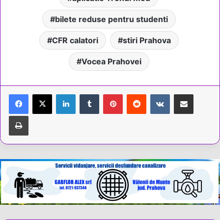
bilete reduse pentru studenti
CFR calatori
stiri Prahova
Vocea Prahovei
LinkedIn
Tumblr
Pinterest
Reddit
VKontakte
Share via Email
Tipărește