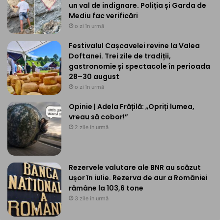
un val de indignare. Poliția și Garda de
Mediu fac verificări
o zi în urmă
Festivalul Cașcavelei revine la Valea
Doftanei. Trei zile de tradiții,
gastronomie și spectacole în perioada
28–30 august
o zi în urmă
Opinie | Adela Frățilă: „Opriți lumea,
vreau să cobor!”
2 zile în urmă
Rezervele valutare ale BNR au scăzut
ușor în iulie. Rezerva de aur a României
rămâne la 103,6 tone
3 zile în urmă