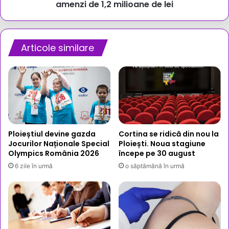
hoteluri
amenzi de 1,2 milioane de lei
sancționate
cu
amenzi
de
Articole similare
1,2
milioane
de
lei
Ploieștiul devine gazda
Cortina se ridică din nou la
Jocurilor Naționale Special
Ploiești. Noua stagiune
Olympics România 2026
începe pe 30 august
6 zile în urmă
o săptămână în urmă