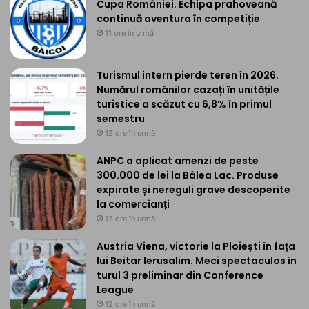
Cupa României. Echipa prahoveană
continuă aventura în competiție
11 ore în urmă
Turismul intern pierde teren în 2026.
Numărul românilor cazați în unitățile
turistice a scăzut cu 6,8% în primul
semestru
12 ore în urmă
ANPC a aplicat amenzi de peste
300.000 de lei la Bâlea Lac. Produse
expirate și nereguli grave descoperite
la comercianți
12 ore în urmă
Austria Viena, victorie la Ploiești în fața
lui Beitar Ierusalim. Meci spectaculos în
turul 3 preliminar din Conference
League
12 ore în urmă