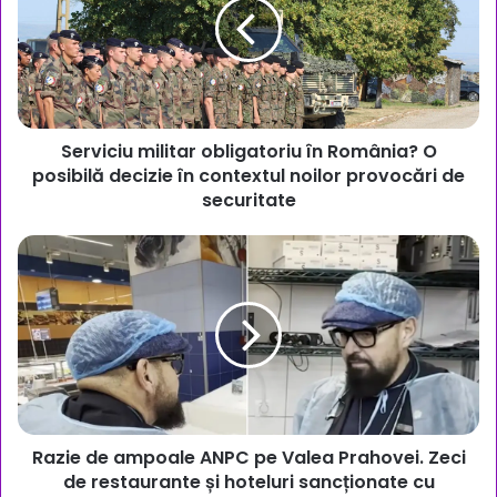
în
România?
O
posibilă
decizie
în
Serviciu militar obligatoriu în România? O
contextul
noilor
posibilă decizie în contextul noilor provocări de
provocări
securitate
de
securitate
Razie
de
ampoale
ANPC
pe
Valea
Prahovei.
Zeci
de
Razie de ampoale ANPC pe Valea Prahovei. Zeci
restaurante
și
de restaurante și hoteluri sancționate cu