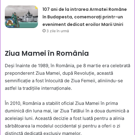
107 ani de la intrarea Armatei Române
în Budapesta, comemorați printr-un
eveniment dedicat eroilor Marii Uniri
3 zile în urmă
Ziua Mamei în România
Deși înainte de 1989, în România, pe 8 martie era celebrată
preponderent Ziua Mamei, după Revoluție, această
semnificație a fost înlocuită de Ziua Femeii, aliniindu-se
astfel la tradițiile internaționale.
În 2010, România a stabilit oficial Ziua Mamei în prima
duminică din luna mai, iar Ziua Tatălui în a doua duminică a
aceleiași luni. Această decizie a fost luată pentru a alinia
sărbătoarea la modelul occidental și pentru a oferi o zi
distinctă dedicată exclusiv mamelor.