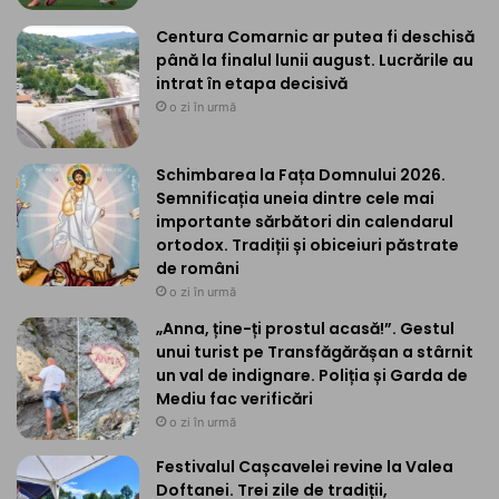
Centura Comarnic ar putea fi deschisă
până la finalul lunii august. Lucrările au
intrat în etapa decisivă
o zi în urmă
Schimbarea la Fața Domnului 2026.
Semnificația uneia dintre cele mai
importante sărbători din calendarul
ortodox. Tradiții și obiceiuri păstrate
de români
o zi în urmă
„Anna, ține-ți prostul acasă!”. Gestul
unui turist pe Transfăgărășan a stârnit
un val de indignare. Poliția și Garda de
Mediu fac verificări
o zi în urmă
Festivalul Cașcavelei revine la Valea
Doftanei. Trei zile de tradiții,