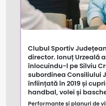
Clubul Sportiv Județea
director. Ionuț Urzeală a
înlocuindu-l pe Silviu Cr
subordinea Consiliului 
înființată în 2019 și cupr
handbal, volei și basche
Performanțe și planuri de vi