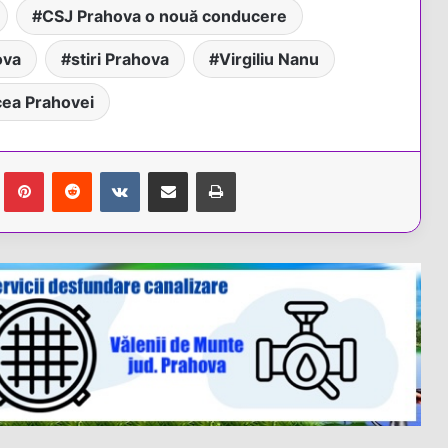
CSJ Prahova o nouă conducere
ova
stiri Prahova
Virgiliu Nanu
ea Prahovei
Tumblr
Pinterest
Reddit
VKontakte
Share via Email
Tipărește