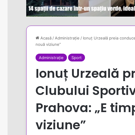
Acasă
/
Administrație
/
Ionuț Urzeală preia conduce
nouă viziune”
Administrație
Sport
Ionuț Urzeală p
Clubului Sporti
Prahova: „E tim
viziune”