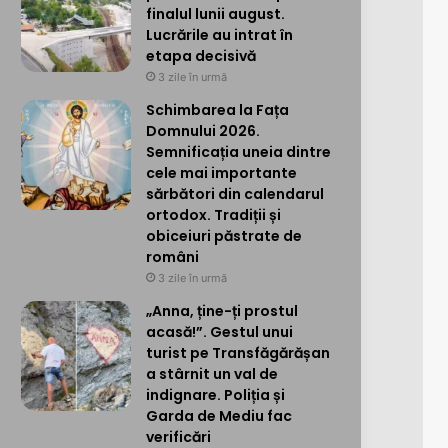
finalul lunii august.
Lucrările au intrat în
etapa decisivă
3 zile în urmă
Schimbarea la Fața
Domnului 2026.
Semnificația uneia dintre
cele mai importante
sărbători din calendarul
ortodox. Tradiții și
obiceiuri păstrate de
români
3 zile în urmă
„Anna, ține-ți prostul
acasă!”. Gestul unui
turist pe Transfăgărășan
a stârnit un val de
indignare. Poliția și
Garda de Mediu fac
verificări