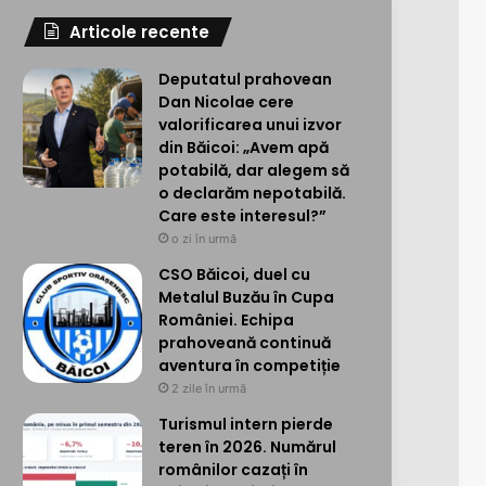
Articole recente
Deputatul prahovean
Dan Nicolae cere
valorificarea unui izvor
din Băicoi: „Avem apă
potabilă, dar alegem să
o declarăm nepotabilă.
Care este interesul?”
o zi în urmă
CSO Băicoi, duel cu
Metalul Buzău în Cupa
României. Echipa
prahoveană continuă
aventura în competiție
2 zile în urmă
Turismul intern pierde
teren în 2026. Numărul
românilor cazați în