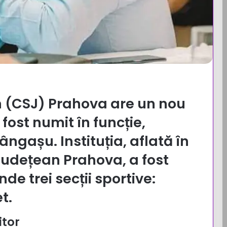
n (CSJ) Prahova are un nou
 fost numit în funcție,
ângașu. Instituția, aflată în
Județean Prahova, a fost
inde trei secții sportive:
t.
itor