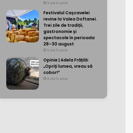
3 zile în urmă
Festivalul Cașcavelei
revine la Valea Doftanei.
Trei zile de tradiții,
gastronomie și
spectacole în perioada
28–30 august
3 zile în urmă
Opinie | Adela Frățilă:
„Opriți lumea, vreau să
cobor!”
4 zile în urmă