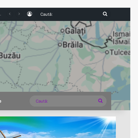
Log In
Caută:
Turismul intern pierde teren în 2026. Numărul românilor cazați în unitățile turistice a scăzut cu 6,8% în primul semestru
Caută:
e