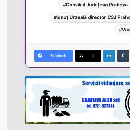
Consiliul Județean Prahova
Ionuț Urzeală director CSJ Prah
Voc
LinkedIn
Facebook
X