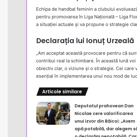
Echipa de handbal feminin a clubului evoluează î
pentru promovarea în Liga Națională – Liga Flor
a situației actuale și va propune o strategie cl
Declarația lui Ionuț Urzeală
„Am acceptat această provocare pentru că sunt 
contribui real la schimbare. În această lună voi 
obiectiv clar, o viziune și o strategie. Cei care
esențial în implementarea unui nou mod de lucr
Articole similare
Deputatul prahovean Dan
Nicolae cere valorificarea
unui izvor din Băicoi: „Avem
apă potabilă, dar alegem s
o declarăm nepotabilă. Car