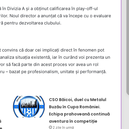
n Divizia A și a obținut calificarea în play-off-ul
ilor. Noul director a anunțat că va începe cu o evaluare
ară pentru dezvoltarea clubului.
convins că doar cei implicați direct în fenomen pot
analiza situația existentă, iar în curând voi prezenta un
 vor să facă parte din acest proces vor avea un rol
u – bazat pe profesionalism, unitate și performanță.
CSO Băicoi, duel cu Metalul
Buzău în Cupa României.
Echipa prahoveană continuă
ă
aventura în competiție
2 zile în urmă
e