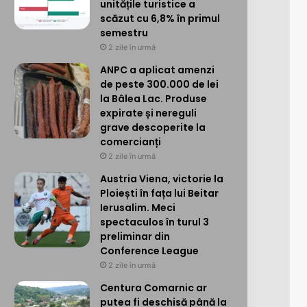
unitățile turistice a
scăzut cu 6,8% în primul
semestru
2 zile în urmă
ANPC a aplicat amenzi
de peste 300.000 de lei
la Bâlea Lac. Produse
expirate și nereguli
grave descoperite la
comercianți
2 zile în urmă
Austria Viena, victorie la
Ploiești în fața lui Beitar
Ierusalim. Meci
spectaculos în turul 3
preliminar din
Conference League
2 zile în urmă
Centura Comarnic ar
putea fi deschisă până la