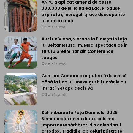
ANPC a aplicat amenzi de peste
300.000 de lei la Bâlea Lac. Produse
expirate și nereguli grave descoperite
la comercianți
2 zile în urmă
Austria Viena, victorie la Ploiești în fața
lui Beitar Ierusalim. Meci spectaculos în
turul 3 preliminar din Conference
League
2 zile în urmă
Centura Comarnic ar putea fi deschisă
până la finalul lunii august. Lucrările au
intrat în etapa decisivă
3 zile în urmă
Schimbarea la Fața Domnului 2026.
Semnificația uneia dintre cele mai
importante sărbători din calendarul
ortodox. Tradiții și obiceiuri păstrate