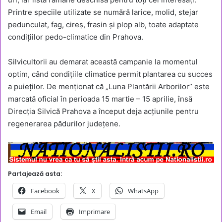
Printre speciile utilizate se numără larice, molid, stejar
pedunculat, fag, cireș, frasin și plop alb, toate adaptate
condițiilor pedo-climatice din Prahova.
Silvicultorii au demarat această campanie la momentul
optim, când condițiile climatice permit plantarea cu succes
a puieților. De menționat că „Luna Plantării Arborilor” este
marcată oficial în perioada 15 martie – 15 aprilie, însă
Direcția Silvică Prahova a început deja acțiunile pentru
regenerarea pădurilor județene.
Partajează asta:
Facebook
X
WhatsApp
Email
Imprimare