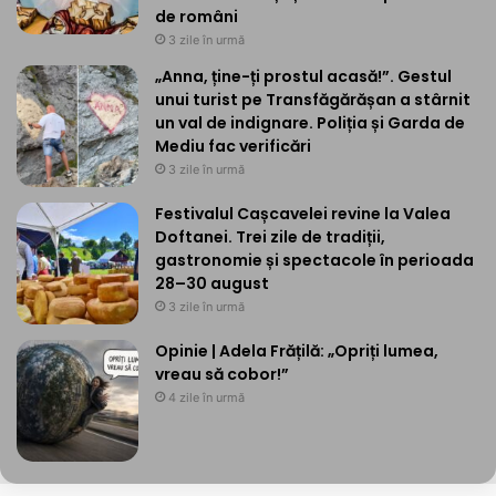
de români
3 zile în urmă
„Anna, ține-ți prostul acasă!”. Gestul
unui turist pe Transfăgărășan a stârnit
un val de indignare. Poliția și Garda de
Mediu fac verificări
3 zile în urmă
Festivalul Cașcavelei revine la Valea
Doftanei. Trei zile de tradiții,
gastronomie și spectacole în perioada
28–30 august
3 zile în urmă
Opinie | Adela Frățilă: „Opriți lumea,
vreau să cobor!”
4 zile în urmă