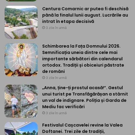
Centura Comarnic ar putea fi deschisă
până la finalul lunii august. Lucrările au
intrat în etapa decisivă
3 zile în urmă
Schimbarea la Fața Domnului 2026.
Semnificația uneia dintre cele mai
importante sărbători din calendarul
ortodox. Tradiții și obiceiuri păstrate
de români
3 zile în urmă
„Anna, ține-ți prostul acasă!”. Gestul
unui turist pe Transfăgărășan a stârnit
un val de indignare. Poliția și Garda de
Mediu fac verificări
3 zile în urmă
Festivalul Cașcavelei revine la Valea
Doftanei. Trei zile de tradiții,