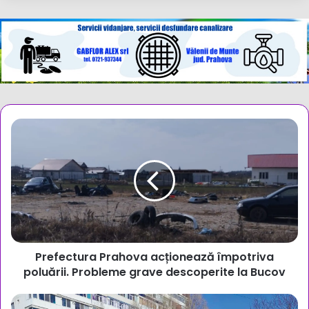
Prefectura
Prahova
acționează
împotriva
poluării.
Probleme
grave
descoperite
la
Prefectura Prahova acționează împotriva
Bucov
poluării. Probleme grave descoperite la Bucov
Războiul