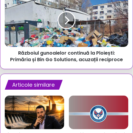
gunoaielor
continuă
la
Ploiești:
Primăria
și
Bin
Go
Războiul gunoaielor continuă la Ploiești:
Solutions,
acuzații
Primăria și Bin Go Solutions, acuzații reciproce
reciproce
Articole similare