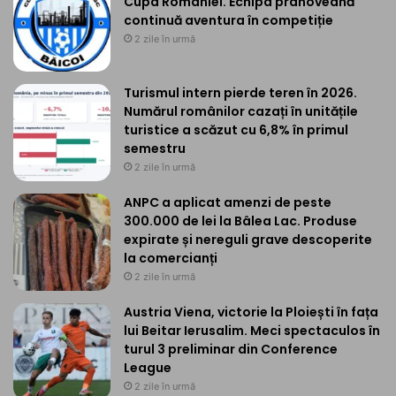
Cupa României. Echipa prahoveană
continuă aventura în competiție
2 zile în urmă
Turismul intern pierde teren în 2026.
Numărul românilor cazați în unitățile
turistice a scăzut cu 6,8% în primul
semestru
2 zile în urmă
ANPC a aplicat amenzi de peste
300.000 de lei la Bâlea Lac. Produse
expirate și nereguli grave descoperite
la comercianți
2 zile în urmă
Austria Viena, victorie la Ploiești în fața
lui Beitar Ierusalim. Meci spectaculos în
turul 3 preliminar din Conference
League
2 zile în urmă