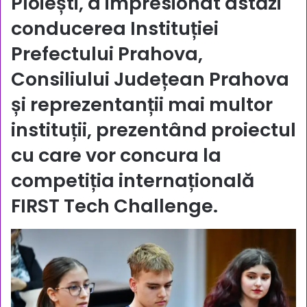
Ploiești
, a impresionat astăzi
conducerea
Instituției
Prefectului Prahova
,
Consiliului Județean Prahova
și reprezentanții mai multor
instituții, prezentând proiectul
cu care vor concura la
competiția internațională
FIRST Tech Challenge
.