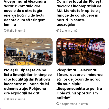
Viceprimarul Alexandru
Consilier local din Ploiești,
Săraru: România are
declarat incompatibil de
nevoie de o strategie
ANI. Mandate în spitale și
energetică, nu de lecții
funcție de conducere în
despre cum să stingem
partid, în centrul
lumina
acuzațiilor
5 zile în urmă
6 zile în urmă
Ploieștiul lipsește de pe
Viceprimarul Alexandru
lista finanțărilor. În timp ce
Săraru, despre eliminarea
alte localități din Prahova
sălilor de jocuri de noroc
încasează milioane de lei,
din municipiu:
administrația Polițeanu
„Responsabilitate pentru
are explicații de dat
Ploiești, nu oportunism
politic!”
6 zile în urmă
o săptămână în urmă