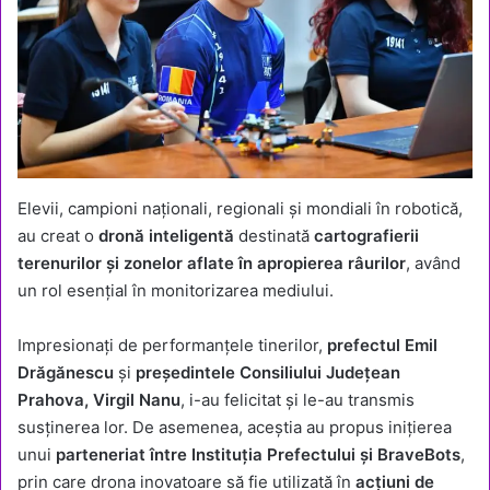
Elevii, campioni naționali, regionali și mondiali în robotică,
au creat o
dronă inteligentă
destinată
cartografierii
terenurilor și zonelor aflate în apropierea râurilor
, având
un rol esențial în monitorizarea mediului.
Impresionați de performanțele tinerilor,
prefectul Emil
Drăgănescu
și
președintele Consiliului Județean
Prahova, Virgil Nanu
, i-au felicitat și le-au transmis
susținerea lor. De asemenea, aceștia au propus inițierea
unui
parteneriat între Instituția Prefectului și BraveBots
,
prin care drona inovatoare să fie utilizată în
acțiuni de