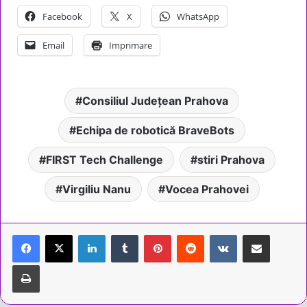
Facebook
X
WhatsApp
Email
Imprimare
Consiliul Județean Prahova
Echipa de robotică BraveBots
FIRST Tech Challenge
stiri Prahova
Virgiliu Nanu
Vocea Prahovei
LinkedIn
Tumblr
Pinterest
Reddit
VKontakte
Share via Email
Tipărește