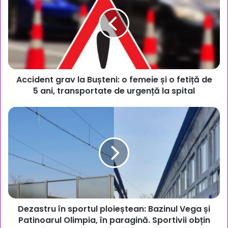
la
Bușteni:
o
femeie
și
o
fetiță
Accident grav la Bușteni: o femeie și o fetiță de
de
5
5 ani, transportate de urgență la spital
ani,
transportate
Dezastru
de
în
urgență
sportul
la
ploieștean:
spital
Bazinul
Vega
și
Patinoarul
Olimpia,
Dezastru în sportul ploieștean: Bazinul Vega și
în
paragină.
Patinoarul Olimpia, în paragină. Sportivii obțin