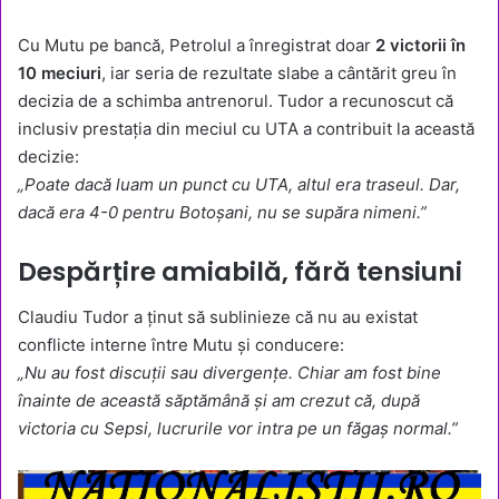
Cu Mutu pe bancă, Petrolul a înregistrat doar
2 victorii în
10 meciuri
, iar seria de rezultate slabe a cântărit greu în
decizia de a schimba antrenorul. Tudor a recunoscut că
inclusiv prestația din meciul cu UTA a contribuit la această
decizie:
„Poate dacă luam un punct cu UTA, altul era traseul. Dar,
dacă era 4-0 pentru Botoșani, nu se supăra nimeni.”
Despărțire amiabilă, fără tensiuni
Claudiu Tudor a ținut să sublinieze că nu au existat
conflicte interne între Mutu și conducere:
„Nu au fost discuții sau divergențe. Chiar am fost bine
înainte de această săptămână și am crezut că, după
victoria cu Sepsi, lucrurile vor intra pe un făgaș normal.”