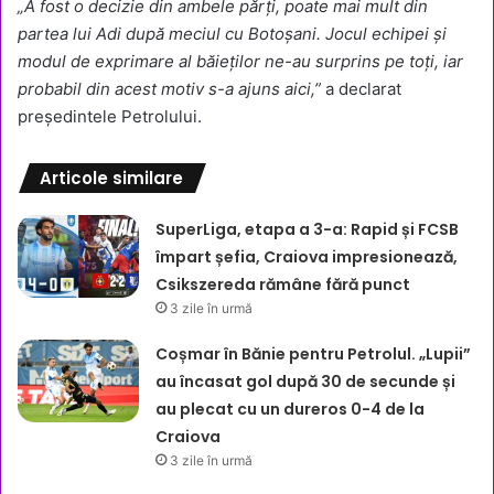
„A fost o decizie din ambele părți, poate mai mult din
partea lui Adi după meciul cu Botoșani. Jocul echipei și
modul de exprimare al băieților ne-au surprins pe toți, iar
probabil din acest motiv s-a ajuns aici,”
a declarat
președintele Petrolului.
Articole similare
SuperLiga, etapa a 3-a: Rapid și FCSB
împart șefia, Craiova impresionează,
Csikszereda rămâne fără punct
3 zile în urmă
Coșmar în Bănie pentru Petrolul. „Lupii”
au încasat gol după 30 de secunde și
au plecat cu un dureros 0-4 de la
Craiova
3 zile în urmă