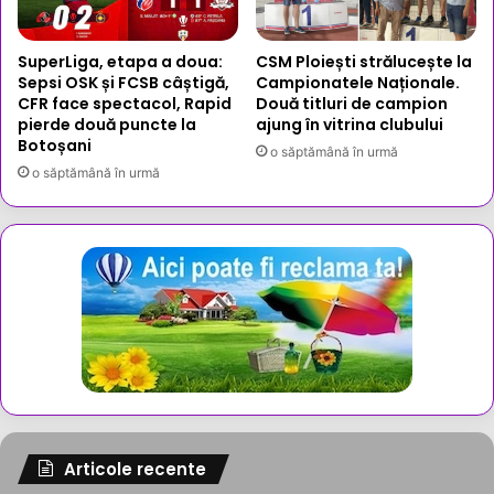
SuperLiga, etapa a doua:
CSM Ploiești strălucește la
Sepsi OSK și FCSB câștigă,
Campionatele Naționale.
CFR face spectacol, Rapid
Două titluri de campion
pierde două puncte la
ajung în vitrina clubului
Botoșani
o săptămână în urmă
o săptămână în urmă
Articole recente