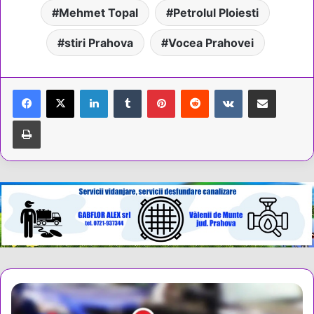
Mehmet Topal
Petrolul Ploiesti
stiri Prahova
Vocea Prahovei
LinkedIn
Tumblr
Pinterest
Reddit
VKontakte
Share via Email
Tipărește
Accident
grav