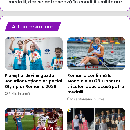
Sportivii
medalii, dar se antrenează în condiții umilitoare
obțin
medalii,
dar
se
Articole similare
antrenează
în
condiții
umilitoare
Ploieștiul devine gazda
România confirmă la
Jocurilor Naționale Special
Mondialele U23. Canotorii
Olympics România 2026
tricolori aduc acasă patru
medalii
5 zile în urmă
o săptămână în urmă