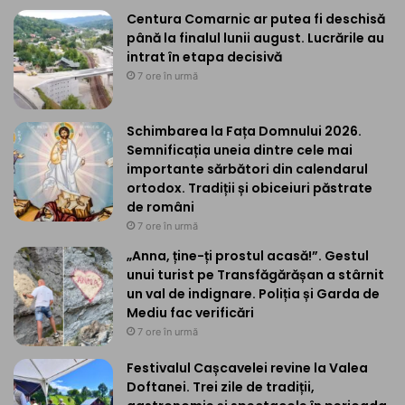
Centura Comarnic ar putea fi deschisă
până la finalul lunii august. Lucrările au
intrat în etapa decisivă
7 ore în urmă
Schimbarea la Fața Domnului 2026.
Semnificația uneia dintre cele mai
importante sărbători din calendarul
ortodox. Tradiții și obiceiuri păstrate
de români
7 ore în urmă
„Anna, ține-ți prostul acasă!”. Gestul
unui turist pe Transfăgărășan a stârnit
un val de indignare. Poliția și Garda de
Mediu fac verificări
7 ore în urmă
Festivalul Cașcavelei revine la Valea
Doftanei. Trei zile de tradiții,