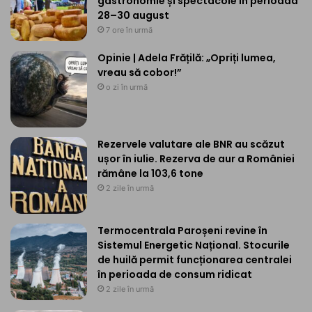
gastronomie și spectacole în perioada
28–30 august
7 ore în urmă
Opinie | Adela Frățilă: „Opriți lumea,
vreau să cobor!”
o zi în urmă
Rezervele valutare ale BNR au scăzut
ușor în iulie. Rezerva de aur a României
rămâne la 103,6 tone
2 zile în urmă
Termocentrala Paroșeni revine în
Sistemul Energetic Național. Stocurile
de huilă permit funcționarea centralei
în perioada de consum ridicat
2 zile în urmă