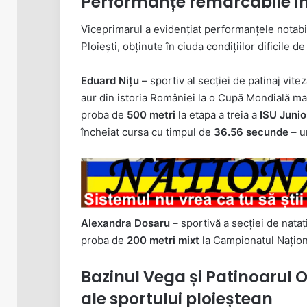
Performanțe remarcabile în c
Viceprimarul a evidențiat performanțele notabil
Ploiești, obținute în ciuda condițiilor dificile de
Eduard Nițu
– sportiv al secției de patinaj vit
aur din istoria României la o Cupă Mondială ma
proba de
500 metri
la etapa a treia a
ISU Junio
încheiat cursa cu timpul de
36.56 secunde
– u
Alexandra Dosaru
– sportivă a secției de nata
proba de
200 metri mixt
la Campionatul Naționa
Bazinul Vega și Patinoarul
ale sportului ploieștean