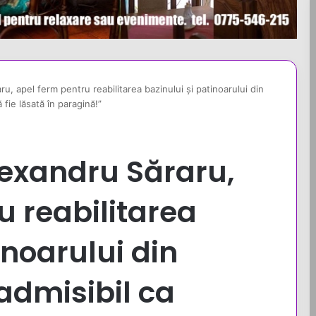
u, apel ferm pentru reabilitarea bazinului și patinoarului din
 fie lăsată în paragină!”
lexandru Săraru,
u reabilitarea
inoarului din
nadmisibil ca