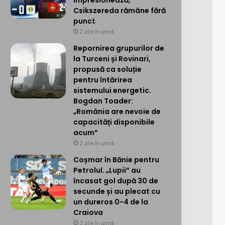
impresionează,
Csikszereda rămâne fără
punct
2 zile în urmă
Repornirea grupurilor de
la Turceni și Rovinari,
propusă ca soluție
pentru întărirea
sistemului energetic.
Bogdan Toader:
„România are nevoie de
capacități disponibile
acum”
2 zile în urmă
Coșmar în Bănie pentru
Petrolul. „Lupii” au
încasat gol după 30 de
secunde și au plecat cu
un dureros 0-4 de la
Craiova
3 zile în urmă