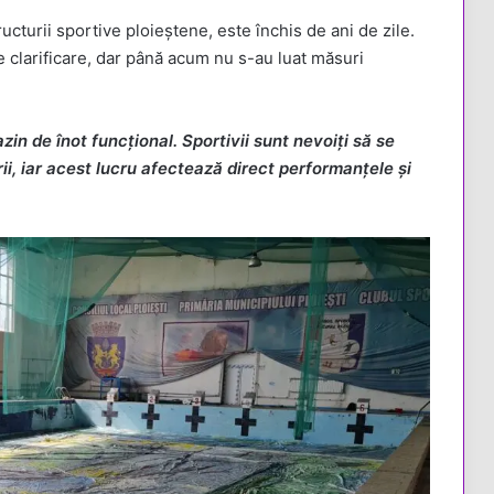
ucturii sportive ploieștene, este închis de ani de zile.
de clarificare, dar până acum nu s-au luat măsuri
azin de înot funcțional. Sportivii sunt nevoiți să se
rii, iar acest lucru afectează direct performanțele și