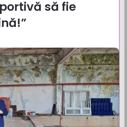
portivă să fie
ină!”