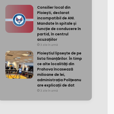
Consilier local din
Ploiești, declarat
incompatibil de ANI.
Mandate în spitale și
funcție de conducere în
partid, în centrul
acuzațiilor
3 zile în urmă
Ploieștiul lipsește de pe
lista finanțărilor. În timp
ce alte localități din
Prahova încasează
milioane de lei,
administrația Polițeanu
are explicații de dat
3 zile în urmă