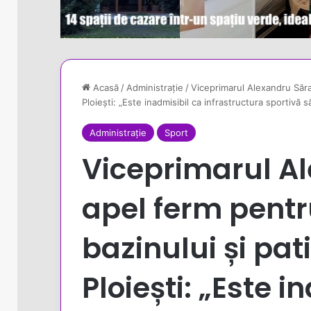
Acasă
/
Administrație
/
Viceprimarul Alexandru Sărar
Ploiești: „Este inadmisibil ca infrastructura sportivă să
Administrație
Sport
Viceprimarul A
apel ferm pentr
bazinului și pat
Ploiești: „Este i