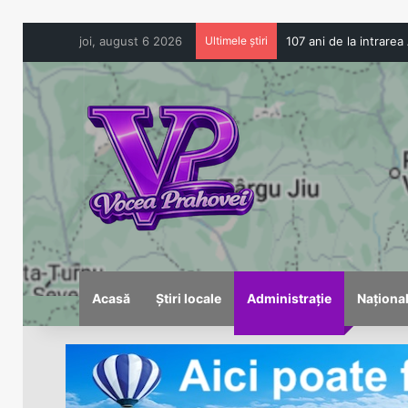
joi, august 6 2026
Ultimele știri
Acasă
Știri locale
Administrație
Naționa