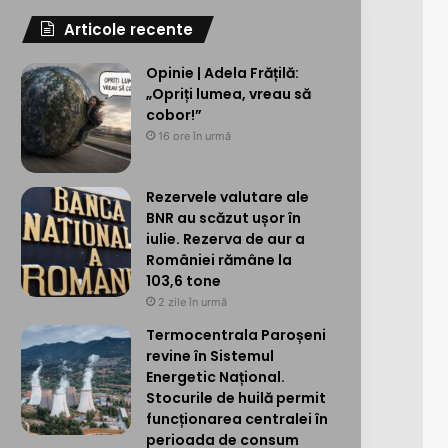
Articole recente
Opinie | Adela Frățilă:
„Opriți lumea, vreau să
cobor!”
16 ore în urmă
Rezervele valutare ale
BNR au scăzut ușor în
iulie. Rezerva de aur a
României rămâne la
103,6 tone
2 zile în urmă
Termocentrala Paroșeni
revine în Sistemul
Energetic Național.
Stocurile de huilă permit
funcționarea centralei în
perioada de consum