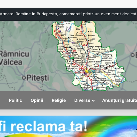
Viceprimarul Alexandru Săraru: România are
l
Politic
Opinii
Religie
Diverse
Anunțuri gratuit