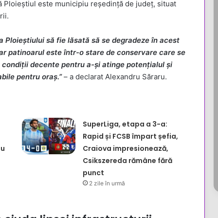
 Ploieștiul este municipiu reședință de județ, situat
ii.
a Ploieștiului să fie lăsată să se degradeze în acest
, iar patinoarul este într-o stare de conservare care se
 condiții decente pentru a-și atinge potențialul și
bile pentru oraș.”
– a declarat Alexandru Săraru.
SuperLiga, etapa a 3-a:
Rapid și FCSB împart șefia,
nu
Craiova impresionează,
Csikszereda rămâne fără
punct
2 zile în urmă