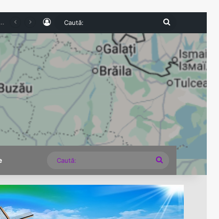
Log In
Caută:
 nevoie de o strategie energetică, nu de lecții despre cum să stingem lumina
Caută:
e