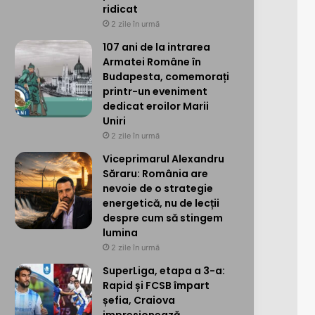
ridicat
2 zile în urmă
107 ani de la intrarea
Armatei Române în
Budapesta, comemorați
printr-un eveniment
dedicat eroilor Marii
Uniri
2 zile în urmă
Viceprimarul Alexandru
Săraru: România are
nevoie de o strategie
energetică, nu de lecții
despre cum să stingem
lumina
2 zile în urmă
SuperLiga, etapa a 3-a:
Rapid și FCSB împart
șefia, Craiova