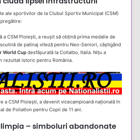
iuda lipsei infrastructurii
e ale sportivilor de la Clubul Sportiv Municipal (CSM)
 pregătire:
eză a CSM Ploiești, a reușit să obțină prima medalie de
sculină de patinaj viteză pentru Neo-Seniori, câștigând
r World Cup
desfășurată la Collalbo, Italia. Nițu a
n rezultat istoric pentru România.
ție a CSM Ploiești, a devenit vicecampioană națională în
l de Poliatlon pentru Copii de 11 ani.
 Olimpia – simboluri abandonate