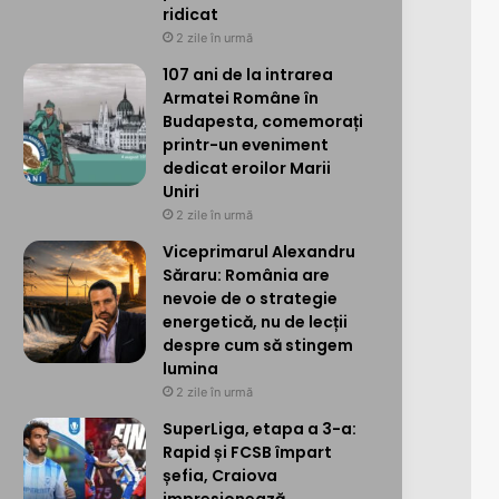
ridicat
2 zile în urmă
107 ani de la intrarea
Armatei Române în
Budapesta, comemorați
printr-un eveniment
dedicat eroilor Marii
Uniri
2 zile în urmă
Viceprimarul Alexandru
Săraru: România are
nevoie de o strategie
energetică, nu de lecții
despre cum să stingem
lumina
2 zile în urmă
SuperLiga, etapa a 3-a:
Rapid și FCSB împart
șefia, Craiova