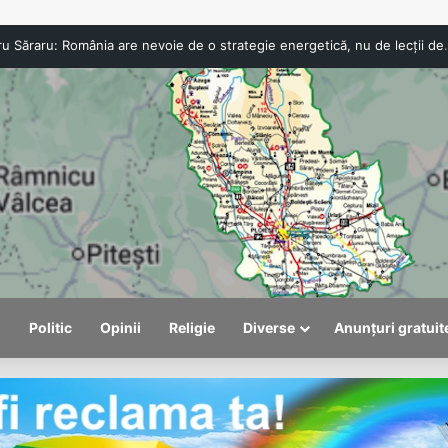
Viceprimarul Alexandru Săraru: România are nevoie 
l
Politic
Opinii
Religie
Diverse
Anunțuri gratuit