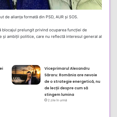
nut de alianța formată din PSD, AUR și SOS.
 blocajul prelungit privind ocuparea funcției de
și ambiții politice, care nu reflectă interesul general al
ei
Viceprimarul Alexandru
Săraru: România are nevoie
de o strategie energetică, nu
de lecții despre cum să
stingem lumina
2 zile în urmă