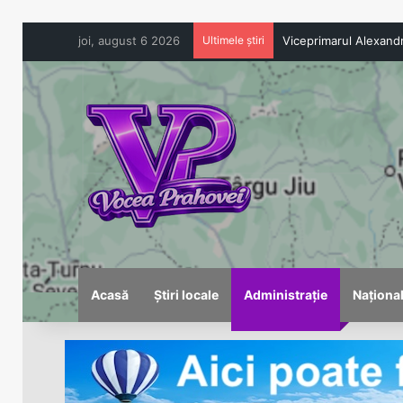
joi, august 6 2026
Ultimele știri
Acasă
Știri locale
Administrație
Naționa