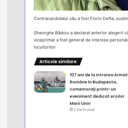
Contracandidatul său a fost Florin Defta, susți
Gheorghe Bădoiu a declarat anterior alegerii că
viceprimar a fost generat de interese personale 
locuitorilor.
Articole similare
107 ani de la intrarea Armat
Române în Budapesta,
comemorați printr-un
eveniment dedicat eroilor
Marii Uniri
2 zile în urmă