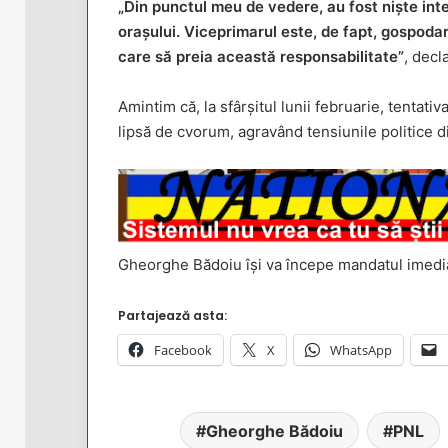
„Din punctul meu de vedere, au fost niște int
orașului. Viceprimarul este, de fapt, gospodaru
care să preia această responsabilitate”
, decl
Amintim că, la sfârșitul lunii februarie, tentati
lipsă de cvorum, agravând tensiunile politice di
Gheorghe Bădoiu își va începe mandatul imedi
Partajează asta:
Facebook
X
WhatsApp
Gheorghe Bădoiu
PNL