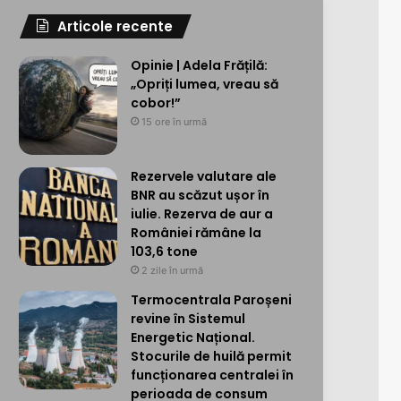
Articole recente
Opinie | Adela Frățilă:
„Opriți lumea, vreau să
cobor!”
15 ore în urmă
Rezervele valutare ale
BNR au scăzut ușor în
iulie. Rezerva de aur a
României rămâne la
103,6 tone
2 zile în urmă
Termocentrala Paroșeni
revine în Sistemul
Energetic Național.
Stocurile de huilă permit
funcționarea centralei în
perioada de consum