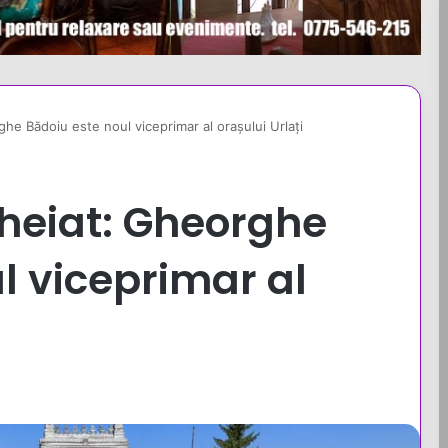
ghe Bădoiu este noul viceprimar al orașului Urlați
cheiat: Gheorghe
l viceprimar al