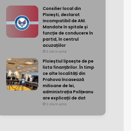
Consilier local din
Ploiești, declarat
incompatibil de ANI.
Mandate în spitale și
funcție de conducere în
partid, în centrul
acuzațiilor
3 zile în urmă
Ploieștiul lipsește de pe
lista finanțărilor. În timp
ce alte localități din
Prahova încasează
milioane de lei,
administrația Polițeanu
are explicații de dat
3 zile în urmă