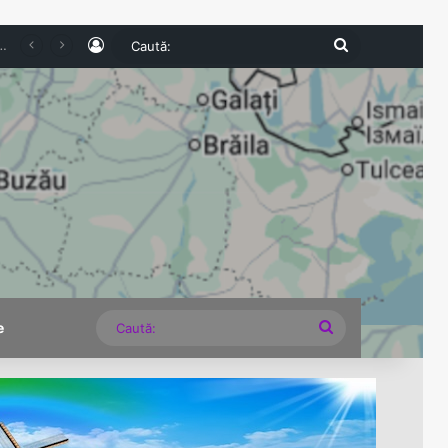
Log In
Caută:
de o strategie energetică, nu de lecții despre cum să stingem lumina
Caută:
e