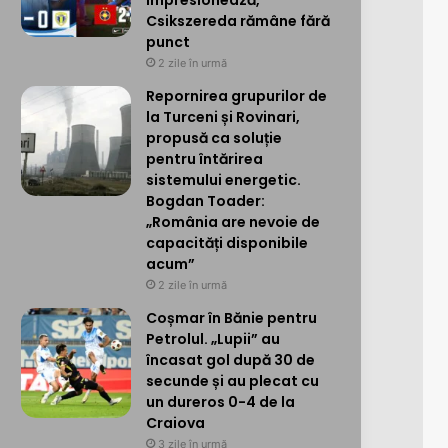
impresionează,
Csikszereda rămâne fără
punct
2 zile în urmă
Repornirea grupurilor de
la Turceni și Rovinari,
propusă ca soluție
pentru întărirea
sistemului energetic.
Bogdan Toader:
„România are nevoie de
capacități disponibile
acum”
2 zile în urmă
Coșmar în Bănie pentru
Petrolul. „Lupii” au
încasat gol după 30 de
secunde și au plecat cu
un dureros 0-4 de la
Craiova
3 zile în urmă