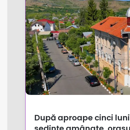
După aproape cinci luni 
ședințe amânate, orașul 