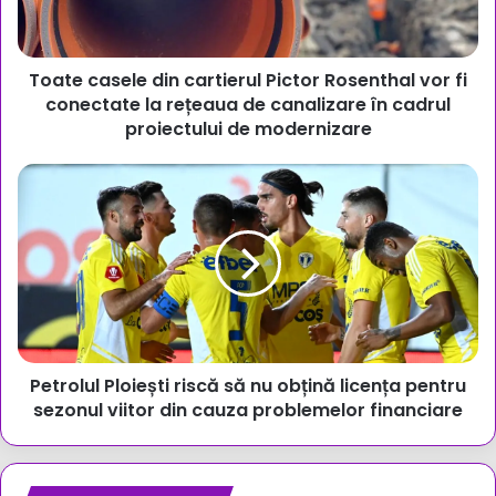
vor
fi
conectate
Toate casele din cartierul Pictor Rosenthal vor fi
la
rețeaua
conectate la rețeaua de canalizare în cadrul
de
proiectului de modernizare
canalizare
în
Petrolul
cadrul
Ploiești
proiectului
riscă
de
să
modernizare
nu
obțină
licența
pentru
sezonul
Petrolul Ploiești riscă să nu obțină licența pentru
viitor
din
sezonul viitor din cauza problemelor financiare
cauza
problemelor
financiare