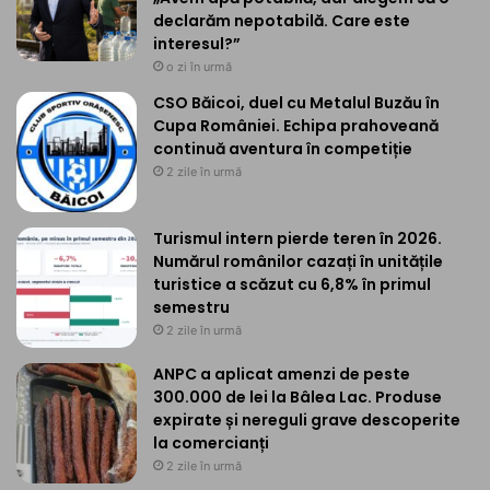
declarăm nepotabilă. Care este
interesul?”
o zi în urmă
CSO Băicoi, duel cu Metalul Buzău în
Cupa României. Echipa prahoveană
continuă aventura în competiție
2 zile în urmă
Turismul intern pierde teren în 2026.
Numărul românilor cazați în unitățile
turistice a scăzut cu 6,8% în primul
semestru
2 zile în urmă
ANPC a aplicat amenzi de peste
300.000 de lei la Bâlea Lac. Produse
expirate și nereguli grave descoperite
la comercianți
2 zile în urmă