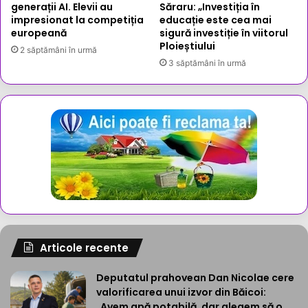
generații AI. Elevii au
Săraru: „Investiția în
impresionat la competiția
educație este cea mai
europeană
sigură investiție în viitorul
Ploieștiului
2 săptămâni în urmă
3 săptămâni în urmă
Articole recente
Deputatul prahovean Dan Nicolae cere
valorificarea unui izvor din Băicoi:
„Avem apă potabilă, dar alegem să o