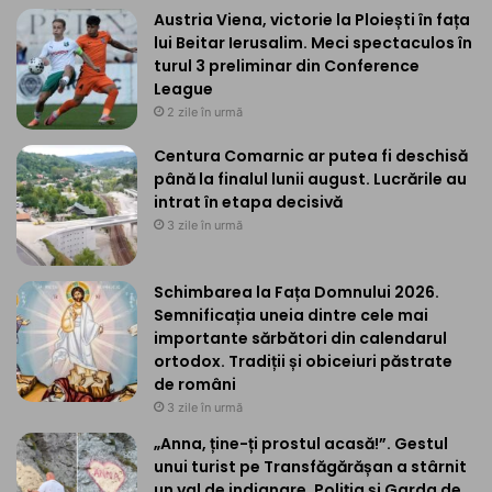
Austria Viena, victorie la Ploiești în fața
lui Beitar Ierusalim. Meci spectaculos în
turul 3 preliminar din Conference
League
2 zile în urmă
Centura Comarnic ar putea fi deschisă
până la finalul lunii august. Lucrările au
intrat în etapa decisivă
3 zile în urmă
Schimbarea la Fața Domnului 2026.
Semnificația uneia dintre cele mai
importante sărbători din calendarul
ortodox. Tradiții și obiceiuri păstrate
de români
3 zile în urmă
„Anna, ține-ți prostul acasă!”. Gestul
unui turist pe Transfăgărășan a stârnit
un val de indignare. Poliția și Garda de