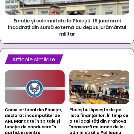
jandarmi
încadrați
din
Emoție și solemnitate la Ploiești: 16 jandarmi
sursă
externă
încadrați din sursă externă au depus jurământul
au
militar
depus
jurământul
militar
Articole similare
Consilier local din Ploiești,
Ploieștiul lipsește de pe
declarat incompatibil de
lista finanțărilor. În timp ce
ANI. Mandate în spitale și
alte localități din Prahova
funcție de conducere în
încasează milioane de lei,
partid, în centrul
administrația Polițeanu