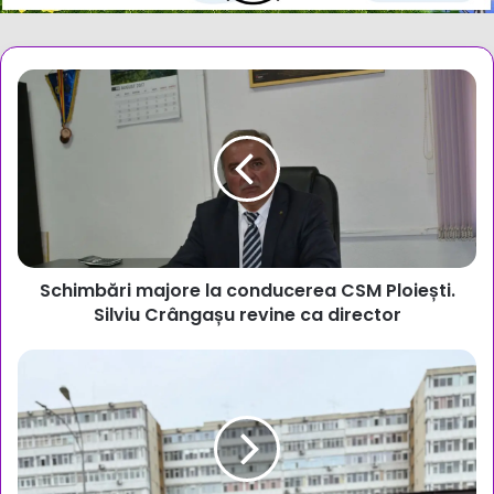
Schimbări
majore
la
conducerea
CSM
Ploiești.
Silviu
Crângașu
revine
Schimbări majore la conducerea CSM Ploiești.
ca
director
Silviu Crângașu revine ca director
Emoție
și
solemnitate
la
Ploiești:
16