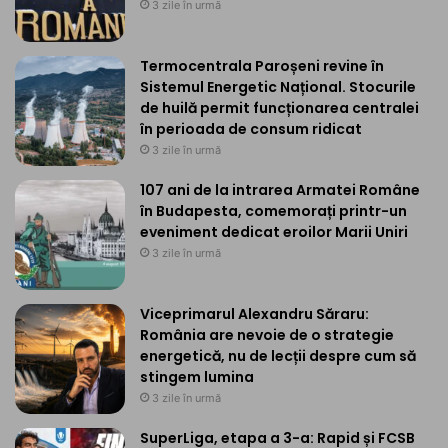
3 zile în urmă
Termocentrala Paroșeni revine în
Sistemul Energetic Național. Stocurile
de huilă permit funcționarea centralei
în perioada de consum ridicat
3 zile în urmă
107 ani de la intrarea Armatei Române
în Budapesta, comemorați printr-un
eveniment dedicat eroilor Marii Uniri
3 zile în urmă
Viceprimarul Alexandru Săraru:
România are nevoie de o strategie
energetică, nu de lecții despre cum să
stingem lumina
3 zile în urmă
SuperLiga, etapa a 3-a: Rapid și FCSB