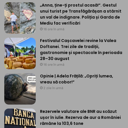
„Anna, ține-ți prostul acasă!”. Gestul
unui turist pe Transfăgărășan a stârnit
un val de indignare. Poliția și Garda de
Mediu fac verificări
16 ore în urmă
Festivalul Cașcavelei revine la Valea
Doftanei. Trei zile de tradiții,
gastronomie și spectacole în perioada
28–30 august
16 ore în urmă
Opinie | Adela Frățilă: „Opriți lumea,
vreau să cobor!”
2 zile în urmă
Rezervele valutare ale BNR au scăzut
ușor în iulie. Rezerva de aur a României
rămâne la 103,6 tone