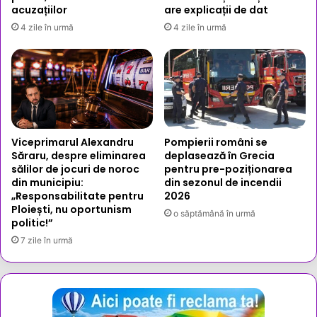
acuzațiilor
are explicații de dat
4 zile în urmă
4 zile în urmă
Viceprimarul Alexandru
Pompierii români se
Săraru, despre eliminarea
deplasează în Grecia
sălilor de jocuri de noroc
pentru pre-poziționarea
din municipiu:
din sezonul de incendii
„Responsabilitate pentru
2026
Ploiești, nu oportunism
o săptămână în urmă
politic!”
7 zile în urmă