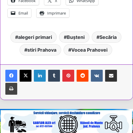
Facebook
X
WhatsApp
Email
Imprimare
alegeri primari
Bușteni
Secăria
stiri Prahova
Vocea Prahovei
LinkedIn
Tumblr
Pinterest
Reddit
VKontakte
Share via Email
Tipărește