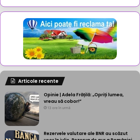
Articole recente
Opinie | Adela Frățilă: „Opriți lumea,
vreau să cobor!”
13 ore în urmă
Rezervele valutare ale BNR au scăzut
ușor în iulie. Rezerva de aur a României