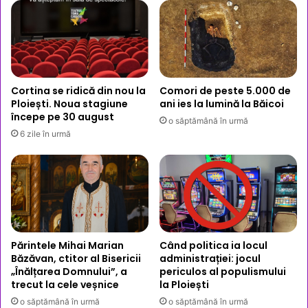
grave
Cortina se ridică din nou la
Comori de peste 5.000 de
Ploiești. Noua stagiune
ani ies la lumină la Băicoi
începe pe 30 august
o săptămână în urmă
6 zile în urmă
Părintele Mihai Marian
Când politica ia locul
Băzăvan, ctitor al Bisericii
administrației: jocul
„Înălțarea Domnului”, a
periculos al populismului
trecut la cele veșnice
la Ploiești
o săptămână în urmă
o săptămână în urmă