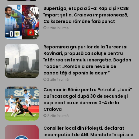
SuperLiga, etapa a 3-a: Rapid și FCSB
împart șefia, Craiova impresionează,
Csikszereda rămâne fără punct
2 zile în urmă
Repornirea grupurilor de la Turceni și
Rovinari, propusă ca soluție pentru
întărirea sistemului energetic. Bogdan
Toader: „România are nevoie de
capacități disponibile acum”
2 zile în urmă
Coșmar în Bănie pentru Petrolul. „Lupii”
au încasat gol după 30 de secunde și
au plecat cu un dureros 0-4 de la
Craiova
2 zile în urmă
Consilier local din Ploiești, declarat
incompatibil de ANI. Mandate în spitale