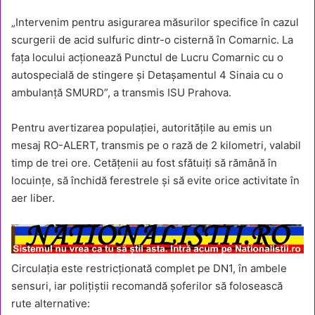
„Intervenim pentru asigurarea măsurilor specifice în cazul
scurgerii de acid sulfuric dintr-o cisternă în Comarnic. La
fața locului acționează Punctul de Lucru Comarnic cu o
autospecială de stingere și Detașamentul 4 Sinaia cu o
ambulanță SMURD”, a transmis ISU Prahova.
Pentru avertizarea populației, autoritățile au emis un
mesaj RO-ALERT, transmis pe o rază de 2 kilometri, valabil
timp de trei ore. Cetățenii au fost sfătuiți să rămână în
locuințe, să închidă ferestrele și să evite orice activitate în
aer liber.
Circulația este restricționată complet pe DN1, în ambele
sensuri, iar polițiștii recomandă șoferilor să folosească
rute alternative: