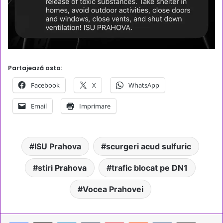
Partajează asta:
Facebook
X
WhatsApp
Email
Imprimare
ISU Prahova
scurgeri acud sulfuric
stiri Prahova
trafic blocat pe DN1
Vocea Prahovei
LinkedIn
Tumblr
Pinterest
Reddit
VKontakte
Share via Email