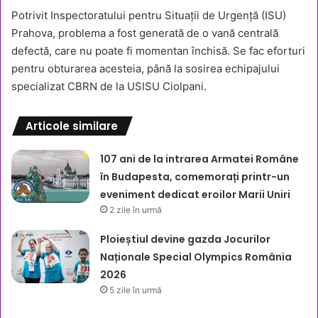
Potrivit Inspectoratului pentru Situații de Urgență (ISU)
Prahova, problema a fost generată de o vană centrală
defectă, care nu poate fi momentan închisă. Se fac eforturi
pentru obturarea acesteia, până la sosirea echipajului
specializat CBRN de la USISU Ciolpani.
Articole similare
107 ani de la intrarea Armatei Române
în Budapesta, comemorați printr-un
eveniment dedicat eroilor Marii Uniri
2 zile în urmă
Ploieștiul devine gazda Jocurilor
Naționale Special Olympics România
2026
5 zile în urmă