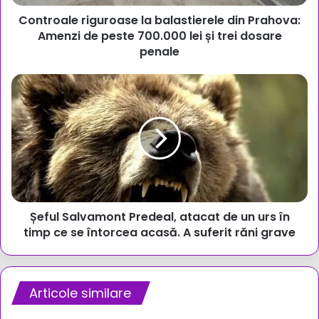
peste
Controale riguroase la balastierele din Prahova:
700.000
lei
Amenzi de peste 700.000 lei și trei dosare
și
penale
trei
dosare
Șeful
penale
Salvamont
Predeal,
atacat
de
un
urs
în
timp
Șeful Salvamont Predeal, atacat de un urs în
ce
se
timp ce se întorcea acasă. A suferit răni grave
întorcea
acasă.
A
suferit
Articole similare
răni