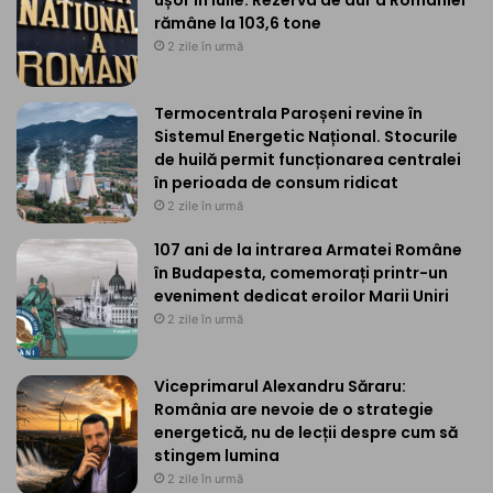
rămâne la 103,6 tone
2 zile în urmă
Termocentrala Paroșeni revine în
Sistemul Energetic Național. Stocurile
de huilă permit funcționarea centralei
în perioada de consum ridicat
2 zile în urmă
107 ani de la intrarea Armatei Române
în Budapesta, comemorați printr-un
eveniment dedicat eroilor Marii Uniri
2 zile în urmă
Viceprimarul Alexandru Săraru:
România are nevoie de o strategie
energetică, nu de lecții despre cum să
stingem lumina
2 zile în urmă