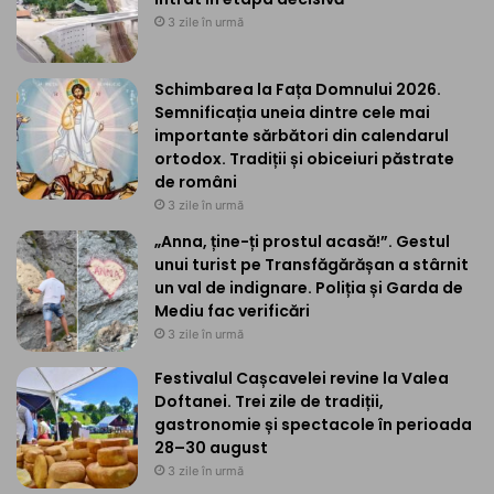
3 zile în urmă
Schimbarea la Fața Domnului 2026.
Semnificația uneia dintre cele mai
importante sărbători din calendarul
ortodox. Tradiții și obiceiuri păstrate
de români
3 zile în urmă
„Anna, ține-ți prostul acasă!”. Gestul
unui turist pe Transfăgărășan a stârnit
un val de indignare. Poliția și Garda de
Mediu fac verificări
3 zile în urmă
Festivalul Cașcavelei revine la Valea
Doftanei. Trei zile de tradiții,
gastronomie și spectacole în perioada
28–30 august
3 zile în urmă