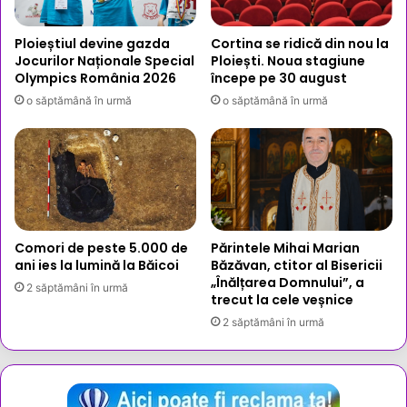
Ploieștiul devine gazda
Cortina se ridică din nou la
Jocurilor Naționale Special
Ploiești. Noua stagiune
Olympics România 2026
începe pe 30 august
o săptămână în urmă
o săptămână în urmă
Comori de peste 5.000 de
Părintele Mihai Marian
ani ies la lumină la Băicoi
Băzăvan, ctitor al Bisericii
„Înălțarea Domnului”, a
2 săptămâni în urmă
trecut la cele veșnice
2 săptămâni în urmă