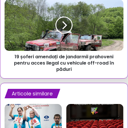
publică
19
șoferi
amendați
de
jandarmii
prahoveni
pentru
acces
ilegal
19 șoferi amendați de jandarmii prahoveni
cu
vehicule
pentru acces ilegal cu vehicule off-road în
off-
păduri
road
în
păduri
Articole similare