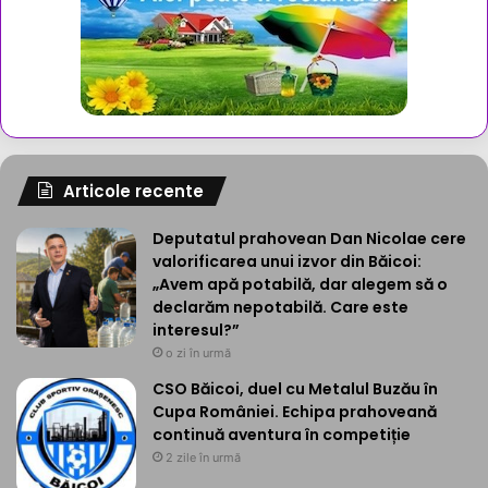
Articole recente
Deputatul prahovean Dan Nicolae cere
valorificarea unui izvor din Băicoi:
„Avem apă potabilă, dar alegem să o
declarăm nepotabilă. Care este
interesul?”
o zi în urmă
CSO Băicoi, duel cu Metalul Buzău în
Cupa României. Echipa prahoveană
continuă aventura în competiție
2 zile în urmă