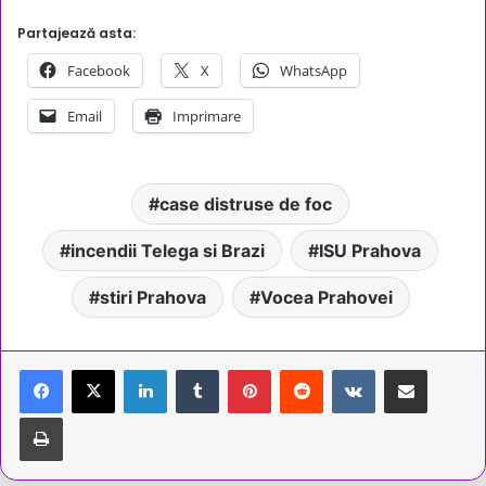
Partajează asta:
Facebook
X
WhatsApp
Email
Imprimare
case distruse de foc
incendii Telega si Brazi
ISU Prahova
stiri Prahova
Vocea Prahovei
LinkedIn
Tumblr
Pinterest
Reddit
VKontakte
Share via Email
Tipărește