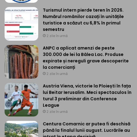
Turismul intern pierde teren în 2026.
Numărul românilor cazați în unitățile
turistice a scăzut cu 6,8% în primul
semestru
2 zile în urmă
ANPC a aplicat amenzi de peste
300.000 de lei la Bâlea Lac. Produse
expirate și nereguli grave descoperite
la comercianți
2 zile în urmă
Austria Viena, victorie la Ploiești în fața
lui Beitar Ierusalim. Meci spectaculos în
turul 3 preliminar din Conference
League
2 zile în urmă
Centura Comarnic ar putea fi deschisă
până la finalul lunii august. Lucrările au
intrat în etapa decisivă