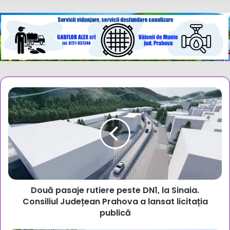
Două
pasaje
rutiere
peste
DN1,
la
Sinaia.
Consiliul
Județean
Două pasaje rutiere peste DN1, la Sinaia.
Prahova
a
Consiliul Județean Prahova a lansat licitația
lansat
publică
licitația