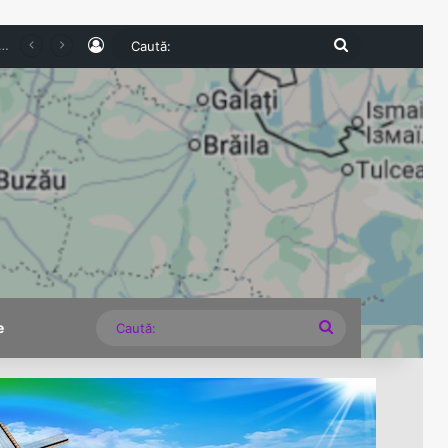
Log In
Caută:
românilor cazați în unitățile turistice a scăzut cu 6,8% în primul semestru
Caută:
e