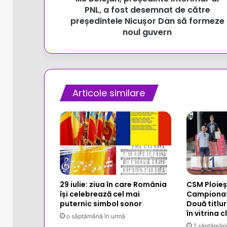
către
PNL, a fost desemnat de către
președintele
președintele Nicușor Dan să formeze
Nicușor
noul guvern
Dan
să
formeze
noul
guvern
Articole similare
29 iulie: ziua în care România
CSM Ploieșt
își celebrează cel mai
Campionat
puternic simbol sonor
Două titlu
în vitrina c
o săptămână în urmă
2 săptămâni