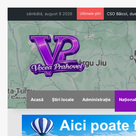
sâmbătă, august 8 2026
Ultimele știri
Acasă
Știri locale
Administrație
Naționa