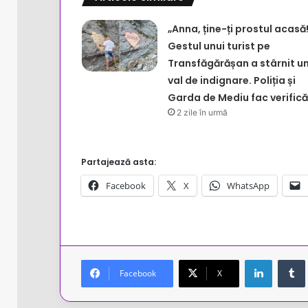
„Anna, ține-ți prostul acasă!
Gestul unui turist pe
Transfăgărășan a stârnit u
val de indignare. Poliția și
Garda de Mediu fac verifică
2 zile în urmă
Partajează asta:
Facebook
X
WhatsApp
LinkedIn
Facebook
X