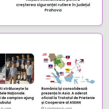
creșterea siguranței rutiere în județul
Prahova
i strălucește la
România își consolidează
ele Naționale.
prezența în Asia. A aderat
ri de campion ajung
oficial la Tratatul de Prietenie
lubului
și Cooperare al ASEAN
 în urmă
2 săptămâni în urmă