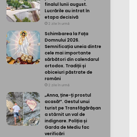
finalul lunii august.
Lucrările au intrat în
etapa decisivă
2 zile în urmă
Schimbarea la Fața
Domnului 2026.
Semnificația uneia dintre
cele mai importante
sărbători din calendarul
ortodox. Tradiții și
obiceiuri păstrate de
români
2 zile în urmă
„Anna, ține-ți prostul
acasă!”. Gestul unui
turist pe Transfăgărășan
a stârnit un val de
indignare. Poliția și
Garda de Mediu fac
verificări