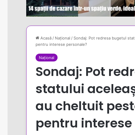
Acasă
/
Național
/
Sondaj: Pot redresa bugetul stat
pentru interese personale?
Național
Sondaj: Pot red
statului acelea
au cheltuit pes
pentru interese