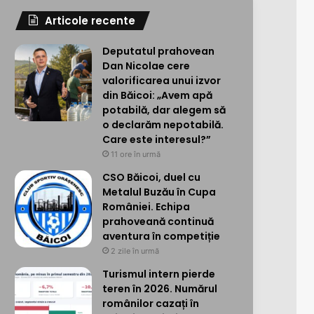
Articole recente
Deputatul prahovean
Dan Nicolae cere
valorificarea unui izvor
din Băicoi: „Avem apă
potabilă, dar alegem să
o declarăm nepotabilă.
Care este interesul?”
11 ore în urmă
CSO Băicoi, duel cu
Metalul Buzău în Cupa
României. Echipa
prahoveană continuă
aventura în competiție
2 zile în urmă
Turismul intern pierde
teren în 2026. Numărul
românilor cazați în