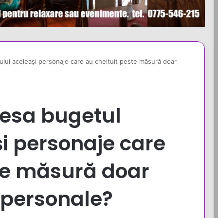
ului aceleași personaje care au cheltuit peste măsură doar
resa bugetul
și personaje care
te măsură doar
 personale?