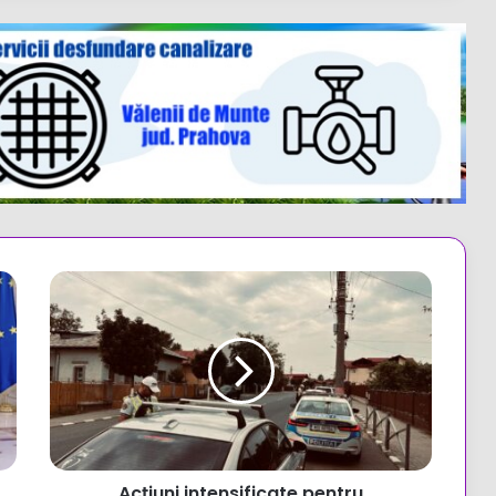
Acțiuni
intensificate
pentru
creșterea
siguranței
rutiere
în
județul
Prahova
Acțiuni intensificate pentru