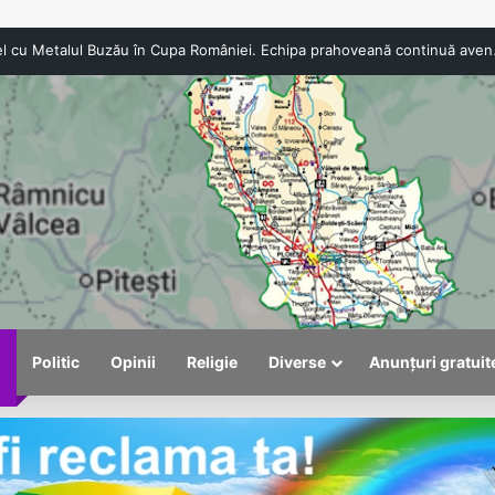
Turismul intern pierde teren în 2026. Numărul 
l
Politic
Opinii
Religie
Diverse
Anunțuri gratuit