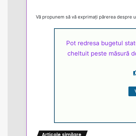
Vă propunem să vă exprimați părerea despre un
Pot redresa bugetul stat
cheltuit peste măsură d
Articole similare