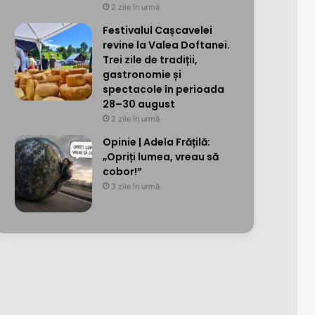
2 zile în urmă
Festivalul Cașcavelei
revine la Valea Doftanei.
Trei zile de tradiții,
gastronomie și
spectacole în perioada
28–30 august
2 zile în urmă
Opinie | Adela Frățilă:
„Opriți lumea, vreau să
cobor!”
3 zile în urmă