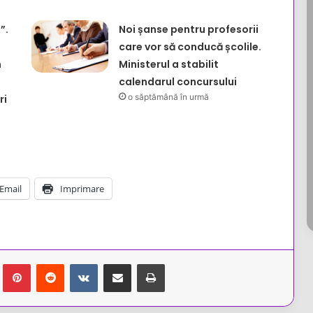
”.
Noi șanse pentru profesorii
care vor să conducă școlile.
n
Ministerul a stabilit
calendarul concursului
o săptămână în urmă
ri
Email
Imprimare
Tumblr
Pinterest
Reddit
VKontakte
Share via Email
Tipărește