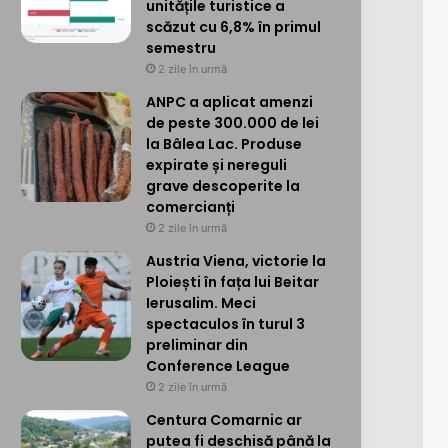
unitățile turistice a
scăzut cu 6,8% în primul
semestru
2 zile în urmă
ANPC a aplicat amenzi
de peste 300.000 de lei
la Bâlea Lac. Produse
expirate și nereguli
grave descoperite la
comercianți
2 zile în urmă
Austria Viena, victorie la
Ploiești în fața lui Beitar
Ierusalim. Meci
spectaculos în turul 3
preliminar din
Conference League
2 zile în urmă
Centura Comarnic ar
putea fi deschisă până la