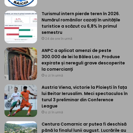
Turismul intern pierde teren în 2026.
Numărul românilor cazați în unitățile
turistice a scăzut cu 6,8% în primul
semestru
24 de ore în urmă
ANPC a aplicat amenzi de peste
300.000 de lei la Bâlea Lac. Produse
expirate și nereguli grave descoperite
la comercianți
o zi în urmă
Austria Viena, victorie la Ploiești în fața
lui Beitar Ierusalim. Meci spectaculos în
turul 3 preliminar din Conference
League
o zi în urmă
Centura Comarnic ar putea fi deschisă
până la finalul lunii august. Lucrările au