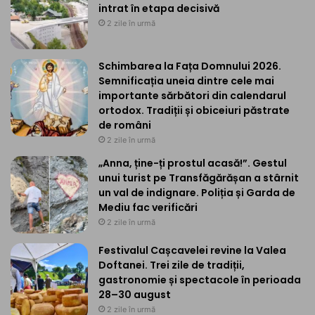
intrat în etapa decisivă
2 zile în urmă
Schimbarea la Fața Domnului 2026.
Semnificația uneia dintre cele mai
importante sărbători din calendarul
ortodox. Tradiții și obiceiuri păstrate
de români
2 zile în urmă
„Anna, ține-ți prostul acasă!”. Gestul
unui turist pe Transfăgărășan a stârnit
un val de indignare. Poliția și Garda de
Mediu fac verificări
2 zile în urmă
Festivalul Cașcavelei revine la Valea
Doftanei. Trei zile de tradiții,
gastronomie și spectacole în perioada
28–30 august
2 zile în urmă