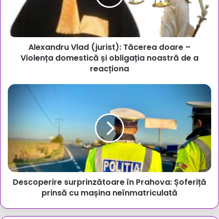
–
Violența
domestică
și
Alexandru Vlad (jurist): Tăcerea doare –
obligația
noastră
Violența domestică și obligația noastră de a
de
reacționa
a
reacționa
Descoperire
surprinzătoare
în
Prahova:
Șoferiță
prinsă
cu
mașina
neînmatriculată
Descoperire surprinzătoare în Prahova: Șoferiță
prinsă cu mașina neînmatriculată