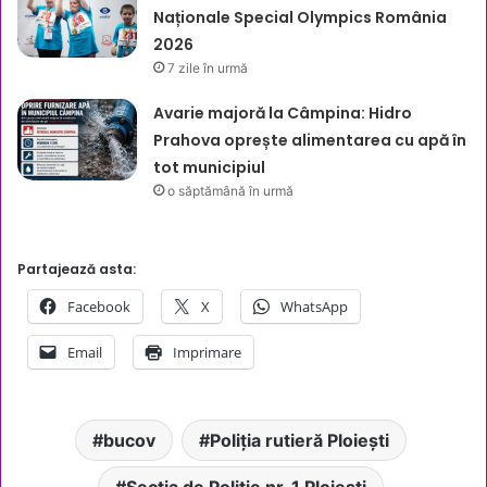
Naționale Special Olympics România
2026
7 zile în urmă
Avarie majoră la Câmpina: Hidro
Prahova oprește alimentarea cu apă în
tot municipiul
o săptămână în urmă
Partajează asta:
Facebook
X
WhatsApp
Email
Imprimare
bucov
Poliția rutieră Ploiești