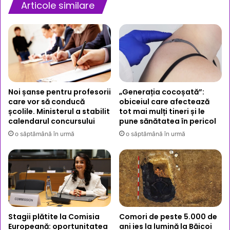
Articole similare
Noi șanse pentru profesorii
„Generația cocoșată”:
care vor să conducă
obiceiul care afectează
școlile. Ministerul a stabilit
tot mai mulți tineri și le
calendarul concursului
pune sănătatea în pericol
o săptămână în urmă
o săptămână în urmă
Stagii plătite la Comisia
Comori de peste 5.000 de
Europeană: oportunitatea
ani ies la lumină la Băicoi