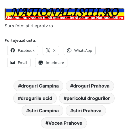
Surs foto: stirileprotv.ro
Partajează asta:
Facebook
X
WhatsApp
Email
Imprimare
droguri Campina
droguri Prahova
drogurile ucid
pericolul drogurilor
stiri Campina
stiri Prahova
Vocea Prahove