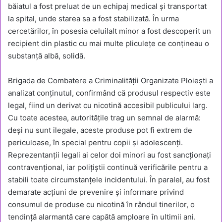
băiatul a fost preluat de un echipaj medical și transportat
la spital, unde starea sa a fost stabilizată. În urma
cercetărilor, în posesia celuilalt minor a fost descoperit un
recipient din plastic cu mai multe pliculețe ce conțineau o
substanță albă, solidă.
Brigada de Combatere a Criminalității Organizate Ploiești a
analizat conținutul, confirmând că produsul respectiv este
legal, fiind un derivat cu nicotină accesibil publicului larg.
Cu toate acestea, autoritățile trag un semnal de alarmă:
deși nu sunt ilegale, aceste produse pot fi extrem de
periculoase, în special pentru copii și adolescenți.
Reprezentanții legali ai celor doi minori au fost sancționați
contravențional, iar polițiștii continuă verificările pentru a
stabili toate circumstanțele incidentului. În paralel, au fost
demarate acțiuni de prevenire și informare privind
consumul de produse cu nicotină în rândul tinerilor, o
tendință alarmantă care capătă amploare în ultimii ani.