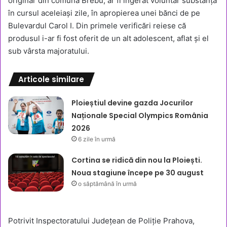
originar din comuna Brebu, ar fi ingerat voluntar substanța
în cursul aceleiași zile, în apropierea unei bănci de pe
Bulevardul Carol I. Din primele verificări reiese că
produsul i-ar fi fost oferit de un alt adolescent, aflat și el
sub vârsta majoratului.
Articole similare
Ploieștiul devine gazda Jocurilor
Naționale Special Olympics România
2026
6 zile în urmă
Cortina se ridică din nou la Ploiești.
Noua stagiune începe pe 30 august
o săptămână în urmă
Potrivit Inspectoratului Județean de Poliție Prahova,