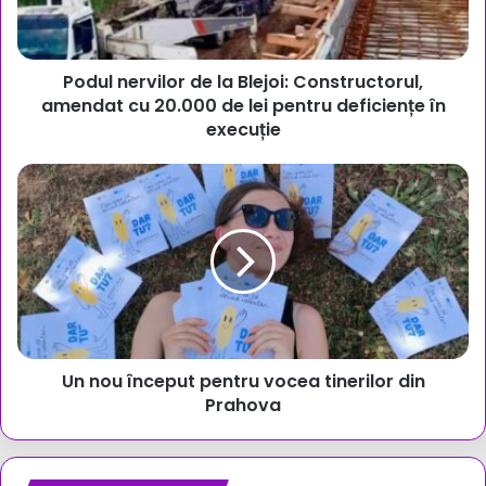
amendat
cu
20.000
Podul nervilor de la Blejoi: Constructorul,
de
lei
amendat cu 20.000 de lei pentru deficiențe în
pentru
execuție
deficiențe
în
Un
execuție
nou
început
pentru
vocea
tinerilor
din
Prahova
Un nou început pentru vocea tinerilor din
Prahova