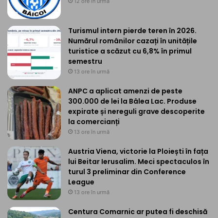
12 ore în urmă
Turismul intern pierde teren în 2026.
Numărul românilor cazați în unitățile
turistice a scăzut cu 6,8% în primul
semestru
13 ore în urmă
ANPC a aplicat amenzi de peste
300.000 de lei la Bâlea Lac. Produse
expirate și nereguli grave descoperite
la comercianți
13 ore în urmă
Austria Viena, victorie la Ploiești în fața
lui Beitar Ierusalim. Meci spectaculos în
turul 3 preliminar din Conference
League
13 ore în urmă
Centura Comarnic ar putea fi deschisă