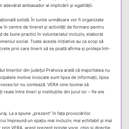
 adevărat ambasador al implicării și egalității.
onală solidă. În lunile următoare vor fi organizate
e în centre de tineret și activități de formare pentru
 de bune practici în voluntariatul incluziv, elaborat
domeniul social. Toate aceste inițiative au ca scop să
ete prin care tinerii să se poată afirma și proteja într-
 tinerilor din județul Prahova arată că majoritatea nu
incipalele motive invocate sunt lipsa de informații, lipsa
ă vocea lor nu contează. VERA vine tocmai să
le între tineri și instituțiile din jurul lor – fie ele
raj. La a spune „prezent” în fața provocărilor
trui împreună un spațiu mai incluziv, mai echitabil și mai
Iar prin VERA, acest prezent prinde voce, chip și direcție.