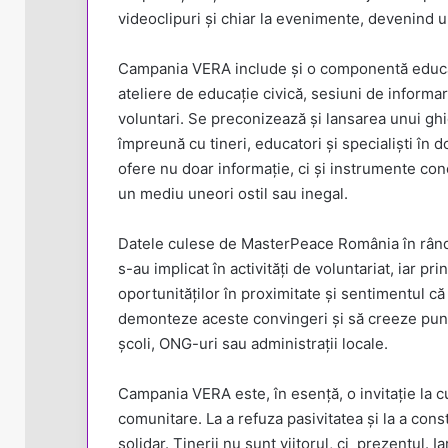
videoclipuri și chiar la evenimente, devenind un
Campania VERA include și o componentă educați
ateliere de educație civică, sesiuni de informar
voluntari. Se preconizează și lansarea unui ghid
împreună cu tineri, educatori și specialiști în 
ofere nu doar informație, ci și instrumente concr
un mediu uneori ostil sau inegal.
Datele culese de MasterPeace România în rândul
s-au implicat în activități de voluntariat, iar pr
oportunităților în proximitate și sentimentul c
demonteze aceste convingeri și să creeze punți rea
școli, ONG-uri sau administrații locale.
Campania VERA este, în esență, o invitație la cu
comunitare. La a refuza pasivitatea și la a cons
solidar. Tinerii nu sunt viitorul, ci prezentul. 