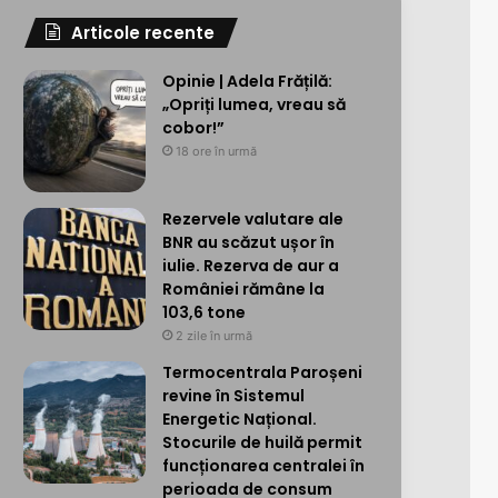
Articole recente
Opinie | Adela Frățilă:
„Opriți lumea, vreau să
cobor!”
18 ore în urmă
Rezervele valutare ale
BNR au scăzut ușor în
iulie. Rezerva de aur a
României rămâne la
103,6 tone
2 zile în urmă
Termocentrala Paroșeni
revine în Sistemul
Energetic Național.
Stocurile de huilă permit
funcționarea centralei în
perioada de consum