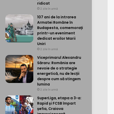
ridicat
2 zile în urmă
107 ani de la intrarea
Armatei Române în
Budapesta, comemorați
printr-un eveniment
dedicat eroilor Marii
Uniri
2 zile în urmă
Viceprimarul Alexandru
Săraru: România are
nevoie de o strategie
energetică, nu de lecții
despre cum să stingem
lumina
2 zile în urmă
SuperLiga, etapa a 3-a:
Rapid și FCSB împart
șefia, Craiova