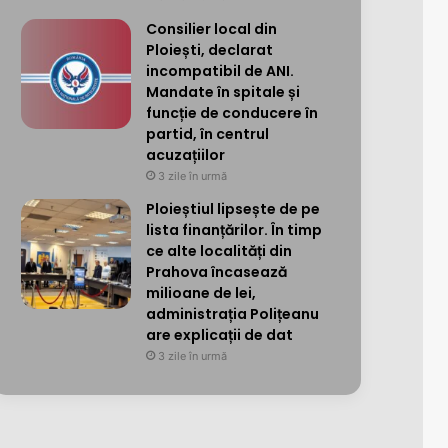
Consilier local din
Ploiești, declarat
incompatibil de ANI.
Mandate în spitale și
funcție de conducere în
partid, în centrul
acuzațiilor
3 zile în urmă
Ploieștiul lipsește de pe
lista finanțărilor. În timp
ce alte localități din
Prahova încasează
milioane de lei,
administrația Polițeanu
are explicații de dat
3 zile în urmă