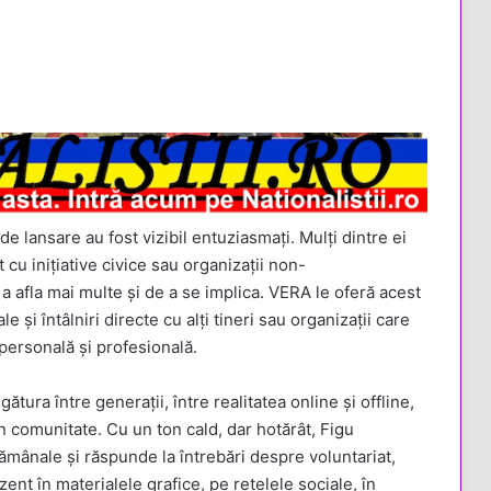
e de lansare au fost vizibil entuziasmați. Mulți dintre ei
u inițiative civice sau organizații non-
 afla mai multe și de a se implica. VERA le oferă acest
 și întâlniri directe cu alți tineri sau organizații care
personală și profesională.
ătura între generații, între realitatea online și offline,
în comunitate. Cu un ton cald, dar hotărât, Figu
ămânale și răspunde la întrebări despre voluntariat,
zent în materialele grafice, pe rețelele sociale, în