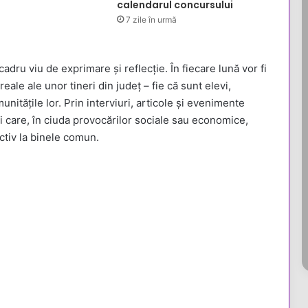
calendarul concursului
7 zile în urmă
adru viu de exprimare și reflecție. În fiecare lună vor fi
ale ale unor tineri din județ – fie că sunt elevi,
munitățile lor. Prin interviuri, articole și evenimente
i care, în ciuda provocărilor sociale sau economice,
ctiv la binele comun.