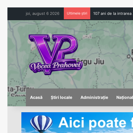
joi, august 6 2026
Ultimele știri
Acasă
Știri locale
Administrație
Naționa