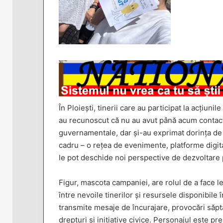
În Ploiești, tinerii care au participat la acțiunil
au recunoscut că nu au avut până acum contact c
guvernamentale, dar și-au exprimat dorința de a
cadru – o rețea de evenimente, platforme digitale
le pot deschide noi perspective de dezvoltare 
Figur, mascota campaniei, are rolul de a face leg
între nevoile tinerilor și resursele disponibile 
transmite mesaje de încurajare, provocări săpt
drepturi și inițiative civice. Personajul este pre