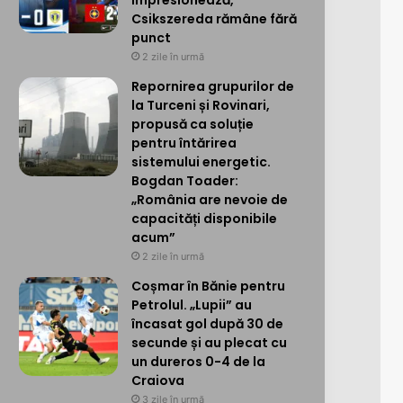
impresionează,
Csikszereda rămâne fără
punct
2 zile în urmă
Repornirea grupurilor de
la Turceni și Rovinari,
propusă ca soluție
pentru întărirea
sistemului energetic.
Bogdan Toader:
„România are nevoie de
capacități disponibile
acum”
2 zile în urmă
Coșmar în Bănie pentru
Petrolul. „Lupii” au
încasat gol după 30 de
secunde și au plecat cu
un dureros 0-4 de la
Craiova
3 zile în urmă