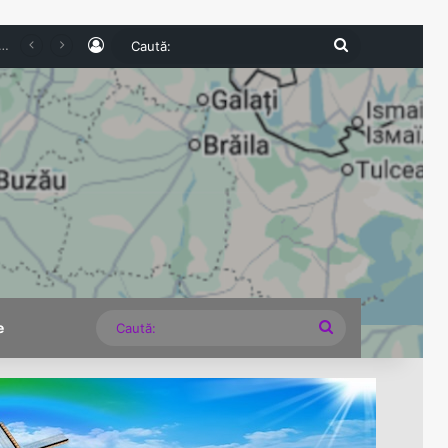
Log In
Caută:
 nevoie de o strategie energetică, nu de lecții despre cum să stingem lumina
Caută:
e