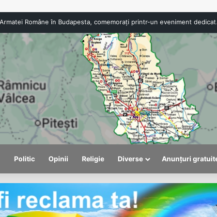
Viceprimarul Alexandru Săraru: România are
l
Politic
Opinii
Religie
Diverse
Anunțuri gratuit