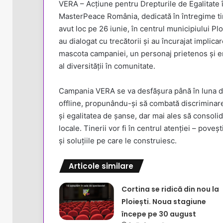
VERA – Acțiune pentru Drepturile de Egalitate 
MasterPeace România, dedicată în întregime tin
avut loc pe 26 iunie, în centrul municipiului Pl
au dialogat cu trecătorii și au încurajat implicare
mascota campaniei, un personaj prietenos și em
al diversității în comunitate.
Campania VERA se va desfășura până în luna dec
offline, propunându-și să combată discriminare
și egalitatea de șanse, dar mai ales să consoli
locale. Tinerii vor fi în centrul atenției – poveșt
și soluțiile pe care le construiesc.
Articole similare
Cortina se ridică din nou la
Ploiești. Noua stagiune
începe pe 30 august