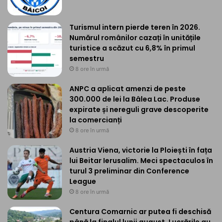
Turismul intern pierde teren în 2026.
Numărul românilor cazați în unitățile
turistice a scăzut cu 6,8% în primul
semestru
8 ore în urmă
ANPC a aplicat amenzi de peste
300.000 de lei la Bâlea Lac. Produse
expirate și nereguli grave descoperite
la comercianți
8 ore în urmă
Austria Viena, victorie la Ploiești în fața
lui Beitar Ierusalim. Meci spectaculos în
turul 3 preliminar din Conference
League
8 ore în urmă
Centura Comarnic ar putea fi deschisă
până la finalul lunii august. Lucrările au