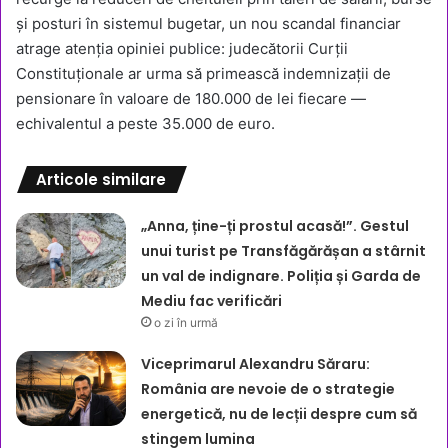
și posturi în sistemul bugetar, un nou scandal financiar
atrage atenția opiniei publice: judecătorii Curții
Constituționale ar urma să primească indemnizații de
pensionare în valoare de 180.000 de lei fiecare —
echivalentul a peste 35.000 de euro.
Articole similare
„Anna, ține-ți prostul acasă!”. Gestul
unui turist pe Transfăgărășan a stârnit
un val de indignare. Poliția și Garda de
Mediu fac verificări
o zi în urmă
Viceprimarul Alexandru Săraru:
România are nevoie de o strategie
energetică, nu de lecții despre cum să
stingem lumina