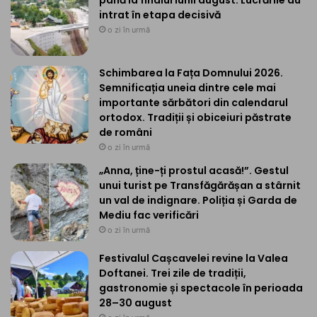
intrat în etapa decisivă
o zi în urmă
Schimbarea la Fața Domnului 2026.
Semnificația uneia dintre cele mai
importante sărbători din calendarul
ortodox. Tradiții și obiceiuri păstrate
de români
o zi în urmă
„Anna, ține-ți prostul acasă!”. Gestul
unui turist pe Transfăgărășan a stârnit
un val de indignare. Poliția și Garda de
Mediu fac verificări
o zi în urmă
Festivalul Cașcavelei revine la Valea
Doftanei. Trei zile de tradiții,
gastronomie și spectacole în perioada
28–30 august