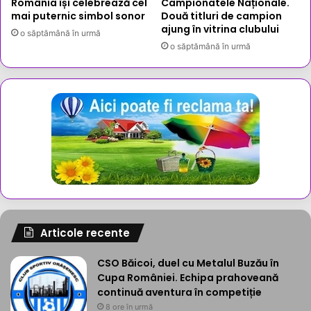
România își celebrează cel
Campionatele Naționale.
mai puternic simbol sonor
Două titluri de campion
ajung în vitrina clubului
o săptămână în urmă
o săptămână în urmă
Articole recente
CSO Băicoi, duel cu Metalul Buzău în
Cupa României. Echipa prahoveană
continuă aventura în competiție
8 ore în urmă