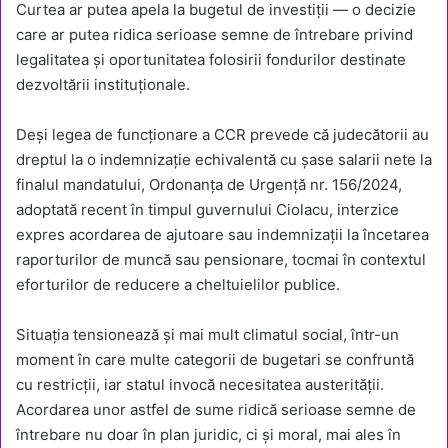
Curtea ar putea apela la bugetul de investiții — o decizie
care ar putea ridica serioase semne de întrebare privind
legalitatea și oportunitatea folosirii fondurilor destinate
dezvoltării instituționale.
Deși legea de funcționare a CCR prevede că judecătorii au
dreptul la o indemnizație echivalentă cu șase salarii nete la
finalul mandatului, Ordonanța de Urgență nr. 156/2024,
adoptată recent în timpul guvernului Ciolacu, interzice
expres acordarea de ajutoare sau indemnizații la încetarea
raporturilor de muncă sau pensionare, tocmai în contextul
eforturilor de reducere a cheltuielilor publice.
Situația tensionează și mai mult climatul social, într-un
moment în care multe categorii de bugetari se confruntă
cu restricții, iar statul invocă necesitatea austerității.
Acordarea unor astfel de sume ridică serioase semne de
întrebare nu doar în plan juridic, ci și moral, mai ales în