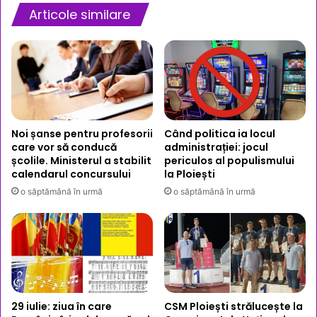
Articole similare
Noi șanse pentru profesorii
Când politica ia locul
care vor să conducă
administrației: jocul
școlile. Ministerul a stabilit
periculos al populismului
calendarul concursului
la Ploiești
o săptămână în urmă
o săptămână în urmă
29 iulie: ziua în care
CSM Ploiești strălucește la