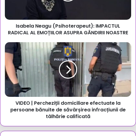
EMOȚIILOR
ASUPRA
GÂNDIRII
Isabela Neagu (Psihoterapeut): IMPACTUL
NOASTRE
RADICAL AL EMOȚIILOR ASUPRA GÂNDIRII NOASTRE
VIDEO
|
Percheziții
domiciliare
efectuate
la
persoane
bănuite
de
VIDEO | Percheziții domiciliare efectuate la
săvârșirea
infracțiunii
persoane bănuite de săvârșirea infracțiunii de
de
tâlhărie calificată
tâlhărie
calificată