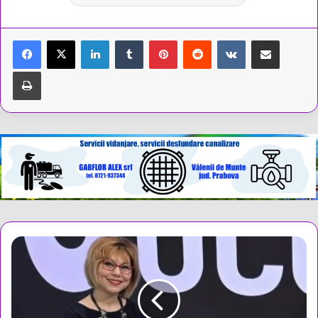
LinkedIn
Tumblr
Pinterest
Reddit
VKontakte
Share via Email
Tipărește
Isabela
Neagu
(Psihoterapeut):
IMPACTUL
RADICAL
AL