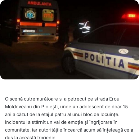
O scenă cutremurătoare s-a petrecut pe strada Erou
Moldoveanu din Ploiești, unde un adolescent de doar 15
ani a căzut de la etajul patru al unui bloc de locuințe.
Incidentul a stârnit un val de emoție și îngrijorare în
comunitate, iar autoritățile încearcă acum să înțeleagă ce a
dus la această tragedie.