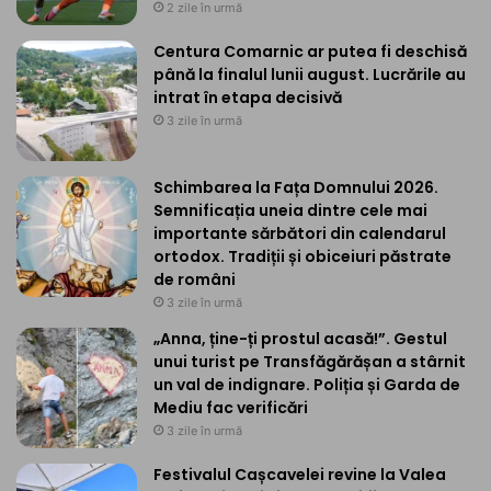
2 zile în urmă
Centura Comarnic ar putea fi deschisă
până la finalul lunii august. Lucrările au
intrat în etapa decisivă
3 zile în urmă
Schimbarea la Fața Domnului 2026.
Semnificația uneia dintre cele mai
importante sărbători din calendarul
ortodox. Tradiții și obiceiuri păstrate
de români
3 zile în urmă
„Anna, ține-ți prostul acasă!”. Gestul
unui turist pe Transfăgărășan a stârnit
un val de indignare. Poliția și Garda de
Mediu fac verificări
3 zile în urmă
Festivalul Cașcavelei revine la Valea