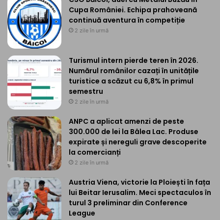
Cupa României. Echipa prahoveană
continuă aventura în competiție
2 zile în urmă
Turismul intern pierde teren în 2026.
Numărul românilor cazați în unitățile
turistice a scăzut cu 6,8% în primul
semestru
2 zile în urmă
ANPC a aplicat amenzi de peste
300.000 de lei la Bâlea Lac. Produse
expirate și nereguli grave descoperite
la comercianți
2 zile în urmă
Austria Viena, victorie la Ploiești în fața
lui Beitar Ierusalim. Meci spectaculos în
turul 3 preliminar din Conference
League