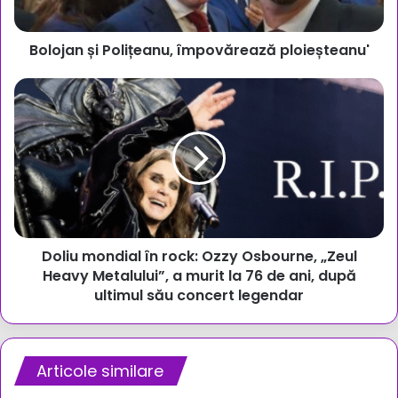
Bolojan și Polițeanu, împovărează ploieșteanu'
Doliu
mondial
în
rock:
Ozzy
Osbourne,
„Zeul
Heavy
Metalului”,
Doliu mondial în rock: Ozzy Osbourne, „Zeul
a
murit
Heavy Metalului”, a murit la 76 de ani, după
la
ultimul său concert legendar
76
de
ani,
după
Articole similare
ultimul