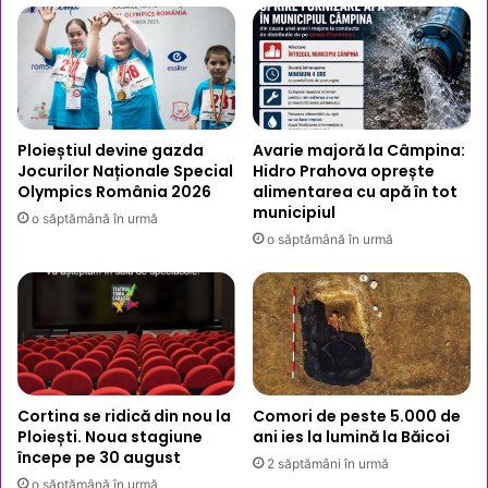
său
concert
legendar
Ploieștiul devine gazda
Avarie majoră la Câmpina:
Jocurilor Naționale Special
Hidro Prahova oprește
Olympics România 2026
alimentarea cu apă în tot
municipiul
o săptămână în urmă
o săptămână în urmă
Cortina se ridică din nou la
Comori de peste 5.000 de
Ploiești. Noua stagiune
ani ies la lumină la Băicoi
începe pe 30 august
2 săptămâni în urmă
o săptămână în urmă