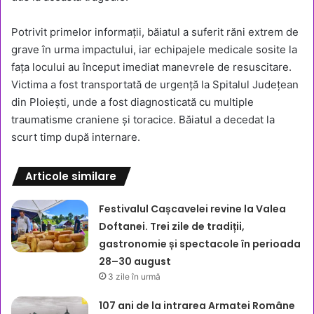
Potrivit primelor informații, băiatul a suferit răni extrem de
grave în urma impactului, iar echipajele medicale sosite la
fața locului au început imediat manevrele de resuscitare.
Victima a fost transportată de urgență la Spitalul Județean
din Ploiești, unde a fost diagnosticată cu multiple
traumatisme craniene și toracice. Băiatul a decedat la
scurt timp după internare.
Articole similare
Festivalul Cașcavelei revine la Valea
Doftanei. Trei zile de tradiții,
gastronomie și spectacole în perioada
28–30 august
3 zile în urmă
107 ani de la intrarea Armatei Române