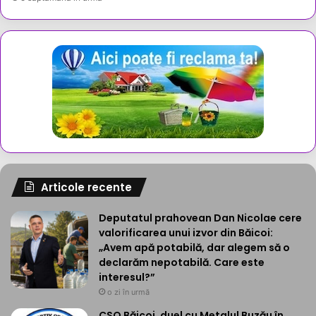
Articole recente
Deputatul prahovean Dan Nicolae cere
valorificarea unui izvor din Băicoi:
„Avem apă potabilă, dar alegem să o
declarăm nepotabilă. Care este
interesul?”
o zi în urmă
CSO Băicoi, duel cu Metalul Buzău în