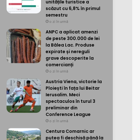
unitățile turistice a
scăzut cu 6,8% în primul
semestru
o zi în urmă
ANPC a aplicat amenzi
de peste 300.000 de lei
la Bâlea Lac. Produse
expirate și nereguli
grave descoperite la
comercianți
o zi în urmă
Austria Viena, victorie la
Ploiești în fața lui Beitar
Ierusalim. Meci
spectaculos în turul 3
preliminar din
Conference League
o zi în urmă
Centura Comarnic ar
putea fi deschisă până la