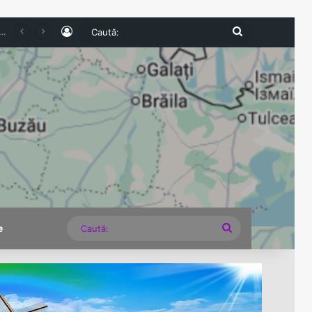
Log In
Caută:
026. Numărul românilor cazați în unitățile turistice a scăzut cu 6,8% în primul semestru
Caută:
e