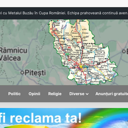
Turismul intern pierde teren în 2
l
Politic
Opinii
Religie
Diverse
Anunțuri gratuit