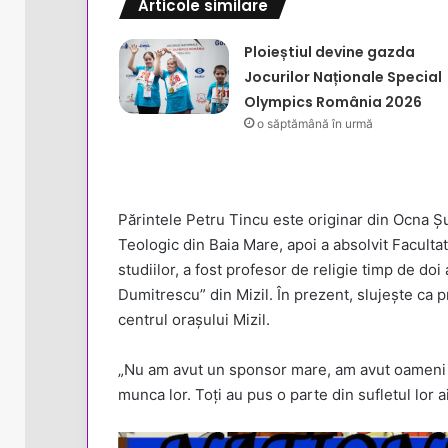
Articole similare
Ploieștiul devine gazda
Jocurilor Naționale Special
Olympics România 2026
o săptămână în urmă
Părintele Petru Tincu este originar din Ocna Ș
Teologic din Baia Mare, apoi a absolvit Facult
studiilor, a fost profesor de religie timp de doi 
Dumitrescu” din Mizil. În prezent, slujește ca p
centrul orașului Mizil.
„Nu am avut un sponsor mare, am avut oameni simp
munca lor. Toți au pus o parte din sufletul lor a