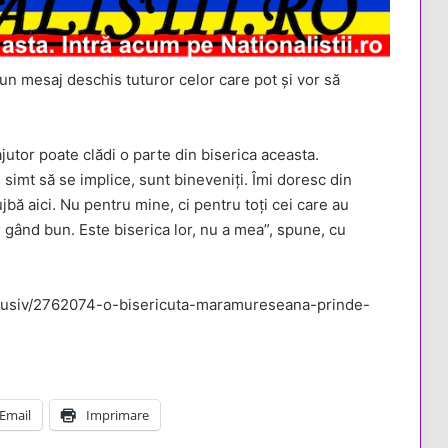
un mesaj deschis tuturor celor care pot și vor să
ajutor poate clădi o parte din biserica aceasta.
imt să se implice, sunt bineveniți. Îmi doresc din
bă aici. Nu pentru mine, ci pentru toți cei care au
n gând bun. Este biserica lor, nu a mea”, spune, cu
xclusiv/2762074-o-bisericuta-maramureseana-prinde-
Email
Imprimare