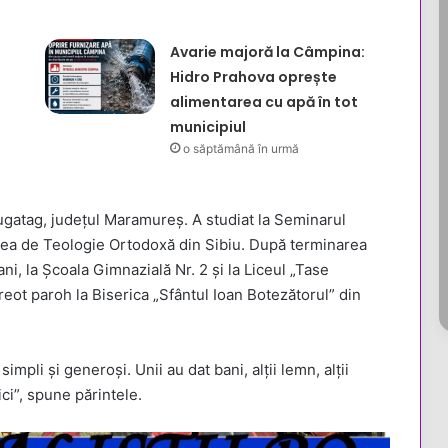
Avarie majoră la Câmpina:
Hidro Prahova oprește
alimentarea cu apă în tot
municipiul
o săptămână în urmă
ugatag, județul Maramureș. A studiat la Seminarul
atea de Teologie Ortodoxă din Sibiu. După terminarea
ani, la Școala Gimnazială Nr. 2 și la Liceul „Tase
reot paroh la Biserica „Sfântul Ioan Botezătorul” din
li și generoși. Unii au dat bani, alții lemn, alții
ici”, spune părintele.