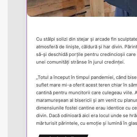
Cu stâlpi solizi din stejar și arcade fin sculpta
atmosferă de liniște, căldură și har divin. Pări
să-și deschidă porțile pentru credincioșii care v
unei comunități strânse în jurul credinței.
„Totul a început în timpul pandemiei, când bise
suflet mare mi-a oferit acest teren chiar în sâm
cantină pentru muncitorii care culegeau viile.
maramureșean al bisericii și am venit cu planur
dimensiunile fostei cantine erau identice cu cel
divin. Dacă odinioară aici era locul unde se hr
mărturisit părintele, cu emoție și lumină în glas