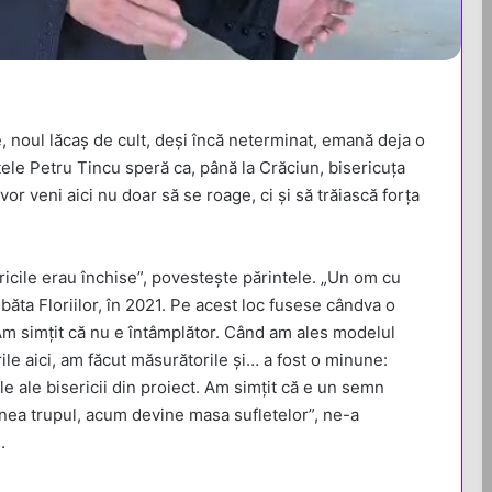
te, noul lăcaș de cult, deși încă neterminat, emană deja o
ntele Petru Tincu speră ca, până la Crăciun, bisericuța
or veni aici nu doar să se roage, ci și să trăiască forța
ricile erau închise”, povestește părintele. „Un om cu
băta Floriilor, în 2021. Pe acest loc fusese cândva o
 Am simțit că nu e întâmplător. Când am ales modelul
ile aici, am făcut măsurătorile și… a fost o minune:
e ale bisericii din proiect. Am simțit că e un semn
ănea trupul, acum devine masa sufletelor”, ne-a
.