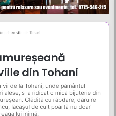
 printre viile din Tohani
ramureșeană
viile din Tohani
u vii de la Tohani, unde pământul
alese, s-a ridicat o mică bijuterie din
mureșean. Clădită cu răbdare, dăruire
ncu, lăcașul de cult poartă nu doar
eaga lui inimă.