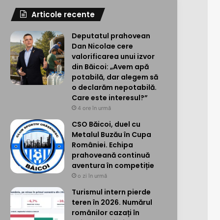
Articole recente
Deputatul prahovean
Dan Nicolae cere
valorificarea unui izvor
din Băicoi: „Avem apă
potabilă, dar alegem să
o declarăm nepotabilă.
Care este interesul?”
4 ore în urmă
CSO Băicoi, duel cu
Metalul Buzău în Cupa
României. Echipa
prahoveană continuă
aventura în competiție
o zi în urmă
Turismul intern pierde
teren în 2026. Numărul
românilor cazați în