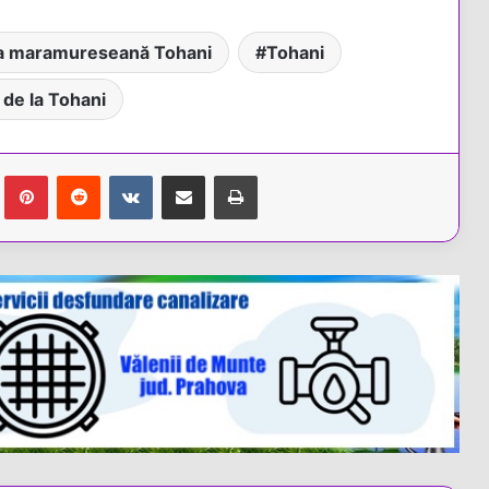
ca maramureseană Tohani
Tohani
e de la Tohani
Tumblr
Pinterest
Reddit
VKontakte
Share via Email
Tipărește