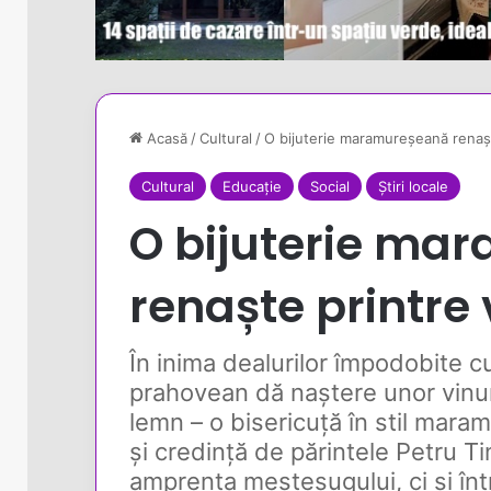
Acasă
/
Cultural
/
O bijuterie maramureșeană renaște
Cultural
Educație
Social
Știri locale
O bijuterie ma
renaște printre 
În inima dealurilor împodobite c
prahovean dă naștere unor vinuri 
lemn – o bisericuță în stil mara
și credință de părintele Petru Ti
amprenta meșteșugului, ci și într