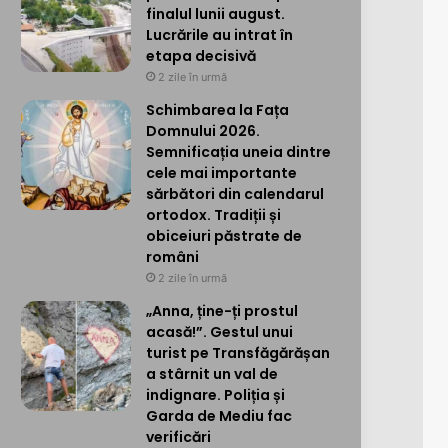
finalul lunii august.
Lucrările au intrat în
etapa decisivă
2 zile în urmă
Schimbarea la Fața
Domnului 2026.
Semnificația uneia dintre
cele mai importante
sărbători din calendarul
ortodox. Tradiții și
obiceiuri păstrate de
români
2 zile în urmă
„Anna, ține-ți prostul
acasă!”. Gestul unui
turist pe Transfăgărășan
a stârnit un val de
indignare. Poliția și
Garda de Mediu fac
verificări