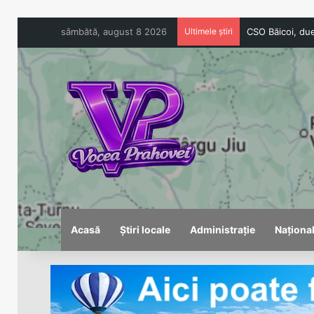
sâmbătă, august 8 2026
Ultimele știri
Acasă
Știri locale
Administrație
Naționa