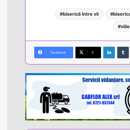
biserică între vii
biseri
viil
LinkedIn
Facebook
X