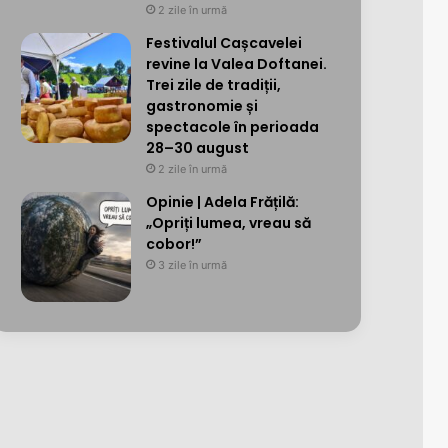
2 zile în urmă
Festivalul Cașcavelei
revine la Valea Doftanei.
Trei zile de tradiții,
gastronomie și
spectacole în perioada
28–30 august
2 zile în urmă
Opinie | Adela Frățilă:
„Opriți lumea, vreau să
cobor!”
3 zile în urmă