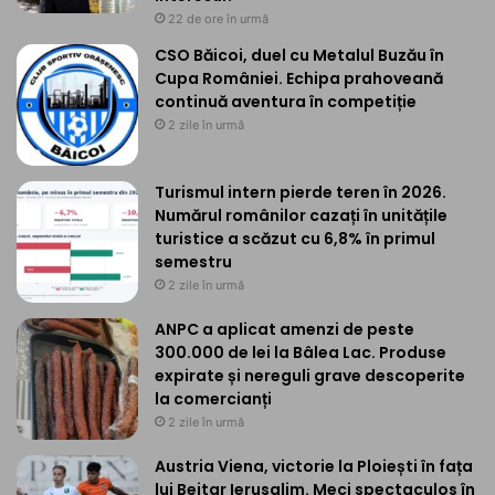
22 de ore în urmă
CSO Băicoi, duel cu Metalul Buzău în
Cupa României. Echipa prahoveană
continuă aventura în competiție
2 zile în urmă
Turismul intern pierde teren în 2026.
Numărul românilor cazați în unitățile
turistice a scăzut cu 6,8% în primul
semestru
2 zile în urmă
ANPC a aplicat amenzi de peste
300.000 de lei la Bâlea Lac. Produse
expirate și nereguli grave descoperite
la comercianți
2 zile în urmă
Austria Viena, victorie la Ploiești în fața
lui Beitar Ierusalim. Meci spectaculos în