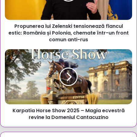
România
și
Polonia,
Propunerea lui Zelenski tensionează flancul
chemate
într-
estic: România și Polonia, chemate într-un front
un
comun anti-rus
front
comun
Karpatia
anti-
Horse
rus
Show
2025
–
Magia
ecvestră
revine
la
Karpatia Horse Show 2025 – Magia ecvestră
Domeniul
Cantacuzino
revine la Domeniul Cantacuzino