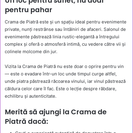
Un loc pentru suflet, nu doar
pentru pahar
Crama de Piatră este și un spațiu ideal pentru evenimente
private, nunți restrânse sau întâlniri de afaceri. Salonul de
evenimente păstrează linia rustic-elegantă a întregului
complex și oferă o atmosferă intimă, cu vedere către vii și
colinele molcome din jur.
Vizita la Crama de Piatră nu este doar o oprire pentru vin
— este o evadare într-un loc unde timpul curge altfel,
unde piatra păstrează răcoarea vinului, iar vinul păstrează
căldura celor care îl fac. Este o lecție despre răbdare,
echilibru și autenticitate.
Merită să ajungi la Crama de
Piatră dacă: