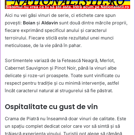
Aici nu vei găsi vinuri de serie, ci etichete care spun
povești:
Boian
și
Aldavin
sunt două dintre mărcile proprii,
fiecare exprimând specificul anului și caracterul
terroirului. Fiecare sticlă este rezultatul unei munci
meticuloase, de la vie până în pahar.
Sortimentele variază de la Fetească Neagră, Merlot,
Cabernet Sauvignon și Pinot Noir, până la vinuri albe
delicate și roze-uri proaspete. Toate sunt vinificate cu
respect pentru tradiție și cu minimă intervenție, astfel
încât caracterul natural al strugurelui să fie păstrat.
Ospitalitate cu gust de vin
Crama de Piatră nu înseamnă doar vinuri de calitate. Este
un spațiu complet dedicat celor care vor să simtă și să
trăiască experiența vinului. Turiștii pot alege să rămână