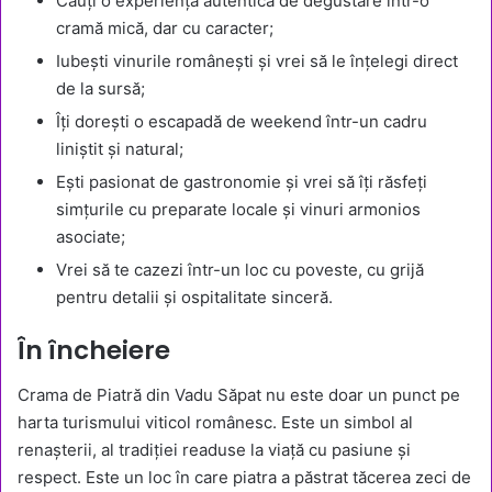
Cauți o experiență autentică de degustare într-o
cramă mică, dar cu caracter;
Iubești vinurile românești și vrei să le înțelegi direct
de la sursă;
Îți dorești o escapadă de weekend într-un cadru
liniștit și natural;
Ești pasionat de gastronomie și vrei să îți răsfeți
simțurile cu preparate locale și vinuri armonios
asociate;
Vrei să te cazezi într-un loc cu poveste, cu grijă
pentru detalii și ospitalitate sinceră.
În încheiere
Crama de Piatră din Vadu Săpat nu este doar un punct pe
harta turismului viticol românesc. Este un simbol al
renașterii, al tradiției readuse la viață cu pasiune și
respect. Este un loc în care piatra a păstrat tăcerea zeci de