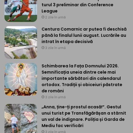
turul 3 preliminar din Conference
League
2 zile în urmă
Centura Comarnic ar putea fi deschisă
până la finalul lunii august. Lucrările au
intrat în etapa decisivă
3 zile în urmă
Schimbarea la Fața Domnului 2026.
Semnificația uneia dintre cele mai
importante sărbători din calendarul
ortodox. Tradiții și obiceiuri păstrate
de români
3 zile în urmă
„Anna, ține-ți prostul acasă!”. Gestul
unui turist pe Transfăgărășan a stârnit
un val de indignare. Poliția și Garda de
Mediu fac verificări
3 zile în urmă