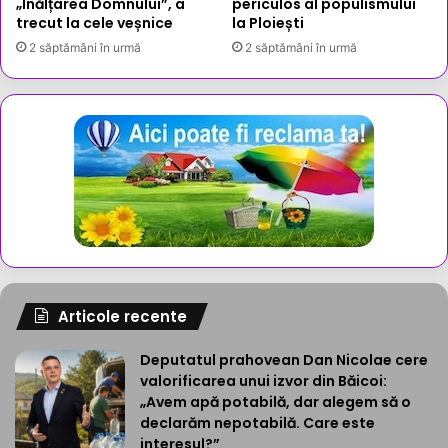
„Înălțarea Domnului”, a
periculos al populismului
trecut la cele veșnice
la Ploiești
2 săptămâni în urmă
2 săptămâni în urmă
Articole recente
Deputatul prahovean Dan Nicolae cere
valorificarea unui izvor din Băicoi:
„Avem apă potabilă, dar alegem să o
declarăm nepotabilă. Care este
interesul?”