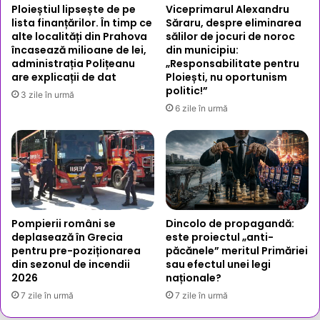
Ploieștiul lipsește de pe
Viceprimarul Alexandru
lista finanțărilor. În timp ce
Săraru, despre eliminarea
alte localități din Prahova
sălilor de jocuri de noroc
încasează milioane de lei,
din municipiu:
administrația Polițeanu
„Responsabilitate pentru
are explicații de dat
Ploiești, nu oportunism
politic!”
3 zile în urmă
6 zile în urmă
Pompierii români se
Dincolo de propagandă:
deplasează în Grecia
este proiectul „anti-
pentru pre-poziționarea
păcănele” meritul Primăriei
din sezonul de incendii
sau efectul unei legi
2026
naționale?
7 zile în urmă
7 zile în urmă