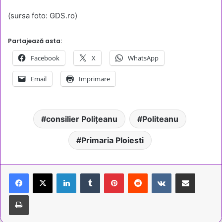
(sursa foto: GDS.ro)
Partajează asta:
Facebook
X
WhatsApp
Email
Imprimare
consilier Polițeanu
Politeanu
Primaria Ploiesti
LinkedIn
Tumblr
Pinterest
Reddit
VKontakte
Share via Email
Tipărește