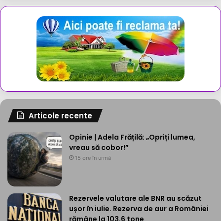
Articole recente
Opinie | Adela Frățilă: „Opriți lumea,
vreau să cobor!”
15 ore în urmă
Rezervele valutare ale BNR au scăzut
ușor în iulie. Rezerva de aur a României
rămâne la 103,6 tone