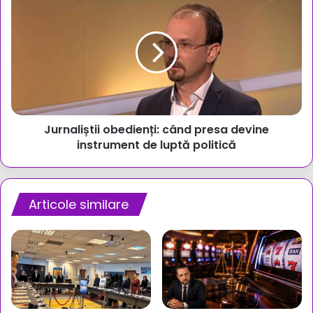
obedienți:
când
presa
devine
instrument
de
luptă
politică
Jurnaliștii obedienți: când presa devine
instrument de luptă politică
Articole similare