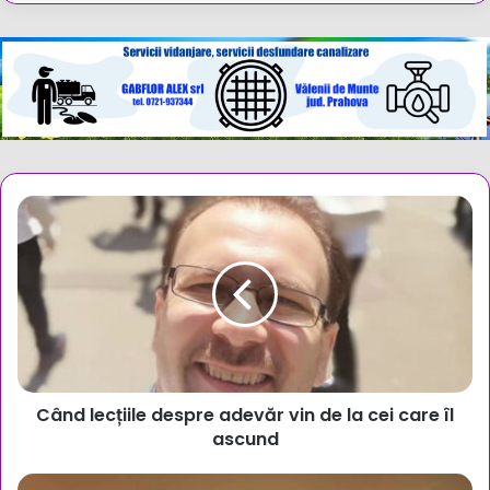
Când
lecțiile
despre
adevăr
vin
de
la
cei
care
Când lecțiile despre adevăr vin de la cei care îl
îl
ascund
ascund
Jurnaliștii