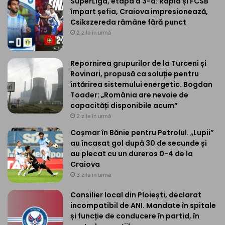
SuperLiga, etapa a 3-a: Rapid și FCSB
împart șefia, Craiova impresionează,
Csikszereda rămâne fără punct
2 zile în urmă
Repornirea grupurilor de la Turceni și
Rovinari, propusă ca soluție pentru
întărirea sistemului energetic. Bogdan
Toader: „România are nevoie de
capacități disponibile acum”
2 zile în urmă
Coșmar în Bănie pentru Petrolul. „Lupii”
au încasat gol după 30 de secunde și
au plecat cu un dureros 0-4 de la
Craiova
3 zile în urmă
Consilier local din Ploiești, declarat
incompatibil de ANI. Mandate în spitale
și funcție de conducere în partid, în