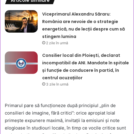
Articole similare
Viceprimarul Alexandru Săraru:
România are nevoie de o strategie
energetică, nu de lecții despre cum să
stingem lumina
2 zile în urmă
Consilier local din Ploiești, declarat
incompatibil de ANI. Mandate în spitale
și funcție de conducere în partid, în
centrul acuzațiilor
3 zile în urmă
Primarul pare să funcționeze după principiul „plin de
consilieri de imagine, fără critici”: orice apropiat loial
primește expunere maximă, invitații la emisiuni și note
elogioase în studiouri locale, în timp ce vocile critice sunt