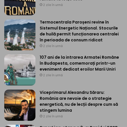
2 zile în urmă
Termocentrala Paroșeni revine în
Sistemul Energetic Național. Stocurile
de huilă permit funcționarea centralei
în perioada de consum ridicat
2 zile în urmă
107 ani de la intrarea Armatei Române
în Budapesta, comemorați printr-un
eveniment dedicat eroilor Marii Uniri
2 zile în urmă
Viceprimarul Alexandru Săraru:
România are nevoie de o strategie
energetică, nu de lecții despre cum să
stingem lumina
2 zile în urmă