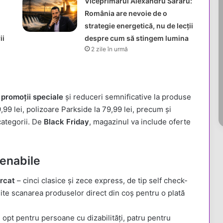
Viceprimarul Alexandru Săraru:
România are nevoie de o
strategie energetică, nu de lecții
ii
despre cum să stingem lumina
2 zile în urmă
u
promoții speciale
și reduceri semnificative la produse
9,99 lei, polizoare Parkside la 79,99 lei, precum și
 categorii. De
Black Friday
, magazinul va include oferte
tenabile
rcat
– cinci clasice și zece express, de tip self check-
ite scanarea produselor direct din coș pentru o plată
e opt pentru persoane cu dizabilități, patru pentru