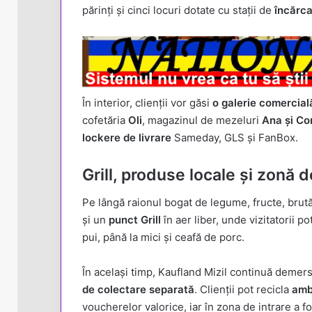
părinți și cinci locuri dotate cu stații de
încărca
În interior, clienții vor găsi
o galerie comercial
cofetăria
Oli
, magazinul de mezeluri
Ana și Co
lockere de livrare
Sameday, GLS și FanBox.
Grill, produse locale și zonă d
Pe lângă raionul bogat de legume, fructe, brutăr
și un
punct Grill
în aer liber, unde vizitatorii p
pui, până la mici și ceafă de porc.
În același timp, Kaufland Mizil continuă demer
de colectare separată
. Clienții pot recicla
amb
voucherelor valorice, iar în zona de intrare a f