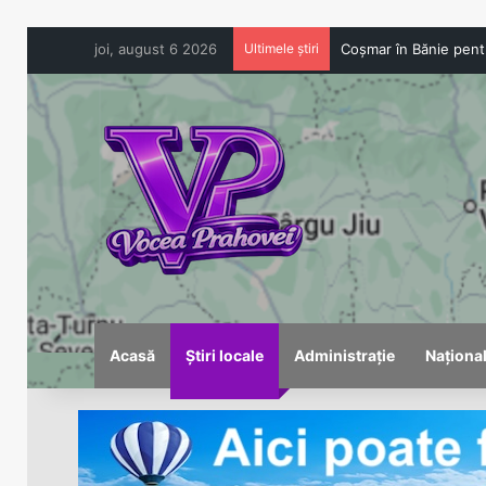
joi, august 6 2026
Ultimele știri
Acasă
Știri locale
Administrație
Naționa