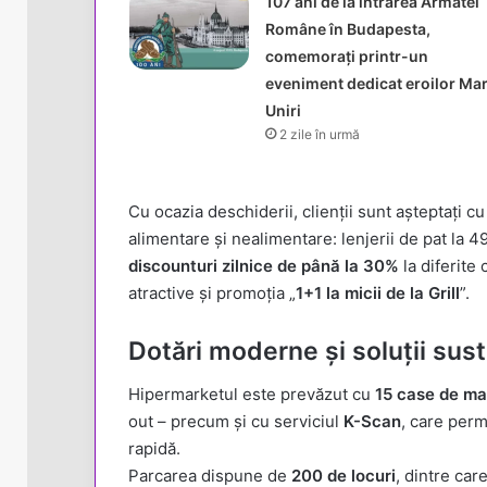
107 ani de la intrarea Armatei
Române în Budapesta,
comemorați printr-un
eveniment dedicat eroilor Mar
Uniri
2 zile în urmă
Cu ocazia deschiderii, clienții sunt așteptați c
alimentare și nealimentare: lenjerii de pat la 4
discounturi zilnice de până la 30%
la diferite
atractive și promoția „
1+1 la micii de la Grill
”.
Dotări moderne și soluții sus
Hipermarketul este prevăzut cu
15 case de ma
out – precum și cu serviciul
K-Scan
, care perm
rapidă.
Parcarea dispune de
200 de locuri
, dintre car