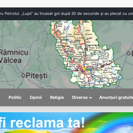
Consilier local din Ploi
l
Politic
Opinii
Religie
Diverse
Anunțuri gratuit