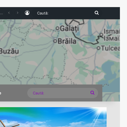
Log In
Caută:
ești, declarat incompatibil de ANI. Mandate în spitale și funcție de conducere în partid, în centrul acuzațiilor
Caută:
e