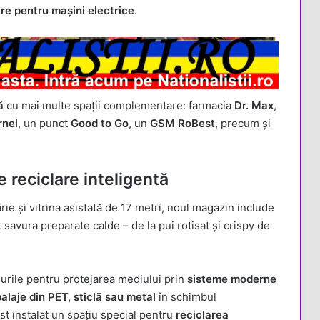
re pentru mașini electrice
.
ă
cu mai multe spații complementare: farmacia
Dr. Max
,
rnel
, un punct
Good to Go
, un
GSM RoBest
, precum și
e reciclare inteligentă
ie și vitrina asistată de 17 metri, noul magazin include
ot savura preparate calde – de la pui rotisat și crispy de
surile pentru protejarea mediului prin
sisteme moderne
alaje din PET, sticlă sau metal
în schimbul
ost instalat un spațiu special pentru
reciclarea