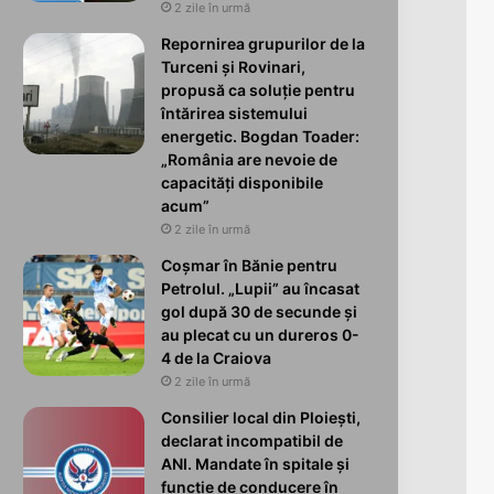
2 zile în urmă
Repornirea grupurilor de la
Turceni și Rovinari,
propusă ca soluție pentru
întărirea sistemului
energetic. Bogdan Toader:
„România are nevoie de
capacități disponibile
acum”
2 zile în urmă
Coșmar în Bănie pentru
Petrolul. „Lupii” au încasat
gol după 30 de secunde și
au plecat cu un dureros 0-
4 de la Craiova
2 zile în urmă
Consilier local din Ploiești,
declarat incompatibil de
ANI. Mandate în spitale și
funcție de conducere în