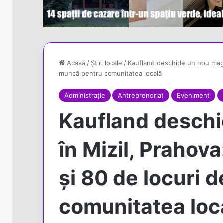
Acasă
/
Știri locale
/
Kaufland deschide un nou magaz
muncă pentru comunitatea locală
Administrație
Antreprenoriat
Eveniment
Kaufland desch
în Mizil, Prahova
și 80 de locuri 
comunitatea loc