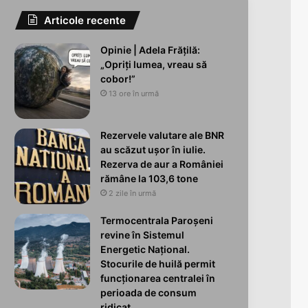
Articole recente
Opinie | Adela Frățilă:
„Opriți lumea, vreau să
cobor!”
13 ore în urmă
Rezervele valutare ale BNR
au scăzut ușor în iulie.
Rezerva de aur a României
rămâne la 103,6 tone
2 zile în urmă
Termocentrala Paroșeni
revine în Sistemul
Energetic Național.
Stocurile de huilă permit
funcționarea centralei în
perioada de consum
ridicat