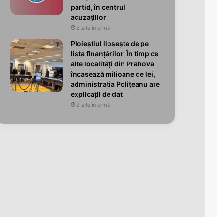
partid, în centrul
acuzațiilor
2 zile în urmă
Ploieștiul lipsește de pe
lista finanțărilor. În timp ce
alte localități din Prahova
încasează milioane de lei,
administrația Polițeanu are
explicații de dat
2 zile în urmă