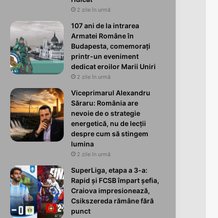
2 zile în urmă
107 ani de la intrarea
Armatei Române în
Budapesta, comemorați
printr-un eveniment
dedicat eroilor Marii Uniri
2 zile în urmă
Viceprimarul Alexandru
Săraru: România are
nevoie de o strategie
energetică, nu de lecții
despre cum să stingem
lumina
2 zile în urmă
SuperLiga, etapa a 3-a:
Rapid și FCSB împart șefia,
Craiova impresionează,
Csikszereda rămâne fără
punct