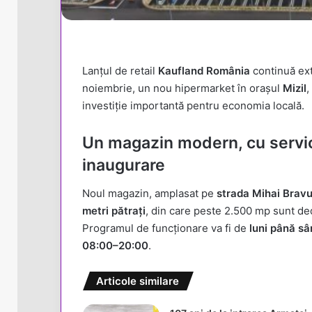
Lanțul de retail
Kaufland România
continuă ext
noiembrie, un nou hipermarket în orașul
Mizil
,
investiție importantă pentru economia locală.
Un magazin modern, cu servici
inaugurare
Noul magazin, amplasat pe
strada Mihai Bravu
metri pătrați
, din care peste 2.500 mp sunt ded
Programul de funcționare va fi de
luni până s
08:00–20:00
.
Articole similare