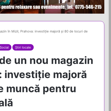
in în Mizil, Prahova: investiție majoră și 80 de locuri de
Social
Știri locale
ide un nou magazin
: investiție majoră
de muncă pentru
ală