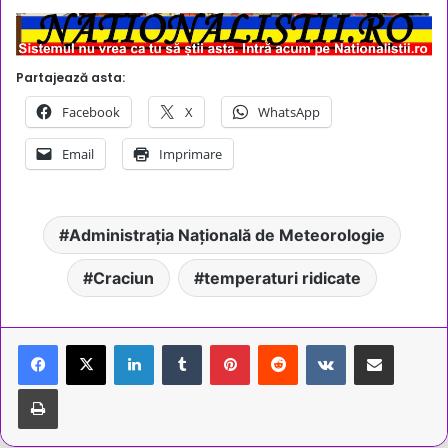
Partajează asta:
Facebook
X
WhatsApp
Email
Imprimare
Administrația Națională de Meteorologie
Craciun
temperaturi ridicate
LinkedIn
Tumblr
Pinterest
Reddit
VKontakte
Share via Email
Tipărește