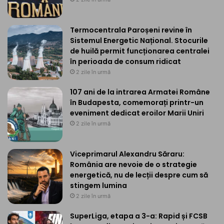
Termocentrala Paroșeni revine în
Sistemul Energetic Național. Stocurile
de huilă permit funcționarea centralei
în perioada de consum ridicat
2 zile în urmă
107 ani de la intrarea Armatei Române
în Budapesta, comemorați printr-un
eveniment dedicat eroilor Marii Uniri
2 zile în urmă
Viceprimarul Alexandru Săraru:
România are nevoie de o strategie
energetică, nu de lecții despre cum să
stingem lumina
2 zile în urmă
SuperLiga, etapa a 3-a: Rapid și FCSB