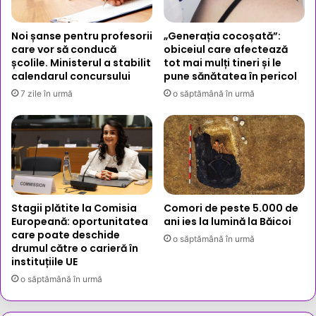
Noi șanse pentru profesorii
„Generația cocoșată”:
care vor să conducă
obiceiul care afectează
școlile. Ministerul a stabilit
tot mai mulți tineri și le
calendarul concursului
pune sănătatea în pericol
7 zile în urmă
o săptămână în urmă
Stagii plătite la Comisia
Comori de peste 5.000 de
Europeană: oportunitatea
ani ies la lumină la Băicoi
care poate deschide
o săptămână în urmă
drumul către o carieră în
instituțiile UE
o săptămână în urmă