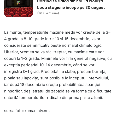
Cortina se ridică din nou la Ploiești.
Noua stagiune începe pe 30 august
6 zile în urmă
La munte, temperaturile maxime medii vor crește de la 3–
4 grade la 8–10 grade între 10 și 15 decembrie, valori
considerate semnificativ peste normalul climatologic.
Ulterior, vremea se va răci treptat, cu maxime care vor
coborî la 1–2 grade. Minimele vor fi în general negative, cu
excepția perioadei 10–14 decembrie, când se vor
înregistra 0–1 grad. Precipitațiile slabe, precum burnița,
ploaia sau lapovița, sunt posibile la începutul intervalului,
iar după 18 decembrie crește probabilitatea apariției
ninsorilor, deși stratul de zăpadă se va forma cu dificultate
datorită temperaturilor ridicate din prima parte a lunii.
sursa foto: romaniatv.net