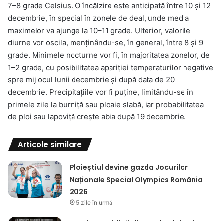
7–8 grade Celsius. O încălzire este anticipată între 10 și 12
decembrie, în special în zonele de deal, unde media
maximelor va ajunge la 10–11 grade. Ulterior, valorile
diurne vor oscila, menținându-se, în general, între 8 și 9
grade. Minimele nocturne vor fi, în majoritatea zonelor, de
1–2 grade, cu posibilitatea apariției temperaturilor negative
spre mijlocul lunii decembrie și după data de 20
decembrie. Precipitațiile vor fi puține, limitându-se în
primele zile la burniță sau ploaie slabă, iar probabilitatea
de ploi sau lapoviță crește abia după 19 decembrie.
Articole similare
Ploieștiul devine gazda Jocurilor
Naționale Special Olympics România
2026
5 zile în urmă