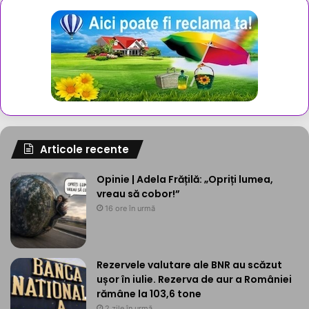
Articole recente
Opinie | Adela Frățilă: „Opriți lumea,
vreau să cobor!”
16 ore în urmă
Rezervele valutare ale BNR au scăzut
ușor în iulie. Rezerva de aur a României
rămâne la 103,6 tone
2 zile în urmă