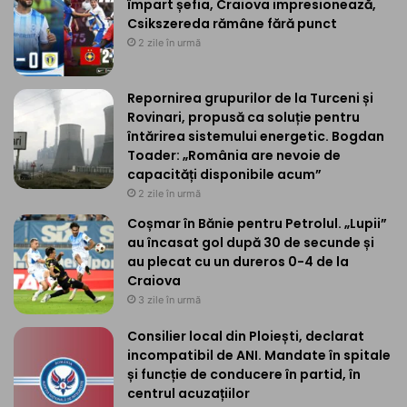
împart șefia, Craiova impresionează,
Csikszereda rămâne fără punct
2 zile în urmă
Repornirea grupurilor de la Turceni și
Rovinari, propusă ca soluție pentru
întărirea sistemului energetic. Bogdan
Toader: „România are nevoie de
capacități disponibile acum”
2 zile în urmă
Coșmar în Bănie pentru Petrolul. „Lupii”
au încasat gol după 30 de secunde și
au plecat cu un dureros 0-4 de la
Craiova
3 zile în urmă
Consilier local din Ploiești, declarat
incompatibil de ANI. Mandate în spitale
și funcție de conducere în partid, în
centrul acuzațiilor