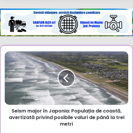
Seism
major
în
Japonia:
Populația
de
coastă,
avertizată
privind
Seism major în Japonia: Populația de coastă,
posibile
valuri
avertizată privind posibile valuri de până la trei
de
metri
până