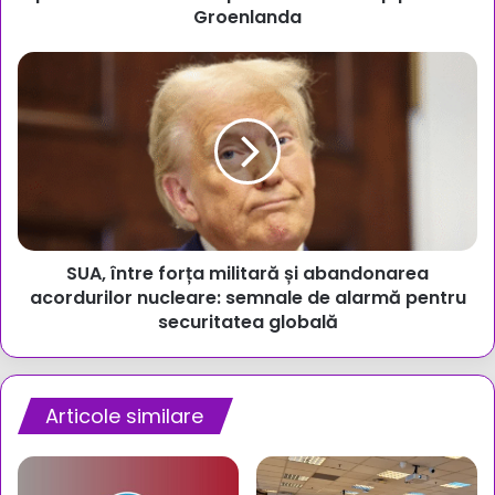
privind
Groenlanda
Groenlanda
SUA,
între
forța
militară
și
abandonarea
acordurilor
nucleare:
semnale
SUA, între forța militară și abandonarea
de
alarmă
acordurilor nucleare: semnale de alarmă pentru
pentru
securitatea globală
securitatea
globală
Articole similare