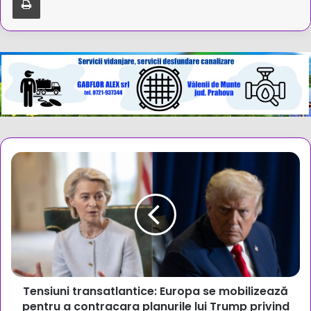
Tensiuni
transatlantice:
Europa
se
mobilizează
pentru
a
contracara
planurile
Tensiuni transatlantice: Europa se mobilizează
lui
Trump
pentru a contracara planurile lui Trump privind