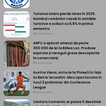
Turismul intern pierde teren în 2026.
Numărul românilor cazați în unitățile
turistice a scăzut cu 6,8% în primul
semestru
8 ore în urmă
ANPC a aplicat amenzi de peste
300.000 de lei la Bâlea Lac. Produse
expirate și nereguli grave descoperite
la comercianți
8 ore în urmă
Austria Viena, victorie la Ploiești în fața
lui Beitar Ierusalim. Meci spectaculos în
turul 3 preliminar din Conference
League
8 ore în urmă
Centura Comarnic ar putea fi deschisă