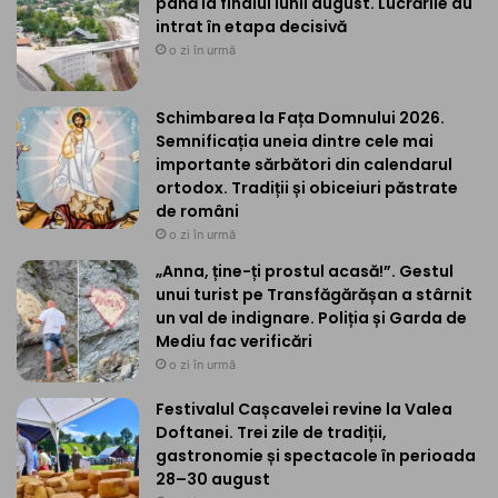
până la finalul lunii august. Lucrările au
intrat în etapa decisivă
o zi în urmă
Schimbarea la Fața Domnului 2026.
Semnificația uneia dintre cele mai
importante sărbători din calendarul
ortodox. Tradiții și obiceiuri păstrate
de români
o zi în urmă
„Anna, ține-ți prostul acasă!”. Gestul
unui turist pe Transfăgărășan a stârnit
un val de indignare. Poliția și Garda de
Mediu fac verificări
o zi în urmă
Festivalul Cașcavelei revine la Valea
Doftanei. Trei zile de tradiții,
gastronomie și spectacole în perioada
28–30 august