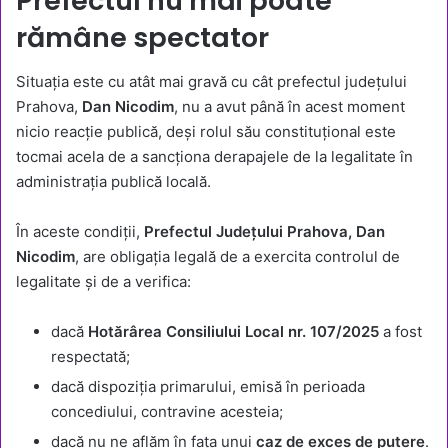
Prefectul nu mai poate
rămâne spectator
Situația este cu atât mai gravă cu cât prefectul județului
Prahova,
Dan Nicodim
, nu a avut până în acest moment
nicio reacție publică, deși rolul său constituțional este
tocmai acela de a sancționa derapajele de la legalitate în
administrația publică locală.
În aceste condiții,
Prefectul Județului Prahova, Dan
Nicodim
, are obligația legală de a exercita controlul de
legalitate și de a verifica:
dacă
Hotărârea Consiliului Local nr. 107/2025
a fost
respectată;
dacă dispoziția primarului, emisă în perioada
concediului, contravine acesteia;
dacă nu ne aflăm în fața unui
caz de exces de putere
.