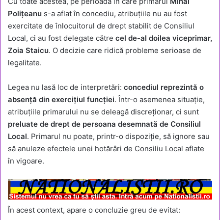
Cu toate acestea, pe perioada în care primarul
Mihai
Polițeanu
s-a aflat în concediu, atribuțiile nu au fost
exercitate de înlocuitorul de drept stabilit de Consiliul
Local, ci au fost delegate către
cel de-al doilea viceprimar,
Zoia Staicu
. O decizie care ridică probleme serioase de
legalitate.
Legea nu lasă loc de interpretări:
concediul reprezintă o
absență din exercițiul funcției
. Într-o asemenea situație,
atribuțiile primarului nu se deleagă discreționar, ci sunt
preluate de drept de persoana desemnată de Consiliul
Local
. Primarul nu poate, printr-o dispoziție, să ignore sau
să anuleze efectele unei hotărâri de Consiliu Local aflate
în vigoare.
În acest context, apare o concluzie greu de evitat: