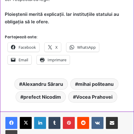
Ploieștenii merită explicații. Iar instituțiile statului au
obligația să le ofere.
Partajează asta:
Facebook
X
WhatsApp
Email
Imprimare
Alexandru Săraru
mihai politeanu
prefect Nicodim
Vocea Prahovei
LinkedIn
Tumblr
Pinterest
Reddit
VKontakte
Share via Email
Tipărește