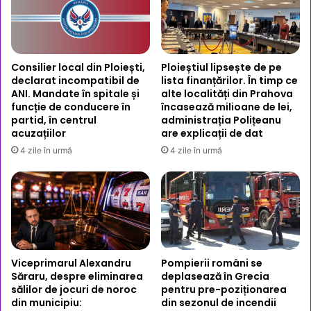
Consilier local din Ploiești,
Ploieștiul lipsește de pe
declarat incompatibil de
lista finanțărilor. În timp ce
ANI. Mandate în spitale și
alte localități din Prahova
funcție de conducere în
încasează milioane de lei,
partid, în centrul
administrația Polițeanu
acuzațiilor
are explicații de dat
4 zile în urmă
4 zile în urmă
Viceprimarul Alexandru
Pompierii români se
Săraru, despre eliminarea
deplasează în Grecia
sălilor de jocuri de noroc
pentru pre-poziționarea
din municipiu:
din sezonul de incendii