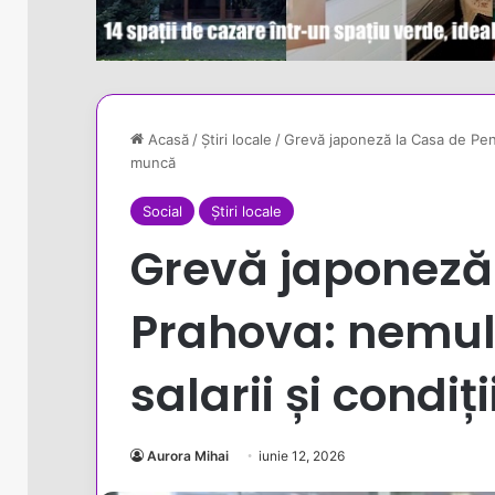
Acasă
/
Știri locale
/
Grevă japoneză la Casa de Pensi
muncă
Social
Știri locale
Grevă japoneză 
Prahova: nemul
salarii și condi
Aurora Mihai
iunie 12, 2026