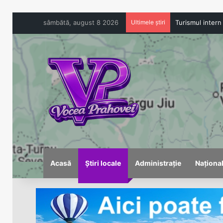
sâmbătă, august 8 2026
Ultimele știri
Acasă
Știri locale
Administrație
Naționa