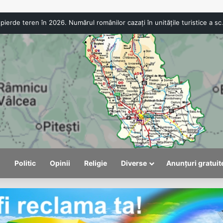
ANPC a aplicat amenzi de peste 300.000 de lei la Bâlea 
l
Politic
Opinii
Religie
Diverse
Anunțuri gratuit