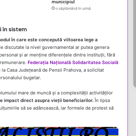
municipiul
o săptămână în urmă
i în sistem
dul în care este concepută viitoarea lege a
le discutate la nivel guvernamental ar putea genera
ersonal și ar menține diferențele dintre instituții, fără
e remunerare.
Federația Națională Solidaritatea Socială
e la Casa Județeană de Pensii Prahova, a solicitat
personalului bugetar.
volumului mare de muncă și a complexității activităților
e impact direct asupra vieții beneficiarilor.
În lipsa
mulțumirile să se adâncească, iar formele de protest să