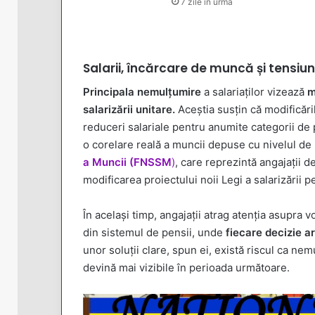
7 zile în urmă
Salarii, încărcare de muncă și tensiun
Principala nemulțumire
a salariaților vizează
mo
salarizării unitare.
Aceștia susțin că modificări
reduceri salariale pentru anumite categorii de p
o corelare reală a muncii depuse cu nivelul d
a Muncii (FNSSM
)
, care reprezintă angajații d
modificarea proiectului noii Legi a salarizării 
În același timp, angajații atrag atenția asupra 
din sistemul de pensii, unde
fiecare decizie ar
unor soluții clare, spun ei, există riscul ca ne
devină mai vizibile în perioada următoare.