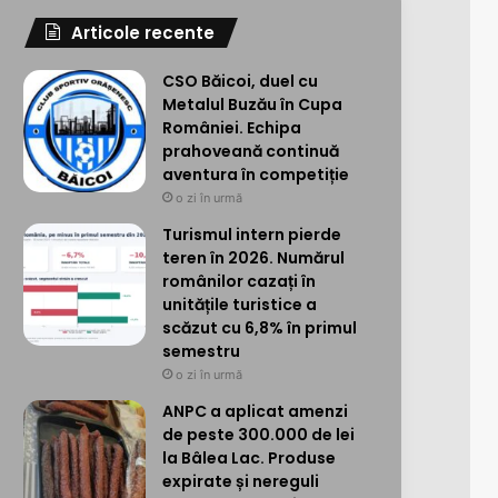
Articole recente
CSO Băicoi, duel cu
Metalul Buzău în Cupa
României. Echipa
prahoveană continuă
aventura în competiție
o zi în urmă
Turismul intern pierde
teren în 2026. Numărul
românilor cazați în
unitățile turistice a
scăzut cu 6,8% în primul
semestru
o zi în urmă
ANPC a aplicat amenzi
de peste 300.000 de lei
la Bâlea Lac. Produse
expirate și nereguli