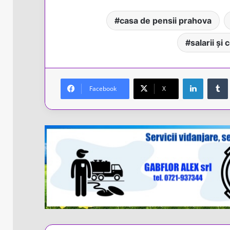
casa de pensii prahova
salarii și
LinkedIn
Facebook
X