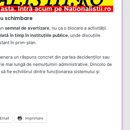
tru schimbare
un
semnal de avertizare
, nu ca o blocare a activității.
tă în timp în instituțiile publice
, unde discuțiile
stant în prim-plan.
genera un răspuns concret din partea decidenților sau
ie mai lungă de nemulțumiri administrative. Dincolo de
e să fie echilibrul dintre funcționarea sistemului și
Email
Imprimare