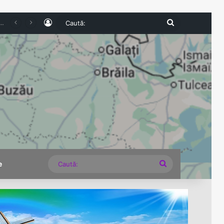
Log In
Caută:
Lac. Produse expirate și nereguli grave descoperite la comercianți
Caută:
e