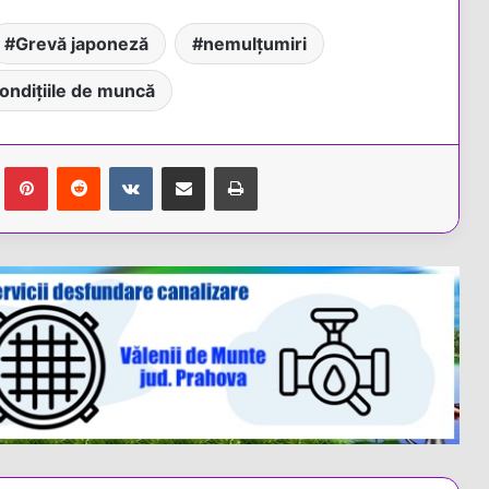
Grevă japoneză
nemulțumiri
 condițiile de muncă
Tumblr
Pinterest
Reddit
VKontakte
Share via Email
Tipărește