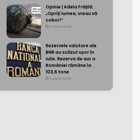
Opinie | Adela Frățilă:
„Opriți lumea, vreau să
cobor!”
3 zile în urmă
Rezervele valutare ale
BNR au scăzut ușor în
iulie. Rezerva de aur a
României rămâne la
103,6 tone
4 zile în urmă