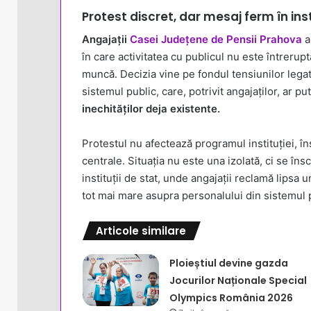
Protest discret, dar mesaj ferm în inst
Angajații
Casei Județene de Pensii Prahova
a
în care activitatea cu publicul nu este întrerupt
muncă. Decizia vine pe fondul tensiunilor legate
sistemul public, care, potrivit angajaților, ar p
inechităților deja existente.
Protestul nu afectează programul instituției, î
centrale. Situația nu este una izolată, ci se în
instituții de stat, unde angajații reclamă lipsa u
tot mai mare asupra personalului din sistemul 
Articole similare
Ploieștiul devine gazda
Jocurilor Naționale Special
Olympics România 2026