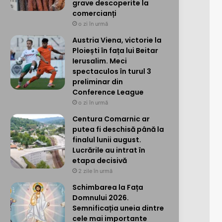
grave descoperite la
comercianți
o zi în urmă
Austria Viena, victorie la
Ploiești în fața lui Beitar
Ierusalim. Meci
spectaculos în turul 3
preliminar din
Conference League
o zi în urmă
Centura Comarnic ar
putea fi deschisă până la
finalul lunii august.
Lucrările au intrat în
etapa decisivă
2 zile în urmă
Schimbarea la Fața
Domnului 2026.
Semnificația uneia dintre
cele mai importante