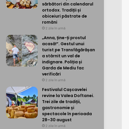
sărbători din calendarul
ortodox. Tradiții și
obiceiuri păstrate de
români
2 zile în urmă
„Anna, ține-ți prostul
acasă!”. Gestul unui
turist pe Transfăgărășan
a stârnit un val de
indignare. Poliția și
Garda de Mediu fac
verificări
2 zile în urmă
Festivalul Cașcavelei
revine la Valea Doftanei.
Trei zile de tradiții,
gastronomie și
spectacole în perioada
28–30 august
2 zile în urmă