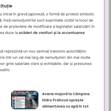
ituție
u intrat în grevă japoneză, o formă de protest simbolic
ă, însă nemulțumirile sunt exprimate vizibil la locul de
 de proiectele de modificare a legislației salarizării în
utea duce la
scăderi de venituri și la accentuarea
nsă reprezintă un nou semnal transmis autorităților
scrie într-un val mai larg de nemulțumiri din mai multe
nor grile salariale clare și echitabile, dar și presiunea
public.
Avarie majoră la Câmpina:
Hidro Prahova oprește
alimentarea cu apă în tot