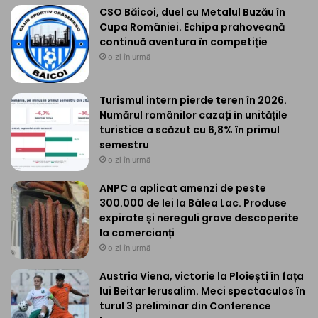
CSO Băicoi, duel cu Metalul Buzău în
Cupa României. Echipa prahoveană
continuă aventura în competiție
o zi în urmă
Turismul intern pierde teren în 2026.
Numărul românilor cazați în unitățile
turistice a scăzut cu 6,8% în primul
semestru
o zi în urmă
ANPC a aplicat amenzi de peste
300.000 de lei la Bâlea Lac. Produse
expirate și nereguli grave descoperite
la comercianți
o zi în urmă
Austria Viena, victorie la Ploiești în fața
lui Beitar Ierusalim. Meci spectaculos în
turul 3 preliminar din Conference