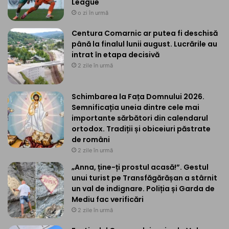
League
o zi în urmă
Centura Comarnic ar putea fi deschisă
până la finalul lunii august. Lucrările au
intrat în etapa decisivă
2 zile în urmă
Schimbarea la Fața Domnului 2026.
Semnificația uneia dintre cele mai
importante sărbători din calendarul
ortodox. Tradiții și obiceiuri păstrate
de români
2 zile în urmă
„Anna, ține-ți prostul acasă!”. Gestul
unui turist pe Transfăgărășan a stârnit
un val de indignare. Poliția și Garda de
Mediu fac verificări
2 zile în urmă