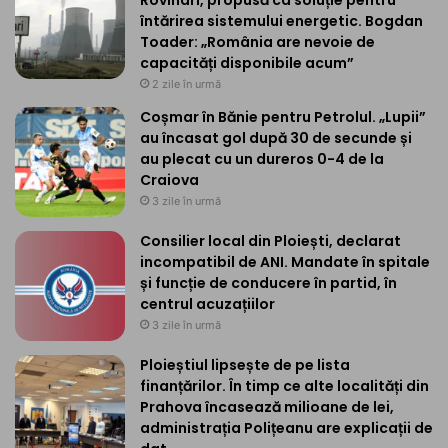
întărirea sistemului energetic. Bogdan
Toader: „România are nevoie de
capacități disponibile acum”
2 zile în urmă
Coșmar în Bănie pentru Petrolul. „Lupii”
au încasat gol după 30 de secunde și
au plecat cu un dureros 0-4 de la
Craiova
3 zile în urmă
Consilier local din Ploiești, declarat
incompatibil de ANI. Mandate în spitale
și funcție de conducere în partid, în
centrul acuzațiilor
3 zile în urmă
Ploieștiul lipsește de pe lista
finanțărilor. În timp ce alte localități din
Prahova încasează milioane de lei,
administrația Polițeanu are explicații de