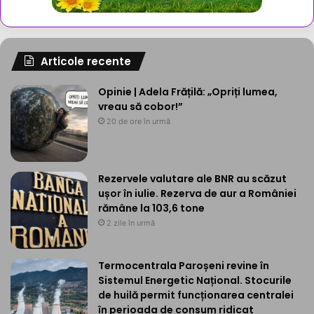
Articole recente
Opinie | Adela Frățilă: „Opriți lumea,
vreau să cobor!”
20 de ore în urmă
Rezervele valutare ale BNR au scăzut
ușor în iulie. Rezerva de aur a României
rămâne la 103,6 tone
2 zile în urmă
Termocentrala Paroșeni revine în
Sistemul Energetic Național. Stocurile
de huilă permit funcționarea centralei
în perioada de consum ridicat