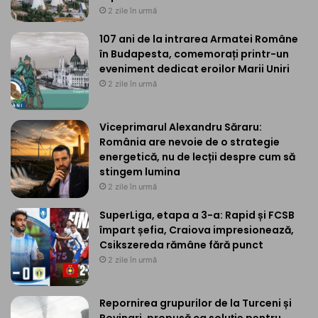
2 zile în urmă
107 ani de la intrarea Armatei Române
în Budapesta, comemorați printr-un
eveniment dedicat eroilor Marii Uniri
2 zile în urmă
Viceprimarul Alexandru Săraru:
România are nevoie de o strategie
energetică, nu de lecții despre cum să
stingem lumina
2 zile în urmă
SuperLiga, etapa a 3-a: Rapid și FCSB
împart șefia, Craiova impresionează,
Csikszereda rămâne fără punct
2 zile în urmă
Repornirea grupurilor de la Turceni și
Rovinari, propusă ca soluție pentru