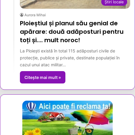
Știri locale
Aurora Mihai
Ploieștiul și planul său genial de
apărare: două adăposturi pentru
toți și…. mult noroc!
La Ploiești există în total 115 adăposturi civile de
protecție, publice și private, destinate populației în
cazul unui atac militar…
Citește mai mult »