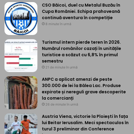
CSO Băicoi, duel cu Metalul Buzău în
Cupa României. Echipa prahoveană
continuă aventura în competiție
8 minute în urmă
Turismul intern pierde teren în 2026.
Numărul românilor cazați în unitățile
turistice a scăzut cu 6,8% în primul
semestru
21 de minute în urmă
ANPC a aplicat amenzi de peste
300.000 de lei la Bâlea Lac. Produse
expirate și nereguli grave descoperite
la comercianți
26 de minute în urmă
Austria Viena, victorie la Ploiești în fața
lui Beitar Ierusalim. Meci spectaculos în
turul 3 preliminar din Conference