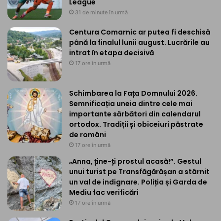
League
31 de minute în urmă
Centura Comarnic ar putea fi deschisă
până la finalul lunii august. Lucrările au
intrat în etapa decisivă
17 ore în urmă
Schimbarea la Fața Domnului 2026.
Semnificația uneia dintre cele mai
importante sărbători din calendarul
ortodox. Tradiții și obiceiuri păstrate
de români
17 ore în urmă
„Anna, ține-ți prostul acasă!”. Gestul
unui turist pe Transfăgărășan a stârnit
un val de indignare. Poliția și Garda de
Mediu fac verificări
17 ore în urmă