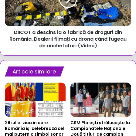
fabrică
de
droguri
din
DIICOT a descins la o fabrică de droguri din
România.
Dealerii
România. Dealerii filmați cu drona când fugeau
filmați
de anchetatori (Video)
cu
drona
când
fugeau
Articole similare
de
anchetatori
(Video)
29 iulie: ziua în care
CSM Ploiești strălucește la
România își celebrează cel
Campionatele Naționale.
mai puternic simbol sonor
Două titluri de campion