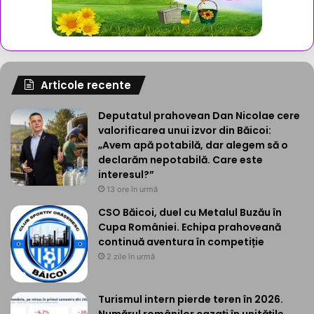
Articole recente
Deputatul prahovean Dan Nicolae cere
valorificarea unui izvor din Băicoi:
„Avem apă potabilă, dar alegem să o
declarăm nepotabilă. Care este
interesul?”
13 ore în urmă
CSO Băicoi, duel cu Metalul Buzău în
Cupa României. Echipa prahoveană
continuă aventura în competiție
2 zile în urmă
Turismul intern pierde teren în 2026.
Numărul românilor cazați în unitățile