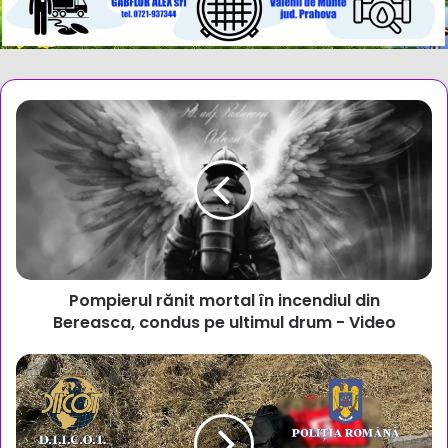
Pompierul
rănit
mortal
în
incendiul
din
Bereasca,
condus
pe
Pompierul rănit mortal în incendiul din
ultimul
drum
Bereasca, condus pe ultimul drum - Video
-
Video
DIICOT
a
descins
la
o