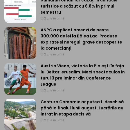
turistice a scăzut cu 6,8% în primul
semestru
2 zile în urmă
ANPC a aplicat amenzi de peste
300.000 de lei la Bâlea Lac. Produse
expirate și nereguli grave descoperite
la comercianți
2 zile în urmă
Austria Viena, victorie la Ploiești în fața
lui Beitar Ierusalim. Meci spectaculos în
turul 3 preliminar din Conference
League
2 zile în urmă
Centura Comarnic ar putea fi deschisă
până la finalul lunii august. Lucrările au
intrat în etapa decisivă
2 zile în urmă