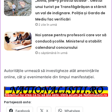
„Anna, ține-ți prostul acasă!”. Gestul
unui turist pe Transfăgărășan a stârnit
un val de indignare. Poliția și Garda de
Mediu fac verificări
2 zile în urmă
Noi șanse pentru profesorii care vor să
conducă școlile. Ministerul a stabilit
calendarul concursului
o săptămână în urmă
Autoritățile urmează să investigheze atât amenințările
online, cât și evenimentele din timpul manifestației.
Partajează asta:
Facebook
X
WhatsApp