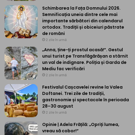
Schimbarea la Fața Domnului 2026.
Semnificația uneia dintre cele mai
importante sărbători din calendarul
ortodox. Tradiții și obiceiuri păstrate
de români
2 zile în urmă
„Anna, ține-ți prostul acasă!”. Gestul
unui turist pe Transfăgărășan a stârnit
un val de indignare. Poliția și Garda de
Mediu fac verificări
2 zile în urmă
Festivalul Cașcavelei revine la Valea
Doftanei. Trei zile de tradiții,
gastronomie și spectacole în perioada
28–30 august
2 zile în urmă
Opinie | Adela Frățilă: „Opriți lumea,
vreau să cobor!”