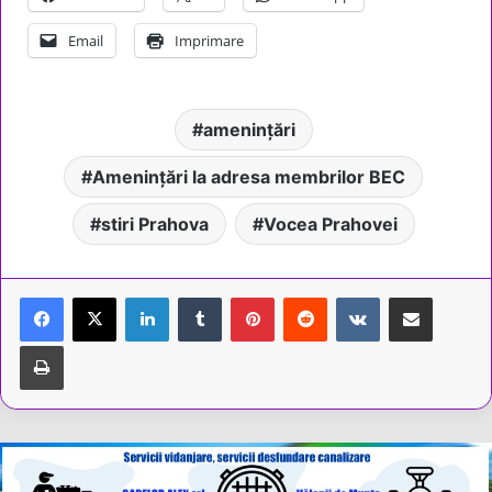
Email
Imprimare
amenințări
Amenințări la adresa membrilor BEC
stiri Prahova
Vocea Prahovei
LinkedIn
Tumblr
Pinterest
Reddit
VKontakte
Share via Email
Tipărește