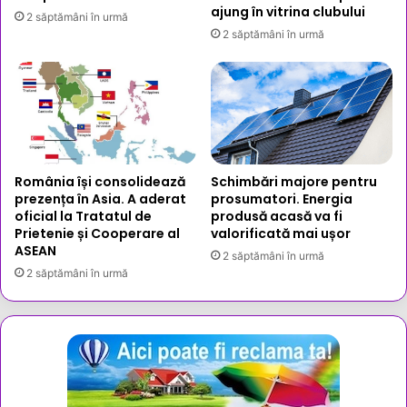
ajung în vitrina clubului
2 săptămâni în urmă
2 săptămâni în urmă
România își consolidează
Schimbări majore pentru
prezența în Asia. A aderat
prosumatori. Energia
oficial la Tratatul de
produsă acasă va fi
Prietenie și Cooperare al
valorificată mai ușor
ASEAN
2 săptămâni în urmă
2 săptămâni în urmă