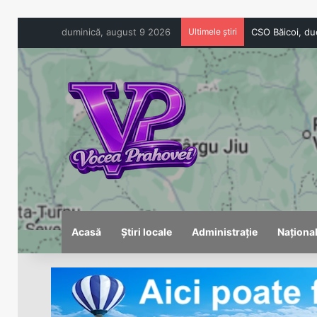
duminică, august 9 2026
Ultimele știri
Acasă
Știri locale
Administrație
Naționa