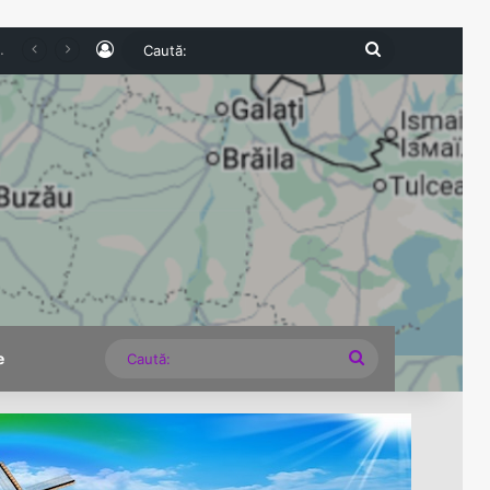
Log In
Caută:
veană continuă aventura în competiție
Caută:
e