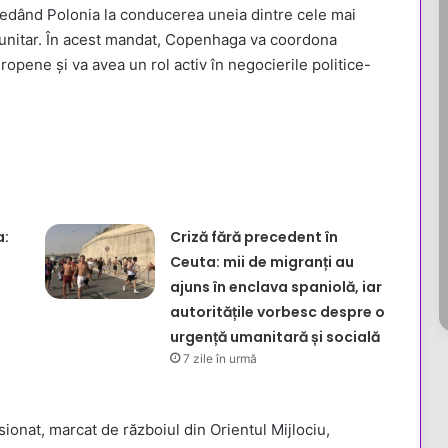
edând Polonia la conducerea uneia dintre cele mai
omunitar. În acest mandat, Copenhaga va coordona
opene și va avea un rol activ în negocierile politice-
a:
Criză fără precedent în
Ceuta: mii de migranți au
ajuns în enclava spaniolă, iar
autoritățile vorbesc despre o
urgență umanitară și socială
7 zile în urmă
ionat, marcat de războiul din Orientul Mijlociu,