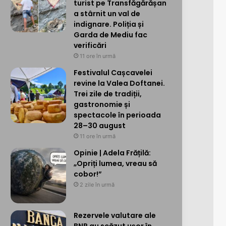
turist pe Transfăgărășan
a stârnit un val de
indignare. Poliția și
Garda de Mediu fac
verificări
11 ore în urmă
Festivalul Cașcavelei
revine la Valea Doftanei.
Trei zile de tradiții,
gastronomie și
spectacole în perioada
28–30 august
11 ore în urmă
Opinie | Adela Frățilă:
„Opriți lumea, vreau să
cobor!”
2 zile în urmă
Rezervele valutare ale