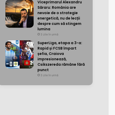
Viceprimarul Alexandru
Săraru: România are
nevoie de o strategie
energetică, nu de lecții
despre cum să stingem
lumina
3 zile în urmă
SuperLiga, etapa a 3-a:
Rapid și FCSB împart
șefia, Craiova
impresionează,
Csikszereda rămâne fără
punct
3 zile în urmă