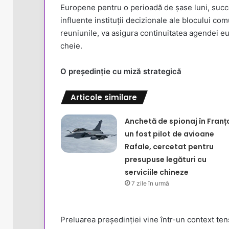
Europene pentru o perioadă de șase luni, succ
influente instituții decizionale ale blocului c
reuniunile, va asigura continuitatea agendei eur
cheie.
O președinție cu miză strategică
Articole similare
Anchetă de spionaj în Franț
un fost pilot de avioane
Rafale, cercetat pentru
presupuse legături cu
serviciile chineze
7 zile în urmă
Preluarea președinției vine într-un context tens