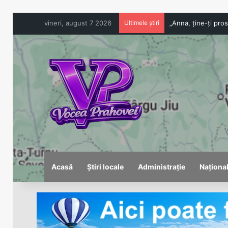
vineri, august 7 2026
Ultimele știri
Acasă
Știri locale
Administrație
Naționa