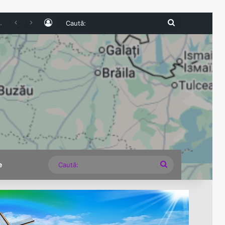
Log In
Caută:
Cașcavelei revine la Valea Doftanei. Trei zile de tradiții, gastronomie și spectacole în perioada 28–30 august
Caută:
e