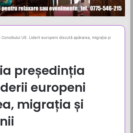
Consiliului UE. Liderii europeni discută apărarea, migrația și
a președinția
iderii europeni
a, migrația și
nii