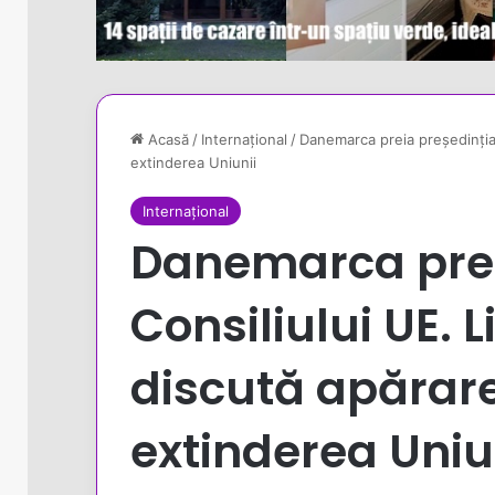
Acasă
/
Internațional
/
Danemarca preia președinția 
extinderea Uniunii
Internațional
Danemarca prei
Consiliului UE. L
discută apărare
extinderea Uniu