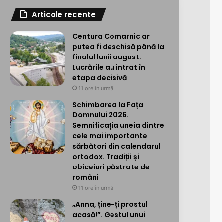
Articole recente
Centura Comarnic ar
putea fi deschisă până la
finalul lunii august.
Lucrările au intrat în
etapa decisivă
11 ore în urmă
Schimbarea la Fața
Domnului 2026.
Semnificația uneia dintre
cele mai importante
sărbători din calendarul
ortodox. Tradiții și
obiceiuri păstrate de
români
11 ore în urmă
„Anna, ține-ți prostul
acasă!”. Gestul unui