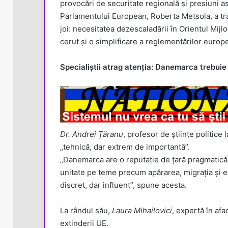
provocări de securitate regională și presiuni a
Parlamentului European, Roberta Metsola, a tr
joi: necesitatea dezescaladării în Orientul Mijl
cerut și o simplificare a reglementărilor europ
Specialiștii atrag atenția: Danemarca trebuie 
Dr. Andrei Țăranu
, profesor de științe politic
„tehnică, dar extrem de importantă”.
„Danemarca are o reputație de țară pragmatică ș
unitate pe teme precum apărarea, migrația și 
discret, dar influent”, spune acesta.
La rândul său,
Laura Mihailovici
, expertă în af
extinderii UE.