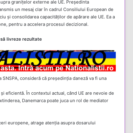
supra granițelor externe ale UE. Președinta
ansmis un mesaj clar în cadrul Consiliului European de
ociu și consolidarea capacităților de apărare ale UE. Ea a
ene, pentru a accelera procesul decizional.
să livreze rezultate
e la SNSPA, consideră că președinția daneză va fi una
i eficientă. În contextul actual, când UE are nevoie de
extinderea, Danemarca poate juca un rol de mediator
aceri europene, atrage atenția asupra dosarului