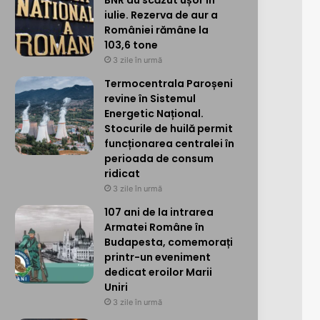
BNR au scăzut ușor în
iulie. Rezerva de aur a
României rămâne la
103,6 tone
3 zile în urmă
Termocentrala Paroșeni
revine în Sistemul
Energetic Național.
Stocurile de huilă permit
funcționarea centralei în
perioada de consum
ridicat
3 zile în urmă
107 ani de la intrarea
Armatei Române în
Budapesta, comemorați
printr-un eveniment
dedicat eroilor Marii
Uniri
3 zile în urmă