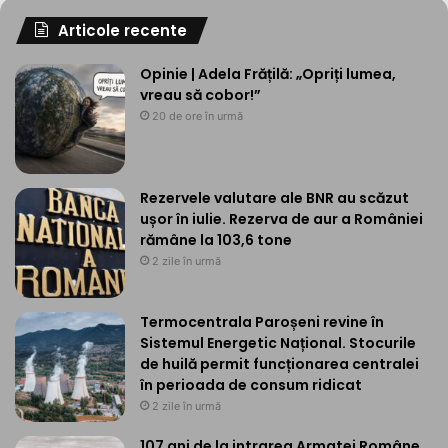
Articole recente
Opinie | Adela Frățilă: „Opriți lumea,
vreau să cobor!”
20 de ore în urmă
Rezervele valutare ale BNR au scăzut
ușor în iulie. Rezerva de aur a României
rămâne la 103,6 tone
2 zile în urmă
Termocentrala Paroșeni revine în
Sistemul Energetic Național. Stocurile
de huilă permit funcționarea centralei
în perioada de consum ridicat
2 zile în urmă
107 ani de la intrarea Armatei Române