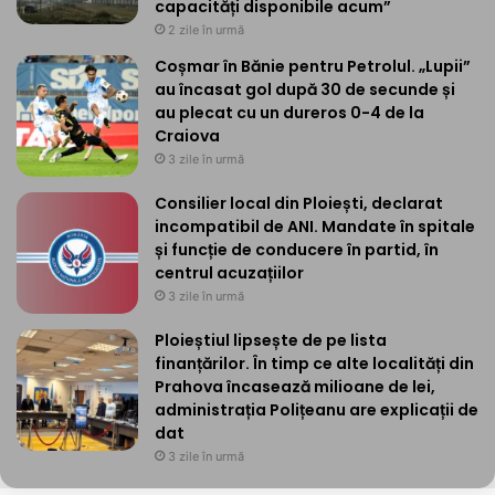
capacități disponibile acum”
2 zile în urmă
Coșmar în Bănie pentru Petrolul. „Lupii”
au încasat gol după 30 de secunde și
au plecat cu un dureros 0-4 de la
Craiova
3 zile în urmă
Consilier local din Ploiești, declarat
incompatibil de ANI. Mandate în spitale
și funcție de conducere în partid, în
centrul acuzațiilor
3 zile în urmă
Ploieștiul lipsește de pe lista
finanțărilor. În timp ce alte localități din
Prahova încasează milioane de lei,
administrația Polițeanu are explicații de
dat
3 zile în urmă