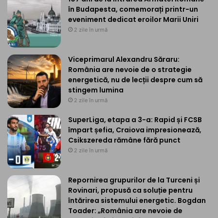
în Budapesta, comemorați printr-un
eveniment dedicat eroilor Marii Uniri
2 zile în urmă
Viceprimarul Alexandru Săraru:
România are nevoie de o strategie
energetică, nu de lecții despre cum să
stingem lumina
2 zile în urmă
SuperLiga, etapa a 3-a: Rapid și FCSB
împart șefia, Craiova impresionează,
Csikszereda rămâne fără punct
2 zile în urmă
Repornirea grupurilor de la Turceni și
Rovinari, propusă ca soluție pentru
întărirea sistemului energetic. Bogdan
Toader: „România are nevoie de