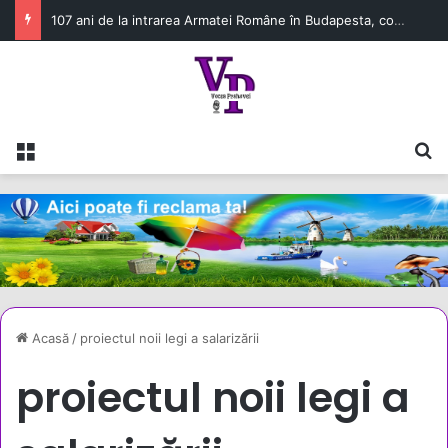
107 ani de la intrarea Armatei Române în Budapesta, comemorați printr-un eveniment dedicat eroilor Marii Uniri
Meniu
C
Acasă
/
proiectul noii legi a salarizării
proiectul noii legi a