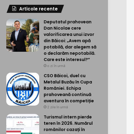
Articole recente
Deputatul prahovean
Dan Nicolae cere
valorificarea unui izvor
din Băicoi: „Avem apă
potabilă, dar alegem să
o declarăm nepotabilă.
Care este interesul?”
o zi în urmă
CSO Băicoi, duel cu
Metalul Buzău în Cupa
României. Echipa
prahoveană continuă
aventura în competiție
2 zile în urmă
Turismul intern pierde
teren în 2026. Numărul
românilor cazați în