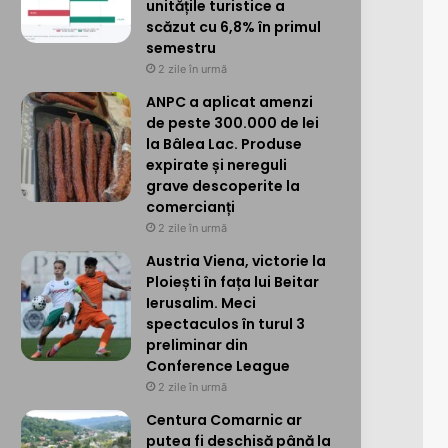
unitățile turistice a
scăzut cu 6,8% în primul
semestru
2 zile în urmă
ANPC a aplicat amenzi
de peste 300.000 de lei
la Bâlea Lac. Produse
expirate și nereguli
grave descoperite la
comercianți
2 zile în urmă
Austria Viena, victorie la
Ploiești în fața lui Beitar
Ierusalim. Meci
spectaculos în turul 3
preliminar din
Conference League
2 zile în urmă
Centura Comarnic ar
putea fi deschisă până la