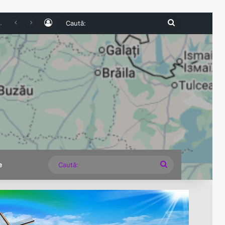
Log In
Caută:
veană continuă aventura în competiție
Caută:
e