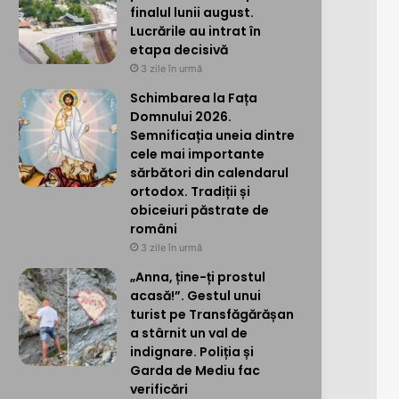
finalul lunii august.
Lucrările au intrat în
etapa decisivă
3 zile în urmă
Schimbarea la Fața
Domnului 2026.
Semnificația uneia dintre
cele mai importante
sărbători din calendarul
ortodox. Tradiții și
obiceiuri păstrate de
români
3 zile în urmă
„Anna, ține-ți prostul
acasă!”. Gestul unui
turist pe Transfăgărășan
a stârnit un val de
indignare. Poliția și
Garda de Mediu fac
verificări