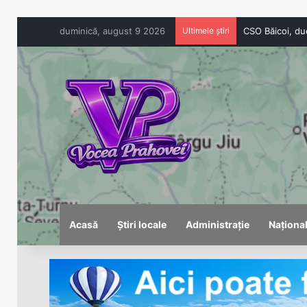
duminică, august 9 2026
Ultimele știri
Acasă
Știri locale
Administrație
Naționa