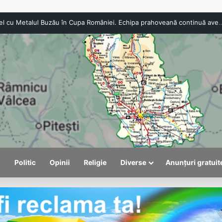
CSO Băicoi, duel cu Metalul Buzău în Cupa României. Echipa praho
l
Politic
Opinii
Religie
Diverse
Anunțuri gratuit