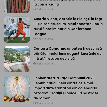
la comercianți
2 zile în urmă
Austria Viena, victorie la Ploiești în fața
lui Beitar Ierusalim. Meci spectaculos în
turul 3 preliminar din Conference
League
2 zile în urmă
Centura Comarnic ar putea fi deschisă
până la finalul lunii august. Lucrările au
intrat în etapa decisivă
3 zile în urmă
Schimbarea la Fața Domnului 2026.
Semnificația uneia dintre cele mai
importante sărbători din calendarul
ortodox. Tradiții și obiceiuri păstrate
de români
3 zile în urmă