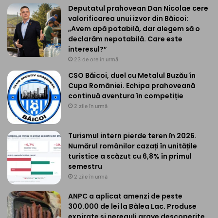
Deputatul prahovean Dan Nicolae cere
valorificarea unui izvor din Băicoi:
„Avem apă potabilă, dar alegem să o
declarăm nepotabilă. Care este
interesul?”
23 de ore în urmă
CSO Băicoi, duel cu Metalul Buzău în
Cupa României. Echipa prahoveană
continuă aventura în competiție
2 zile în urmă
Turismul intern pierde teren în 2026.
Numărul românilor cazați în unitățile
turistice a scăzut cu 6,8% în primul
semestru
2 zile în urmă
ANPC a aplicat amenzi de peste
300.000 de lei la Bâlea Lac. Produse
expirate și nereguli grave descoperite