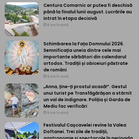
Centura Comarnic ar putea fi deschisă
până la finalul lunii august. Lucrările au
intrat în etapa decisivă
8 ore în urmă
Schimbarea la Fața Domnului 2026.
Semnificația uneia dintre cele mai
importante sărbători din calendarul
ortodox. Tradiții și obiceiuri păstrate
de români
8 ore în urmă
„Anna, ține-ți prostul acasă!”. Gestul
unui turist pe Transfăgărășan a stârnit
un val de indignare. Poliția și Garda de
Mediu fac verificări
9 ore în urmă
Festivalul Cașcavelei revine la Valea
Doftanei. Trei zile de tradiții,
gastronomie și spectacole în perioada