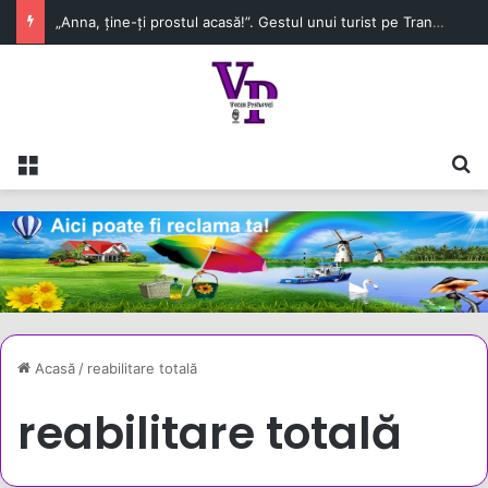
„Anna, ține-ți prostul acasă!”. Gestul unui turist pe Transfăgărășan a stârnit un val de indignare. Poliția și Garda de Mediu fac verificări
Meniu
C
Acasă
/
reabilitare totală
reabilitare totală