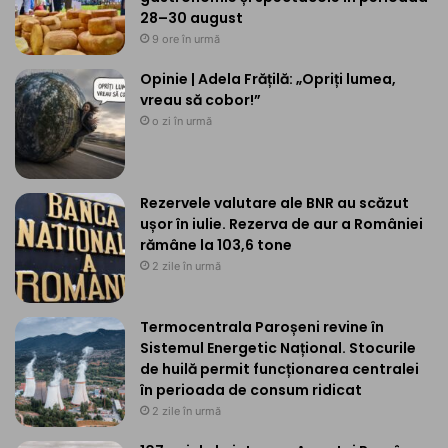
28–30 august
9 ore în urmă
Opinie | Adela Frățilă: „Opriți lumea,
vreau să cobor!”
o zi în urmă
Rezervele valutare ale BNR au scăzut
ușor în iulie. Rezerva de aur a României
rămâne la 103,6 tone
2 zile în urmă
Termocentrala Paroșeni revine în
Sistemul Energetic Național. Stocurile
de huilă permit funcționarea centralei
în perioada de consum ridicat
2 zile în urmă