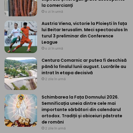
la comercianți
o zi în urmă
Austria Viena, victorie la Ploiești în fața
lui Beitar Ierusalim. Meci spectaculos în
turul 3 preliminar din Conference
League
o zi în urmă
Centura Comarnic ar putea fi deschisă
până la finalul lunii august. Lucrările au
intrat în etapa decisivă
2 zile în urmă
Schimbarea la Fața Domnului 2026.
Semnificația uneia dintre cele mai
importante sărbători din calendarul
ortodox. Tradiții și obiceiuri păstrate
de români
2 zile în urmă