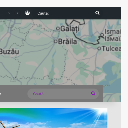
Log In
Caută:
Turismul intern pierde teren în 2026. Numărul românilor cazați în unitățile turistice a scăzut cu 6,8% în primul semestru
Caută:
e