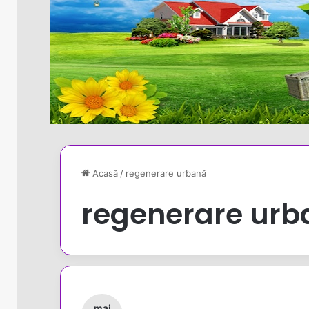
Acasă
/
regenerare urbană
regenerare urb
mai