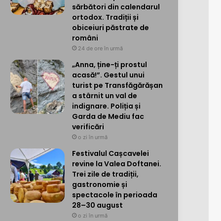
sărbători din calendarul
ortodox. Tradiții și
obiceiuri păstrate de
români
24 de ore în urmă
„Anna, ține-ți prostul
acasă!”. Gestul unui
turist pe Transfăgărășan
a stârnit un val de
indignare. Poliția și
Garda de Mediu fac
verificări
o zi în urmă
Festivalul Cașcavelei
revine la Valea Doftanei.
Trei zile de tradiții,
gastronomie și
spectacole în perioada
28–30 august
o zi în urmă