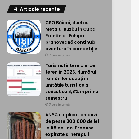
Articole recente
CSO Băicoi, duel cu
Metalul Buzău în Cupa
României. Echipa
prahoveană continuă
aventura în competiție
7 ore în urmă
Turismul intern pierde
teren în 2026. Numărul
românilor cazați în
unitățile turistice a
scăzut cu 6,8% în primul
semestru
7 ore în urmă
ANPC a aplicat amenzi
de peste 300.000 de lei
la Bâlea Lac. Produse
expirate și nereguli