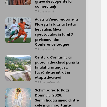
grave descoperite la
comercianți
7 ore în urmă
Austria Viena, victorie la
Ploiești în fața lui Beitar
Ierusalim. Meci
spectaculos în turul 3
preliminar din
Conference League
7 ore în urmă
Centura Comarnic ar
putea fi deschisă până la
finalul lunii august.
Lucrările au intrat în
etapa decisivă
24 de ore în urmă
Schimbarea la Fața
Domnului 2026.
Semnificația uneia dintre
cele mai importante