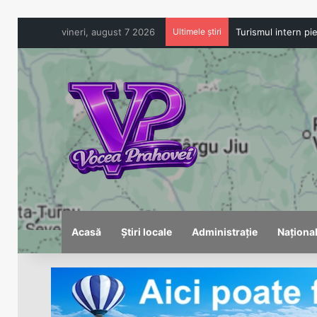
vineri, august 7 2026
Ultimele știri
Acasă
Știri locale
Administrație
Naționa