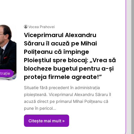
Vocea Prahovei
Viceprimarul Alexandru
Săraru îl acuză pe Mihai
Polițeanu că împinge
Ploieștiul spre blocaj: „Vrea să
blocheze bugetul pentru a-și
trație
proteja firmele agreate!”
Situatie fără precedent în administrația
ploieșteană. Viceprimarul Alexandru Săraru îl
acuză direct pe primarul Mihai Polițeanu că
pune în pericol…
Citește mai mult »