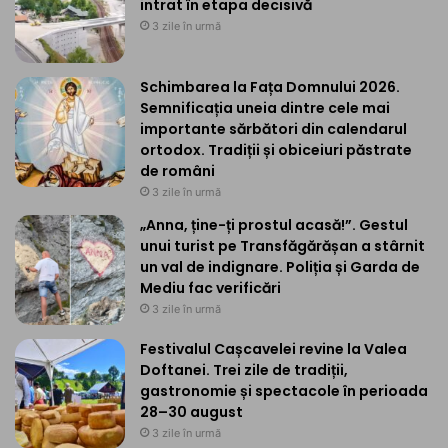
intrat în etapa decisivă
3 zile în urmă
Schimbarea la Fața Domnului 2026.
Semnificația uneia dintre cele mai
importante sărbători din calendarul
ortodox. Tradiții și obiceiuri păstrate
de români
3 zile în urmă
„Anna, ține-ți prostul acasă!”. Gestul
unui turist pe Transfăgărășan a stârnit
un val de indignare. Poliția și Garda de
Mediu fac verificări
3 zile în urmă
Festivalul Cașcavelei revine la Valea
Doftanei. Trei zile de tradiții,
gastronomie și spectacole în perioada
28–30 august
3 zile în urmă