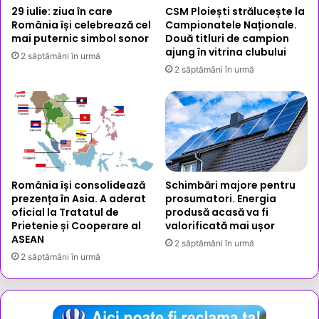
29 iulie: ziua în care
CSM Ploiești strălucește la
România își celebrează cel
Campionatele Naționale.
mai puternic simbol sonor
Două titluri de campion
ajung în vitrina clubului
2 săptămâni în urmă
2 săptămâni în urmă
România își consolidează
Schimbări majore pentru
prezența în Asia. A aderat
prosumatori. Energia
oficial la Tratatul de
produsă acasă va fi
Prietenie și Cooperare al
valorificată mai ușor
ASEAN
2 săptămâni în urmă
2 săptămâni în urmă