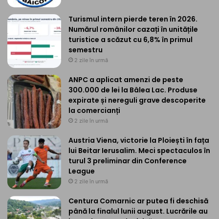
Turismul intern pierde teren în 2026.
Numărul românilor cazați în unitățile
turistice a scăzut cu 6,8% în primul
semestru
2 zile în urmă
ANPC a aplicat amenzi de peste
300.000 de lei la Bâlea Lac. Produse
expirate și nereguli grave descoperite
la comercianți
2 zile în urmă
Austria Viena, victorie la Ploiești în fața
lui Beitar Ierusalim. Meci spectaculos în
turul 3 preliminar din Conference
League
2 zile în urmă
Centura Comarnic ar putea fi deschisă
până la finalul lunii august. Lucrările au