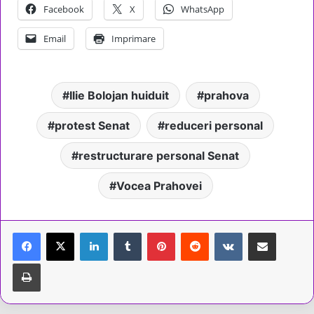
Facebook
X
WhatsApp
Email
Imprimare
Ilie Bolojan huiduit
prahova
protest Senat
reduceri personal
restructurare personal Senat
Vocea Prahovei
LinkedIn
Tumblr
Pinterest
Reddit
VKontakte
Share via Email
Tipărește