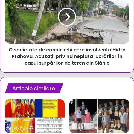
de
construcții
cere
insolvența
Hidro
Prahova.
Acuzații
O societate de construcții cere insolvența Hidro
privind
neplata
Prahova. Acuzații privind neplata lucrărilor în
lucrărilor
cazul surpărilor de teren din Slănic
în
cazul
surpărilor
de
Articole similare
teren
din
Slănic