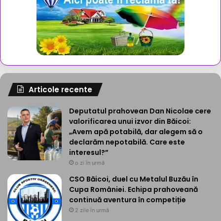
Articole recente
Deputatul prahovean Dan Nicolae cere
valorificarea unui izvor din Băicoi:
„Avem apă potabilă, dar alegem să o
declarăm nepotabilă. Care este
interesul?”
o zi în urmă
CSO Băicoi, duel cu Metalul Buzău în
Cupa României. Echipa prahoveană
continuă aventura în competiție
2 zile în urmă