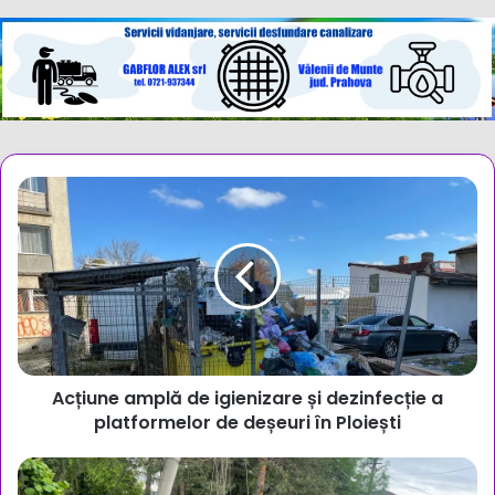
Acțiune
amplă
de
igienizare
și
dezinfecție
a
platformelor
de
Acțiune amplă de igienizare și dezinfecție a
deșeuri
în
platformelor de deșeuri în Ploiești
Ploiești
O
societate