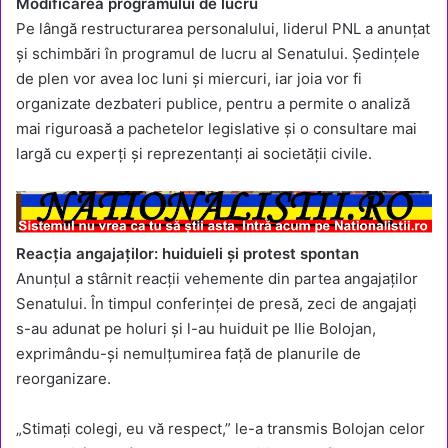
Modificarea programului de lucru
Pe lângă restructurarea personalului, liderul PNL a anunțat
și schimbări în programul de lucru al Senatului. Ședințele
de plen vor avea loc luni și miercuri, iar joia vor fi
organizate dezbateri publice, pentru a permite o analiză
mai riguroasă a pachetelor legislative și o consultare mai
largă cu experți și reprezentanți ai societății civile.
Reacția angajaților: huiduieli și protest spontan
Anunțul a stârnit reacții vehemente din partea angajaților
Senatului. În timpul conferinței de presă, zeci de angajați
s-au adunat pe holuri și l-au huiduit pe Ilie Bolojan,
exprimându-și nemulțumirea față de planurile de
reorganizare.
„Stimați colegi, eu vă respect,” le-a transmis Bolojan celor