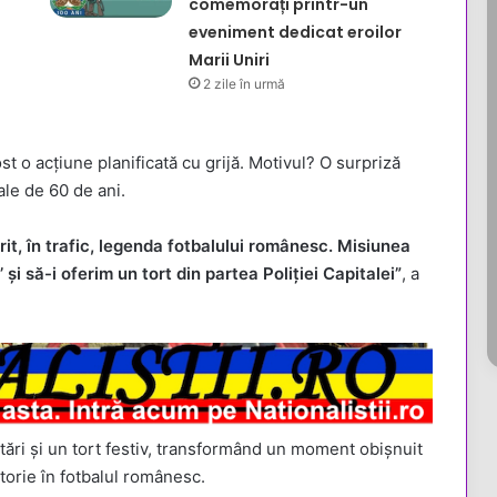
comemorați printr-un
eveniment dedicat eroilor
Marii Uniri
2 zile în urmă
fost o acțiune planificată cu grijă. Motivul? O surpriză
ale de 60 de ani.
rit, în trafic, legenda fotbalului românesc. Misiunea
 și să-i oferim un tort din partea Poliției Capitalei”
, a
itări și un tort festiv, transformând un moment obișnuit
storie în fotbalul românesc.