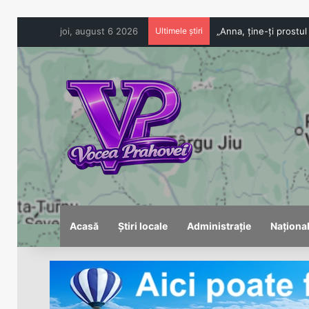
joi, august 6 2026
Ultimele știri
Acasă
Știri locale
Administrație
Naționa