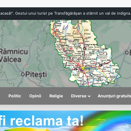
Festivalul Cașcavelei revine la Valea Doftanei. Trei zi
l
Politic
Opinii
Religie
Diverse
Anunțuri gratuit