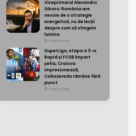
Viceprimarul Alexandru
Săraru: România are
nevoie de o strategie
energetică, nu de lecții
despre cum să stingem
lumina
3 zile în urmă
SuperLiga, etapa a 3-a:
Rapid și FCSB împart
șefia, Craiova
impresionează,
Csikszereda rămâne fără
punct
3 zile în urmă