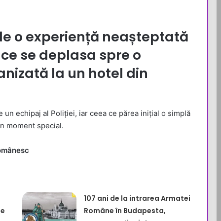
de o experiență neașteptată
p ce se deplasa spre o
nizată la un hotel din
 un echipaj al Poliției, iar ceea ce părea inițial o simplă
-un moment special.
românesc
107 ani de la intrarea Armatei
de
Române în Budapesta,