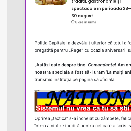
tradiții, gastronomie și
spectacole în perioada 28–
30 august
8 ore în urmă
Poliția Capitalei a dezvăluit ulterior că totul a 
pregătită pentru „Rege” cu ocazia aniversării s
„Astăzi este despre tine,
Comandante
! Am op
noastră specială a fost să-i urăm ‘La mulți ani’
transmis instituția pe pagina sa oficială.
Oprirea „tactică” s-a încheiat cu zâmbete, felic
într-o amintire inedită pentru cel care a scris i