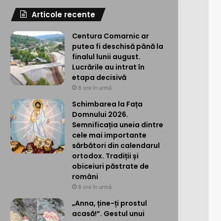
Articole recente
Centura Comarnic ar
putea fi deschisă până la
finalul lunii august.
Lucrările au intrat în
etapa decisivă
8 ore în urmă
Schimbarea la Fața
Domnului 2026.
Semnificația uneia dintre
cele mai importante
sărbători din calendarul
ortodox. Tradiții și
obiceiuri păstrate de
români
8 ore în urmă
„Anna, ține-ți prostul
acasă!”. Gestul unui