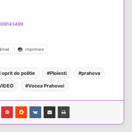
2009143499
Email
Imprimare
 oprit de politie
Ploiesti
prahova
VIDEO
Vocea Prahovei
Tumblr
Pinterest
Reddit
VKontakte
Share via Email
Tipărește