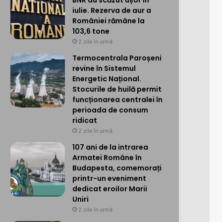
BNR au scăzut ușor în
iulie. Rezerva de aur a
României rămâne la
103,6 tone
2 zile în urmă
Termocentrala Paroșeni
revine în Sistemul
Energetic Național.
Stocurile de huilă permit
funcționarea centralei în
perioada de consum
ridicat
2 zile în urmă
107 ani de la intrarea
Armatei Române în
Budapesta, comemorați
printr-un eveniment
dedicat eroilor Marii
Uniri
2 zile în urmă