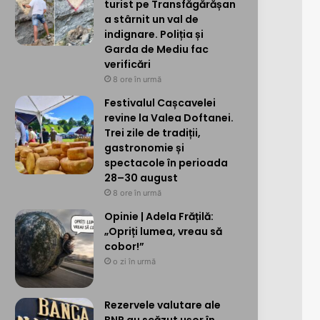
turist pe Transfăgărășan
a stârnit un val de
indignare. Poliția și
Garda de Mediu fac
verificări
8 ore în urmă
Festivalul Cașcavelei
revine la Valea Doftanei.
Trei zile de tradiții,
gastronomie și
spectacole în perioada
28–30 august
8 ore în urmă
Opinie | Adela Frățilă:
„Opriți lumea, vreau să
cobor!”
o zi în urmă
Rezervele valutare ale