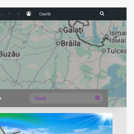
Log In
Caută:
le de tradiții, gastronomie și spectacole în perioada 28–30 august
Caută:
e