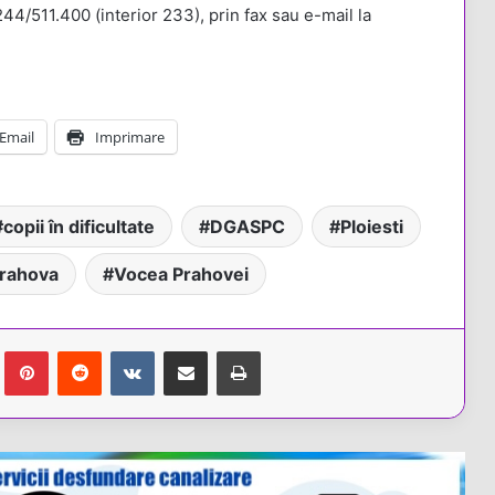
44/511.400 (interior 233), prin fax sau e-mail la
Email
Imprimare
copii în dificultate
DGASPC
Ploiesti
Prahova
Vocea Prahovei
Tumblr
Pinterest
Reddit
VKontakte
Share via Email
Tipărește