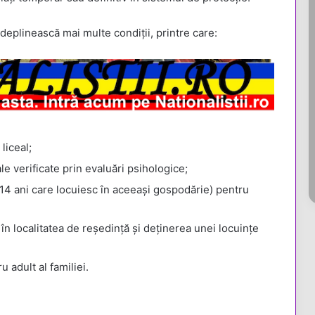
deplinească mai multe condiții, printre care:
liceal;
le verificate prin evaluări psihologice;
e 14 ani care locuiesc în aceeași gospodărie) pentru
în localitatea de reședință și deținerea unei locuințe
 adult al familiei.