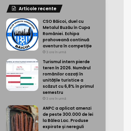
Articole recente
CSO Băicoi, duel cu
Metalul Buzău în Cupa
României. Echipa
prahoveană continuă
aventura în competiție
3 ore în urmă
Turismul intern pierde
teren în 2026. Numărul
românilor cazați în
unitățile turistice a
scăzut cu 6,8% în primul
semestru
3 ore în urmă
ANPC a aplicat amenzi
de peste 300.000 de lei
la Bâlea Lac. Produse
expirate și nereguli