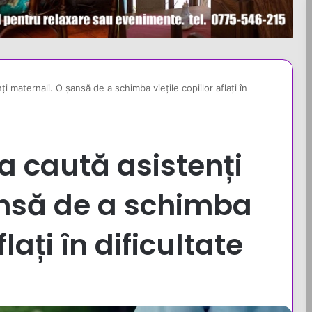
maternali. O șansă de a schimba viețile copiilor aflați în
 caută asistenți
ansă de a schimba
flați în dificultate