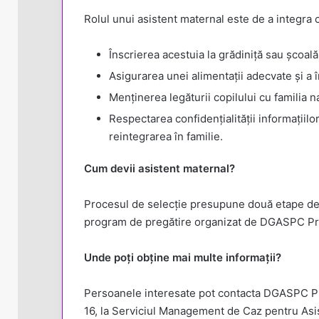
Rolul unui asistent maternal este de a integra co
Înscrierea acestuia la grădiniță sau școală
Asigurarea unei alimentații adecvate și a î
Menținerea legăturii copilului cu familia n
Respectarea confidențialității informațiilo
reintegrarea în familie.
Cum devii asistent maternal?
Procesul de selecție presupune două etape de 
program de pregătire organizat de DGASPC Pr
Unde poți obține mai multe informații?
Persoanele interesate pot contacta DGASPC Prah
16, la Serviciul Management de Caz pentru Asis