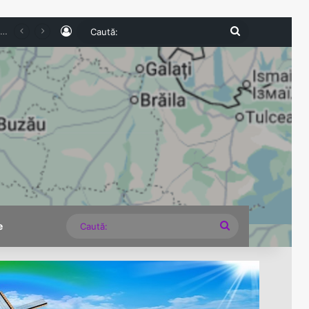
Log In
Caută:
e expirate și nereguli grave descoperite la comercianți
Caută:
e