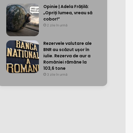
Opinie | Adela Frățilă:
„Opriți lumea, vreau să
cobor!”
2 zile în urmă
Rezervele valutare ale
BNR au scăzut ușor în
iulie. Rezerva de aur a
României rămâne la
103,6 tone
3 zile în urmă