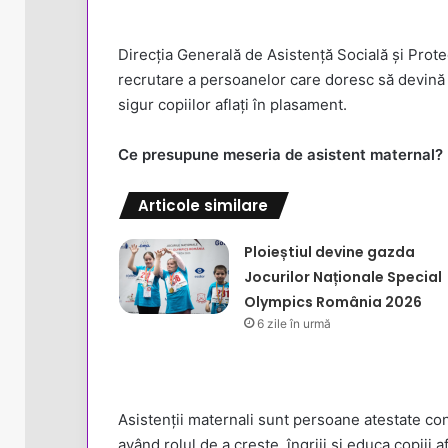
Direcția Generală de Asistență Socială și Pro
recrutare a persoanelor care doresc să devină a
sigur copiilor aflați în plasament.
Ce presupune meseria de asistent maternal?
Articole similare
Ploieștiul devine gazda
Jocurilor Naționale Special
Olympics România 2026
6 zile în urmă
Asistenții maternali sunt persoane atestate c
având rolul de a crește, îngriji și educa copiii a