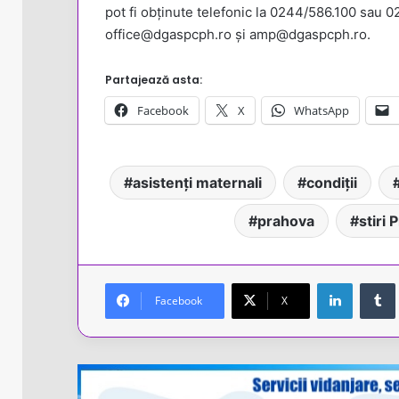
pot fi obținute telefonic la 0244/586.100 sau 02
office@dgaspcph.ro și amp@dgaspcph.ro.
Partajează asta:
Facebook
X
WhatsApp
asistenți maternali
condiții
prahova
stiri 
LinkedIn
Facebook
X