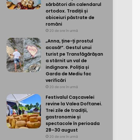
sărbători din calendarul
ortodox. Tradiții și
obiceiuri păstrate de
români
20 de ore în urmă
„Anna, ține-ți prostul
acasă!”. Gestul unui
turist pe Transfăgărășan
a stârnit un val de
indignare. Poliția și
Garda de Mediu fac
verificări
20 de ore în urmă
Festivalul Cașcavelei
revine la Valea Doftanei.
Trei zile de tradiții,
gastronomie și
spectacole în perioada
28–30 august
20 de ore în urmă