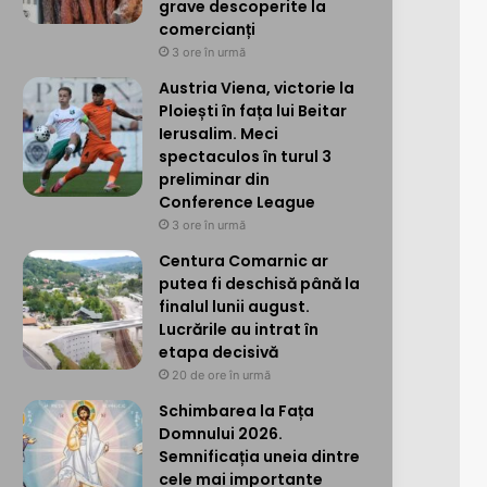
grave descoperite la
comercianți
3 ore în urmă
Austria Viena, victorie la
Ploiești în fața lui Beitar
Ierusalim. Meci
spectaculos în turul 3
preliminar din
Conference League
3 ore în urmă
Centura Comarnic ar
putea fi deschisă până la
finalul lunii august.
Lucrările au intrat în
etapa decisivă
20 de ore în urmă
Schimbarea la Fața
Domnului 2026.
Semnificația uneia dintre
cele mai importante