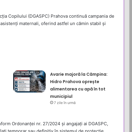
tecția Copilului (DGASPC) Prahova continuă campania de
sistenți maternali, oferind astfel un cămin stabil și
Avarie majoră la Câmpina:
Hidro Prahova oprește
alimentarea cu apă în tot
municipiul
7 zile în urmă
onform Ordonanței nr. 27/2024 și angajați ai DGASPC,
flați temporar sau definitiv în sistemul de protecție.