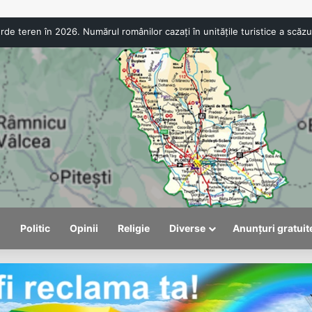
ANPC a aplicat amenzi de peste 300.000 de lei la Bâlea Lac. Produs
l
Politic
Opinii
Religie
Diverse
Anunțuri gratuit