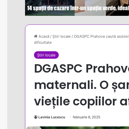
Acasă
/
Știri locale
/
DGASPC Prahova caută asistenți 
dificultate
Știri locale
DGASPC Prahova
maternali. O ș
viețile copiilor a
Lavinia Lucescu
februarie 6, 2025