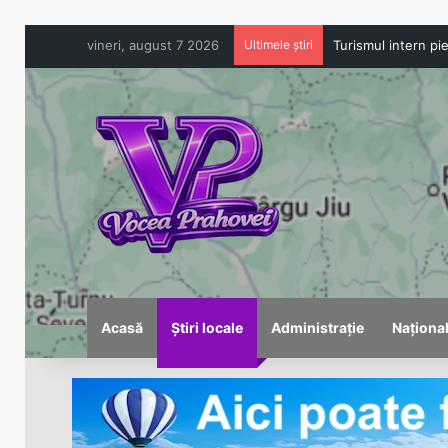
vineri, august 7 2026
Ultimele știri
Acasă
Știri locale
Administrație
Naționa