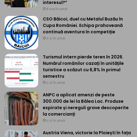
interesul?”
8 ore în urmă
CSO Băicoi, duel cu Metalul Buzău în
Cupa României. Echipa prahoveană
continuă aventura în competiție
o zi în urmă
Turismul intern pierde teren în 2026.
Numărul românilor cazați în unitățile
turistice a scăzut cu 6,8% în primul
semestru
o zi în urmă
ANPC a aplicat amenzi de peste
300.000 de lei la Bâlea Lac. Produse
expirate și nereguli grave descoperite
la comercianți
o zi în urmă
Austria Viena, victorie la Ploiești în fața