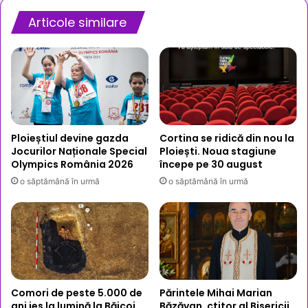
jandarmi
afectați
Articole similare
de
deflagrație
Ploieștiul devine gazda
Cortina se ridică din nou la
Jocurilor Naționale Special
Ploiești. Noua stagiune
Olympics România 2026
începe pe 30 august
o săptămână în urmă
o săptămână în urmă
Comori de peste 5.000 de
Părintele Mihai Marian
ani ies la lumină la Băicoi
Băzăvan, ctitor al Bisericii