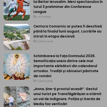
lui Beitar Ierusalim. Meci spectaculos în
turul 3 preliminar din Conference
League
o zi în urmă
Centura Comarnic ar putea fi deschisă
până la finalul lunii august. Lucrările au
intrat în etapa decisivă
2 zile în urmă
Schimbarea la Fața Domnului 2026.
Semnificația uneia dintre cele mai
importante sărbători din calendarul
ortodox. Tradiții și obiceiuri păstrate
de români
2 zile în urmă
„Anna, ține-ți prostul acasă!”. Gestul
unui turist pe Transfăgărășan a stârnit
un val de indignare. Poliția și Garda de
Mediu fac verificări