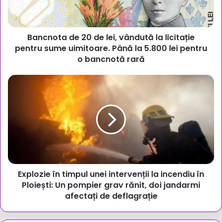
la
licitație
pentru
Bancnota de 20 de lei, vândută la licitație
sume
uimitoare.
pentru sume uimitoare. Până la 5.800 lei pentru
Până
o bancnotă rară
la
5.800
Explozie
lei
în
pentru
timpul
o
unei
bancnotă
intervenții
rară
la
incendiu
în
Ploiești:
Explozie în timpul unei intervenții la incendiu în
Un
pompier
Ploiești: Un pompier grav rănit, doi jandarmi
grav
afectați de deflagrație
rănit,
doi