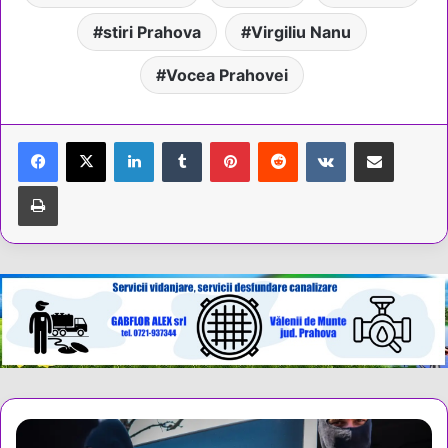
stiri Prahova
Virgiliu Nanu
Vocea Prahovei
LinkedIn
Tumblr
Pinterest
Reddit
VKontakte
Share via Email
Tipărește
Percheziții