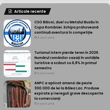
Articole recente
CSO Băicoi, duel cu Metalul Buzău în
Cupa României. Echipa prahoveană
continuă aventura în competiție
4 ore în urmă
Turismul intern pierde teren în 2026.
Numărul românilor cazați în unitățile
turistice a scăzut cu 6,8% în primul
semestru
4 ore în urmă
ANPC a aplicat amenzi de peste
300.000 de lei la Bâlea Lac. Produse
expirate și nereguli grave descoperite
la comercianți
4 ore în urmă