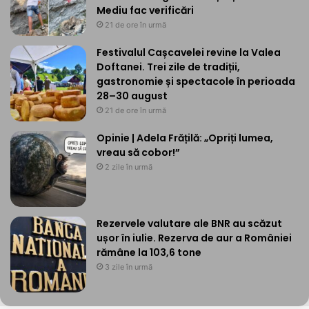
Mediu fac verificări
21 de ore în urmă
Festivalul Cașcavelei revine la Valea
Doftanei. Trei zile de tradiții,
gastronomie și spectacole în perioada
28–30 august
21 de ore în urmă
Opinie | Adela Frățilă: „Opriți lumea,
vreau să cobor!”
2 zile în urmă
Rezervele valutare ale BNR au scăzut
ușor în iulie. Rezerva de aur a României
rămâne la 103,6 tone
3 zile în urmă