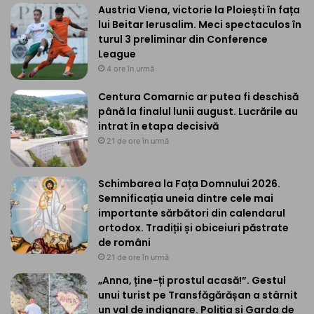
Austria Viena, victorie la Ploiești în fața
lui Beitar Ierusalim. Meci spectaculos în
turul 3 preliminar din Conference
League
4 ore în urmă
Centura Comarnic ar putea fi deschisă
până la finalul lunii august. Lucrările au
intrat în etapa decisivă
21 de ore în urmă
Schimbarea la Fața Domnului 2026.
Semnificația uneia dintre cele mai
importante sărbători din calendarul
ortodox. Tradiții și obiceiuri păstrate
de români
21 de ore în urmă
„Anna, ține-ți prostul acasă!”. Gestul
unui turist pe Transfăgărășan a stârnit
un val de indignare. Poliția și Garda de