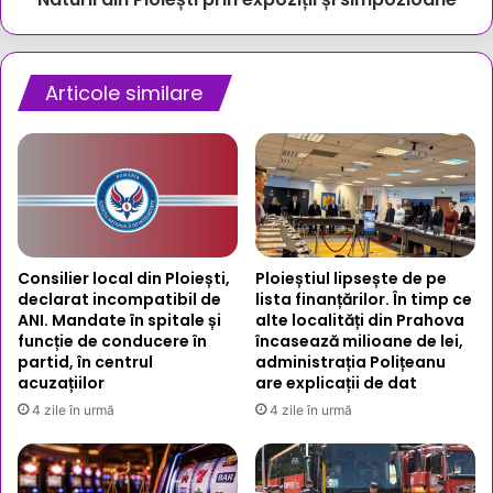
expoziții
și
simpozioane
Articole similare
Consilier local din Ploiești,
Ploieștiul lipsește de pe
declarat incompatibil de
lista finanțărilor. În timp ce
ANI. Mandate în spitale și
alte localități din Prahova
funcție de conducere în
încasează milioane de lei,
partid, în centrul
administrația Polițeanu
acuzațiilor
are explicații de dat
4 zile în urmă
4 zile în urmă