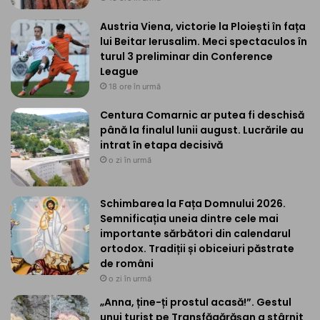
Austria Viena, victorie la Ploiești în fața
lui Beitar Ierusalim. Meci spectaculos în
turul 3 preliminar din Conference
League
18 ore în urmă
Centura Comarnic ar putea fi deschisă
până la finalul lunii august. Lucrările au
intrat în etapa decisivă
o zi în urmă
Schimbarea la Fața Domnului 2026.
Semnificația uneia dintre cele mai
importante sărbători din calendarul
ortodox. Tradiții și obiceiuri păstrate
de români
o zi în urmă
„Anna, ține-ți prostul acasă!”. Gestul
unui turist pe Transfăgărășan a stârnit