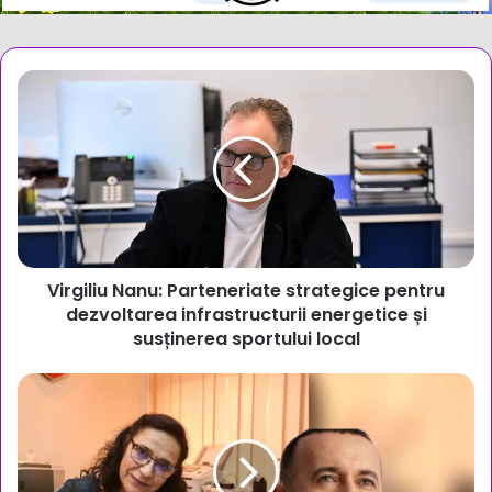
Virgiliu
Nanu:
Parteneriate
strategice
pentru
dezvoltarea
infrastructurii
energetice
și
Virgiliu Nanu: Parteneriate strategice pentru
susținerea
sportului
dezvoltarea infrastructurii energetice și
local
susținerea sportului local
Demisie
surpriză
în
Consiliul
Județean