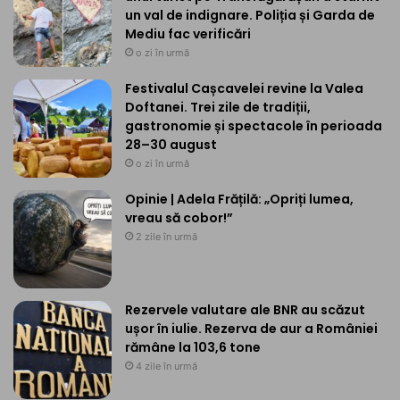
un val de indignare. Poliția și Garda de
Mediu fac verificări
o zi în urmă
Festivalul Cașcavelei revine la Valea
Doftanei. Trei zile de tradiții,
gastronomie și spectacole în perioada
28–30 august
o zi în urmă
Opinie | Adela Frățilă: „Opriți lumea,
vreau să cobor!”
2 zile în urmă
Rezervele valutare ale BNR au scăzut
ușor în iulie. Rezerva de aur a României
rămâne la 103,6 tone
4 zile în urmă