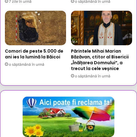
7 zile în urmă
o săptămână în urmă
Comori de peste 5.000 de
Părintele Mihai Marian
ani ies la lumină la Băicoi
Băzăvan, ctitor al Bisericii
„Înălțarea Domnului”, a
o săptămână în urmă
trecut la cele veșnice
o săptămână în urmă