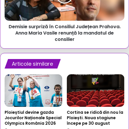
Prahova.
Anna
Maria
Vasile
Demisie surpriză în Consiliul Județean Prahova.
renunță
la
Anna Maria Vasile renunță la mandatul de
mandatul
consilier
de
consilier
Articole similare
Ploieștiul devine gazda
Cortina se ridică din nou la
Jocurilor Naționale Special
Ploiești. Noua stagiune
Olympics România 2026
începe pe 30 august