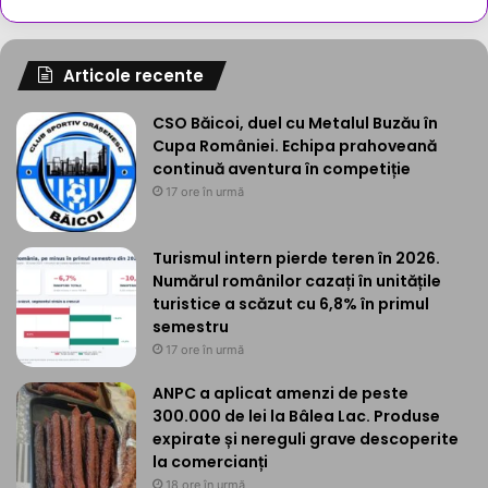
Articole recente
CSO Băicoi, duel cu Metalul Buzău în
Cupa României. Echipa prahoveană
continuă aventura în competiție
17 ore în urmă
Turismul intern pierde teren în 2026.
Numărul românilor cazați în unitățile
turistice a scăzut cu 6,8% în primul
semestru
17 ore în urmă
ANPC a aplicat amenzi de peste
300.000 de lei la Bâlea Lac. Produse
expirate și nereguli grave descoperite
la comercianți
18 ore în urmă