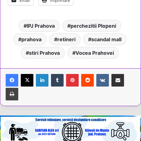
Email
Imprimare
IPJ Prahova
perchezitii Plopeni
prahova
retineri
scandal mall
stiri Prahova
Vocea Prahovei
LinkedIn
Tumblr
Pinterest
Reddit
VKontakte
Share via Email
Tipărește