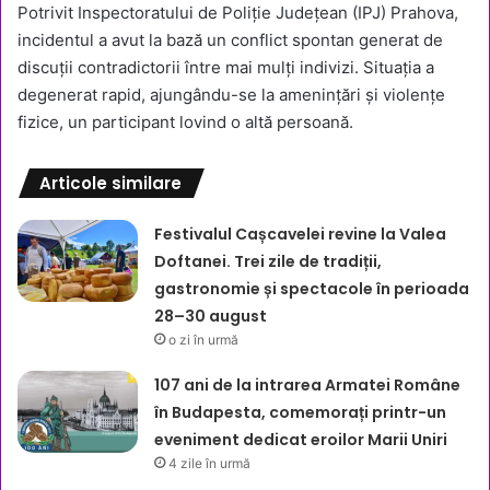
Potrivit Inspectoratului de Poliție Județean (IPJ) Prahova,
incidentul a avut la bază un conflict spontan generat de
discuții contradictorii între mai mulți indivizi. Situația a
degenerat rapid, ajungându-se la amenințări și violențe
fizice, un participant lovind o altă persoană.
Articole similare
Festivalul Cașcavelei revine la Valea
Doftanei. Trei zile de tradiții,
gastronomie și spectacole în perioada
28–30 august
o zi în urmă
107 ani de la intrarea Armatei Române
în Budapesta, comemorați printr-un
eveniment dedicat eroilor Marii Uniri
4 zile în urmă