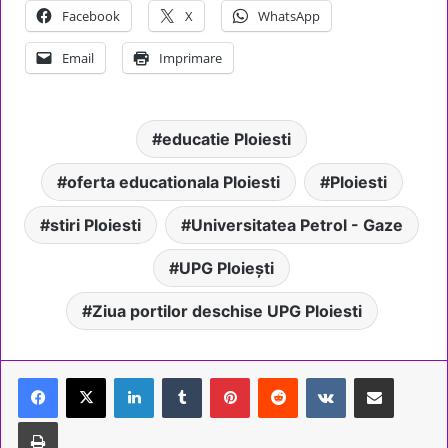
Facebook
X
WhatsApp
Email
Imprimare
educatie Ploiesti
oferta educationala Ploiesti
Ploiesti
stiri Ploiesti
Universitatea Petrol - Gaze
UPG Ploiești
Ziua portilor deschise UPG Ploiesti
LinkedIn
Tumblr
Pinterest
Reddit
VKontakte
Share via Email
Tipărește