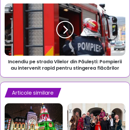
Incendiu
pe
strada
Vilelor
din
Păulești:
Pompierii
au
intervenit
Incendiu pe strada Vilelor din Păulești: Pompierii
rapid
pentru
au intervenit rapid pentru stingerea flăcărilor
stingerea
flăcărilor
Articole similare