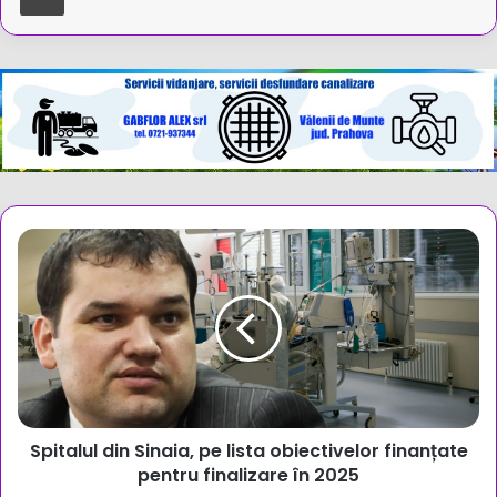
Spitalul
din
Sinaia,
pe
lista
obiectivelor
finanțate
pentru
finalizare
Spitalul din Sinaia, pe lista obiectivelor finanțate
în
2025
pentru finalizare în 2025