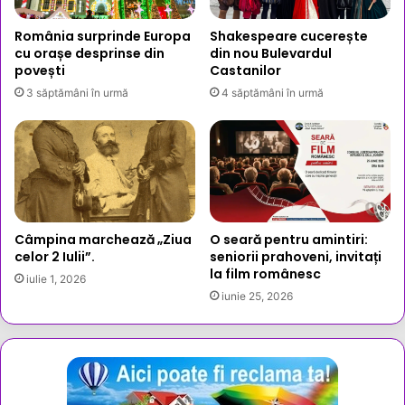
România surprinde Europa
Shakespeare cucerește
cu orașe desprinse din
din nou Bulevardul
povești
Castanilor
3 săptămâni în urmă
4 săptămâni în urmă
Câmpina marchează „Ziua
O seară pentru amintiri:
celor 2 Iulii”.
seniorii prahoveni, invitați
la film românesc
iulie 1, 2026
iunie 25, 2026