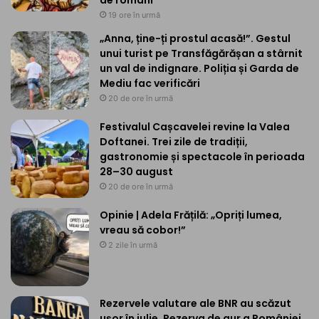
19 ore în urmă
„Anna, ține-ți prostul acasă!”. Gestul
unui turist pe Transfăgărășan a stârnit
un val de indignare. Poliția și Garda de
Mediu fac verificări
20 de ore în urmă
Festivalul Cașcavelei revine la Valea
Doftanei. Trei zile de tradiții,
gastronomie și spectacole în perioada
28–30 august
20 de ore în urmă
Opinie | Adela Frățilă: „Opriți lumea,
vreau să cobor!”
2 zile în urmă
Rezervele valutare ale BNR au scăzut
ușor în iulie. Rezerva de aur a României