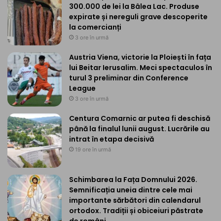
300.000 de lei la Bâlea Lac. Produse
expirate și nereguli grave descoperite
la comercianți
3 ore în urmă
Austria Viena, victorie la Ploiești în fața
lui Beitar Ierusalim. Meci spectaculos în
turul 3 preliminar din Conference
League
3 ore în urmă
Centura Comarnic ar putea fi deschisă
până la finalul lunii august. Lucrările au
intrat în etapa decisivă
19 ore în urmă
Schimbarea la Fața Domnului 2026.
Semnificația uneia dintre cele mai
importante sărbători din calendarul
ortodox. Tradiții și obiceiuri păstrate
de români