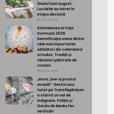
finalul lunii august.
Lucrările au intrat în
etapa decisivă
3 zile în urmă
Schimbarea la Fața
Domnului 2026.
Semnificația uneia dintre
cele mai importante
sărbători din calendarul
ortodox. Tradiții și
obiceiuri păstrate de
români
3 zile în urmă
„Anna, ține-ți prostul
acasă!”. Gestul unui
turist pe Transfăgărășan
a stârnit un val de
indignare. Poliția și
Garda de Mediu fac
verificări