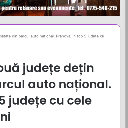
mătate din parcul auto național. Prahova, în top 5 județe cu
ouă județe dețin
rcul auto național.
5 județe cu cele
ni