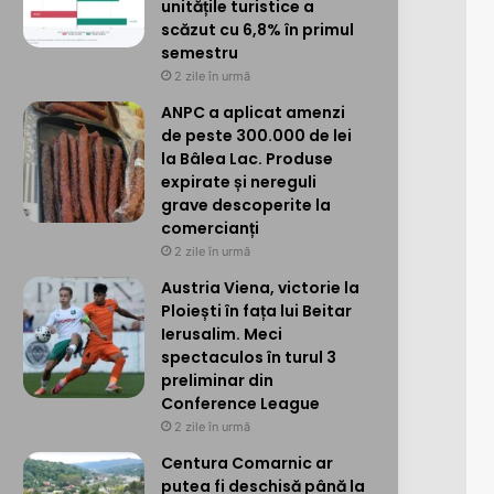
unitățile turistice a
scăzut cu 6,8% în primul
semestru
2 zile în urmă
ANPC a aplicat amenzi
de peste 300.000 de lei
la Bâlea Lac. Produse
expirate și nereguli
grave descoperite la
comercianți
2 zile în urmă
Austria Viena, victorie la
Ploiești în fața lui Beitar
Ierusalim. Meci
spectaculos în turul 3
preliminar din
Conference League
2 zile în urmă
Centura Comarnic ar
putea fi deschisă până la