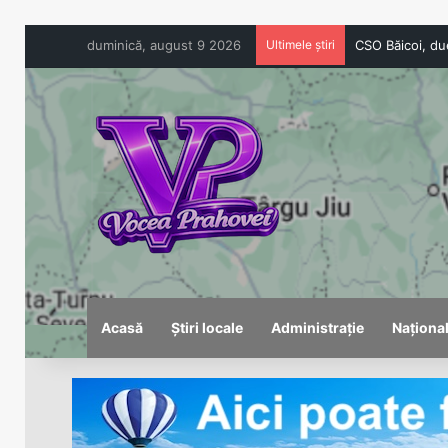
duminică, august 9 2026
Ultimele știri
Acasă
Știri locale
Administrație
Naționa