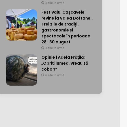
3 zile în urmă
Festivalul Cașcavelei
revine la Valea Doftanei.
Trei zile de tradiții,
gastronomie și
spectacole în perioada
28–30 august
3 zile în urmă
Opinie | Adela Frățilă:
„Opriți lumea, vreau să
cobor!”
4 zile în urmă