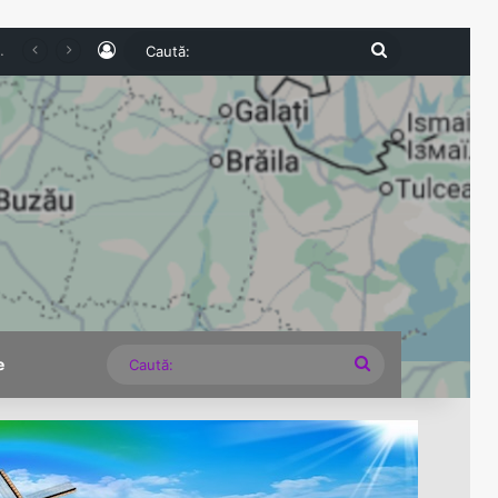
Log In
Caută:
Turismul intern pierde teren în 2026. Numărul românilor cazați în unitățile turistice a scăzut cu 6,8% în primul semestru
Caută:
e